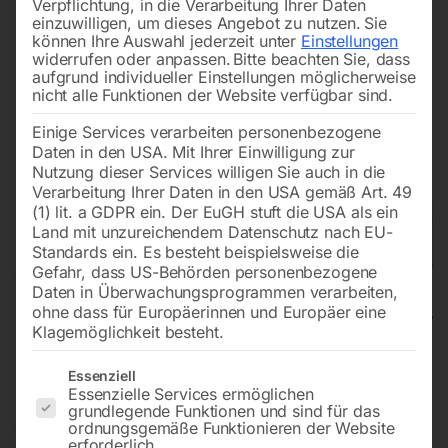
Verpflichtung, in die Verarbeitung Ihrer Daten
einzuwilligen, um dieses Angebot zu nutzen.
Sie
können Ihre Auswahl jederzeit unter
Einstellungen
widerrufen oder anpassen.
Bitte beachten Sie, dass
aufgrund individueller Einstellungen möglicherweise
nicht alle Funktionen der Website verfügbar sind.
Einige Services verarbeiten personenbezogene
Daten in den USA. Mit Ihrer Einwilligung zur
Nutzung dieser Services willigen Sie auch in die
Verarbeitung Ihrer Daten in den USA gemäß Art. 49
(1) lit. a GDPR ein. Der EuGH stuft die USA als ein
Land mit unzureichendem Datenschutz nach EU-
Standards ein. Es besteht beispielsweise die
Gefahr, dass US-Behörden personenbezogene
Daten in Überwachungsprogrammen verarbeiten,
ohne dass für Europäerinnen und Europäer eine
Klagemöglichkeit besteht.
Klimagerät PAC 9001
Es folgt eine Liste der Service-Gruppen, für die eine Einwilligun
Essenziell
Essenzielle Services ermöglichen
grundlegende Funktionen und sind für das
ordnungsgemäße Funktionieren der Website
Nicht vorrätig
Verfügbarkeit:
erforderlich.