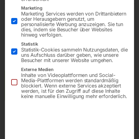
Marketing
Marketing Services werden von Drittanbietern
Mobiles Klimagerät mit Entfeuchtungsfunktion
oder Herausgebern genutzt, um
personalisierte Werbung anzuzeigen. Sie tun
dies, indem sie Besucher über Websites
hinweg verfolgen.
€
330,00
Statistik
Statistik-Cookies sammeln Nutzungsdaten, die
uns Aufschluss darüber geben, wie unsere
inkl. MwSt.
zzgl.
Versandkosten
Besucher mit unserer Website umgehen.
Lieferzeit:
Auf Nachfrage
Externe Medien
Inhalte von Videoplattformen und Social-
Versandkosten Standard (Österreich):
€
40,00
Media-Plattformen werden standardmäßig
blockiert. Wenn externe Services akzeptiert
Bitte beachten Sie: Die Versandkosten gelten für Österreich.
werden, ist für den Zugriff auf diese Inhalte
Andere Länder können abweichen.
keine manuelle Einwilligung mehr erforderlich.
Beschreibung
Produktsicherheit