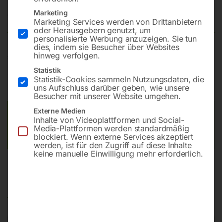
Marketing
Nicht vorrätig
Verfügbarkeit:
Marketing Services werden von Drittanbietern
oder Herausgebern genutzt, um
personalisierte Werbung anzuzeigen. Sie tun
dies, indem sie Besucher über Websites
hinweg verfolgen.
€
168,00
Statistik
inkl. MwSt.
zzgl.
Versandkosten
Statistik-Cookies sammeln Nutzungsdaten, die
uns Aufschluss darüber geben, wie unsere
Lieferzeit:
Auf Nachfrage
Besucher mit unserer Website umgehen.
Externe Medien
Versandkosten Standard (Österreich):
€
10,00
Inhalte von Videoplattformen und Social-
Bitte beachten Sie: Die Versandkosten gelten für Österreich.
Media-Plattformen werden standardmäßig
blockiert. Wenn externe Services akzeptiert
Andere Länder können abweichen.
werden, ist für den Zugriff auf diese Inhalte
keine manuelle Einwilligung mehr erforderlich.
Beschreibung
Produktsicherheit