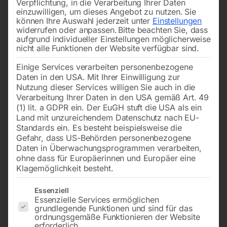
Verpflichtung, in die Verarbeitung Ihrer Daten
einzuwilligen, um dieses Angebot zu nutzen.
Sie
können Ihre Auswahl jederzeit unter
Einstellungen
widerrufen oder anpassen.
Bitte beachten Sie, dass
aufgrund individueller Einstellungen möglicherweise
nicht alle Funktionen der Website verfügbar sind.
Einige Services verarbeiten personenbezogene
Daten in den USA. Mit Ihrer Einwilligung zur
Nutzung dieser Services willigen Sie auch in die
Verarbeitung Ihrer Daten in den USA gemäß Art. 49
(1) lit. a GDPR ein. Der EuGH stuft die USA als ein
Land mit unzureichendem Datenschutz nach EU-
Standards ein. Es besteht beispielsweise die
Gefahr, dass US-Behörden personenbezogene
Daten in Überwachungsprogrammen verarbeiten,
ohne dass für Europäerinnen und Europäer eine
Klagemöglichkeit besteht.
Es folgt eine Liste der Service-Gruppen, für die eine Einwilligun
Essenziell
Essenzielle Services ermöglichen
grundlegende Funktionen und sind für das
Kernbohrer HSS. 40x55mm
ordnungsgemäße Funktionieren der Website
erforderlich.