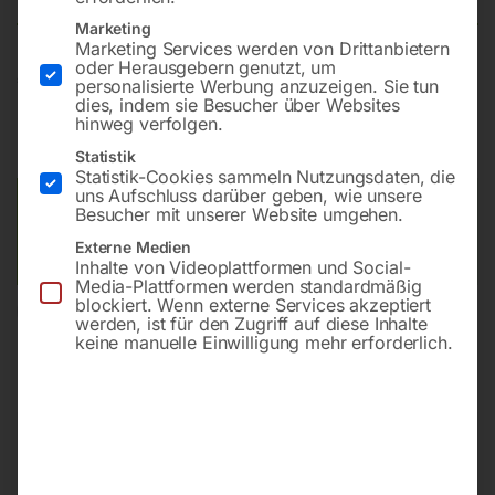
Marketing
Marketing Services werden von Drittanbietern
oder Herausgebern genutzt, um
€
162,00
personalisierte Werbung anzuzeigen. Sie tun
dies, indem sie Besucher über Websites
hinweg verfolgen.
inkl. MwSt.
zzgl.
Versandkosten
Lieferzeit:
ca. 2 - 3 Tage
Statistik
Statistik-Cookies sammeln Nutzungsdaten, die
uns Aufschluss darüber geben, wie unsere
Versandkosten Standard (Österreich):
€
10,00
Besucher mit unserer Website umgehen.
Bitte beachten Sie: Die Versandkosten gelten für Österreich.
Externe Medien
Andere Länder können abweichen.
Inhalte von Videoplattformen und Social-
Media-Plattformen werden standardmäßig
blockiert. Wenn externe Services akzeptiert
In den Warenkorb
werden, ist für den Zugriff auf diese Inhalte
keine manuelle Einwilligung mehr erforderlich.
Sie haben Fragen zu diesem
Artikel?
Gerne helfen wir Ihnen weiter.