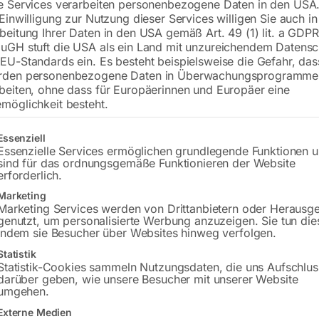
e Services verarbeiten personenbezogene Daten in den USA.
 Einwilligung zur Nutzung dieser Services willigen Sie auch in
inkl. MwSt.
zzgl.
Versandkosten
beitung Ihrer Daten in den USA gemäß Art. 49 (1) lit. a GDPR
Lieferzeit:
ca. 2 - 3 Tage
uGH stuft die USA als ein Land mit unzureichendem Datensc
EU-Standards ein. Es besteht beispielsweise die Gefahr, da
rden personenbezogene Daten in Überwachungsprogramme
Versandkosten Standard (Österreich):
€
beiten, ohne dass für Europäerinnen und Europäer eine
Bitte beachten Sie: Die Versandkosten g
möglichkeit besteht.
In den 
gt eine Liste der Service-Gruppen, für die eine Einwilligung erteilt w
Essenziell
Essenzielle Services ermöglichen grundlegende Funktionen 
sind für das ordnungsgemäße Funktionieren der Website
erforderlich.
Marketing
Sie haben Frag
Marketing Services werden von Drittanbietern oder Herausg
genutzt, um personalisierte Werbung anzuzeigen. Sie tun die
Gerne hel
indem sie Besucher über Websites hinweg verfolgen.
Statistik
Anfrageformular
Statistik-Cookies sammeln Nutzungsdaten, die uns Aufschlus
darüber geben, wie unsere Besucher mit unserer Website
umgehen.
Externe Medien