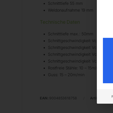
Schnitttiefe 55 mm
Weldonaufnahme 19 mm
Technische Daten
Schnitttiefe max.: 50mm
Schnittgeschwindigkeit Vc Alumin
Schnittgeschwindigkeit Vc Stahl 
Schnittgeschwindigkeit Vc Stahl 
Schnittgeschwindigkeit Vc Stahl <
Rostfreie Stähle: 10 – 15m/min
Guss: 15 – 20m/min
EAN:
9004853618758
Artikelnumm