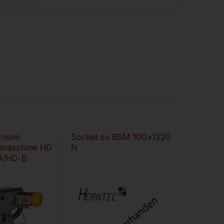
mium
Sockel zu BSM 100×1220
fmaschine HD
N
A/HD-B