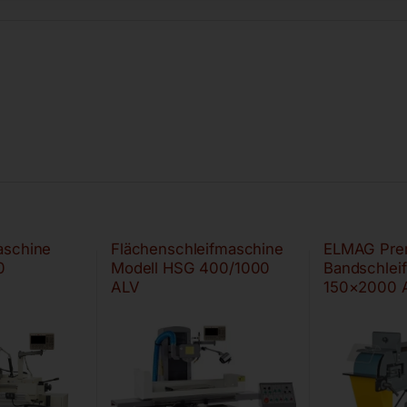
aschine
Flächenschleifmaschine
ELMAG Pre
0
Modell HSG 400/1000
Bandschlei
ALV
150×2000 