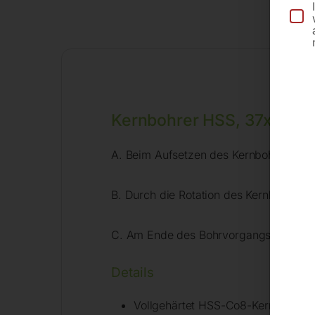
Kernbohrer HSS, 37x55m
A. Beim Aufsetzen des Kernbohrers wird
B. Durch die Rotation des Kernbohrers 
C. Am Ende des Bohrvorgangs stößt der
Details
Vollgehärtet HSS-Co8-Kernbohrer