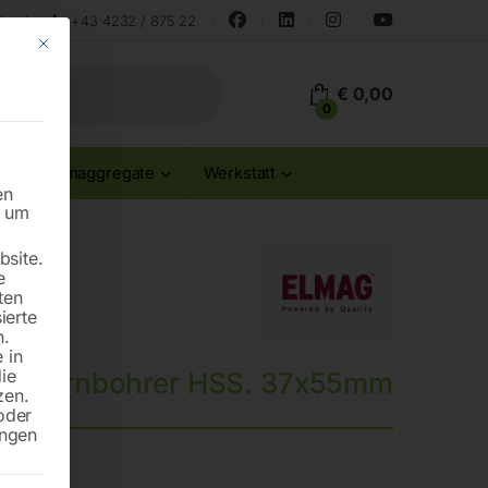
land
+43 4232 / 875 22
Mit diesem Button wird der Dialog geschlossen. Seine Funktionalität ist id
€
0,00
0
Stromaggregate
Werkstatt
en
n um
site.
e
ten
ierte
n.
 in
die
Kernbohrer HSS. 37x55mm
zen.
oder
ungen