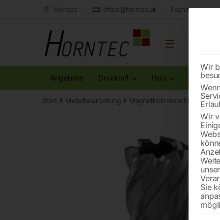
Horntec
office@horntec.at
Fachberatung au
Wir b
besu
Angebote
Druckluft
Holz
Metall
Wenn 
Servi
Start
Metallbearbeitung
Magnetbohrmaschinen
Ker
Erlau
Wir v
Einig
Websi
könne
Anzei
Weite
unse
Verar
Sie k
anpa
mögli