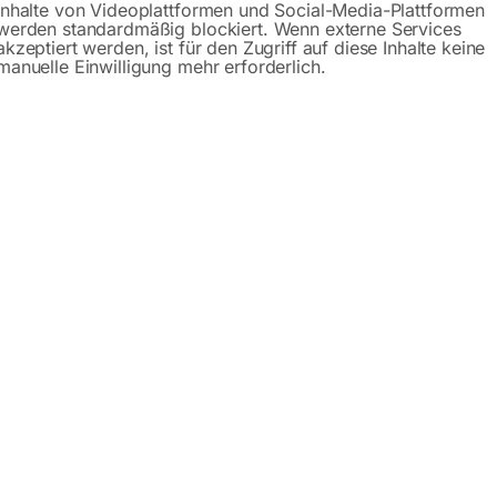
Inhalte von Videoplattformen und Social-Media-Plattformen
werden standardmäßig blockiert. Wenn externe Services
Beschreibung
Produktsicherheit
akzeptiert werden, ist für den Zugriff auf diese Inhalte keine
manuelle Einwilligung mehr erforderlich.
m
 die Kühlmittelzufuhr über den Auswerfstift gestartet.
wird das Kühlmittel an die gewünschten Stellen gebracht.
 vorgespannte Stift den Bohrkern aus und die Kühlmittelzufu