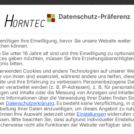
s Kärnten
Markenqualität
Lieferung nach Österreich und Deutsch
Datenschutz-Präferenz
enötigen Ihre Einwilligung, bevor Sie unsere Website weiter
chen können.
Reinigung
Schweißen
Stadtmobiliar
Stein
Sie unter 16 Jahre alt sind und Ihre Einwilligung zu optional
ces geben möchten, müssen Sie Ihre Erziehungsberechtigte
nbohrer HSS. 37x55mm
bnis bitten.
erwenden Cookies und andere Technologien auf unserer Web
🔍
e von ihnen sind essenziell, während andere uns helfen, dies
te und Ihre Erfahrung zu verbessern.
Personenbezogene Da
n verarbeitet werden (z. B. IP-Adressen), z. B. für personalis
gen und Inhalte oder die Messung von Anzeigen und Inhalte
re Informationen über die Verwendung Ihrer Daten finden Sie
rer
Datenschutzerklärung
.
Es besteht keine Verpflichtung, in 
beitung Ihrer Daten einzuwilligen, um dieses Angebot zu nut
önnen Ihre Auswahl jederzeit unter
Einstellungen
widerrufen 
ssen.
Bitte beachten Sie, dass aufgrund individueller Einstell
cherweise nicht alle Funktionen der Website verfügbar sind.
€
156,00