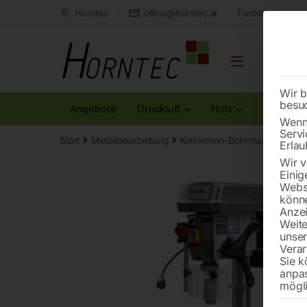
Horntec
office@horntec.at
Fachberatung au
Wir b
besu
Angebote
Druckluft
Holz
Metall
Wenn 
Servi
Start
Metallbearbeitung
Keilriemen-Bohrmaschinen
Erlau
Wir v
Einig
Websi
könne
Anzei
Weite
unse
Verar
Sie k
anpa
mögli