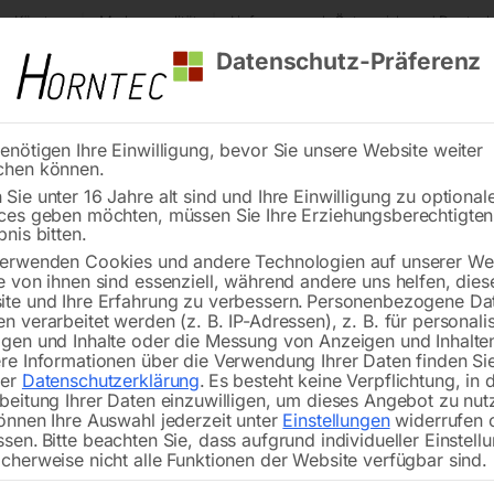
s Kärnten
Markenqualität
Lieferung nach Österreich und Deutsch
Datenschutz-Präferenz
enötigen Ihre Einwilligung, bevor Sie unsere Website weiter
chen können.
Reinigung
Schweißen
Stadtmobiliar
Stein
Sie unter 16 Jahre alt sind und Ihre Einwilligung zu optional
ces geben möchten, müssen Sie Ihre Erziehungsberechtigte
Elmag Keilriemen-Tischbohrmaschine Modell KBM 25 TN
bnis bitten.
erwenden Cookies und andere Technologien auf unserer Web
🔍
e von ihnen sind essenziell, während andere uns helfen, dies
te und Ihre Erfahrung zu verbessern.
Personenbezogene Da
n verarbeitet werden (z. B. IP-Adressen), z. B. für personalis
gen und Inhalte oder die Messung von Anzeigen und Inhalte
re Informationen über die Verwendung Ihrer Daten finden Sie
rer
Datenschutzerklärung
.
Es besteht keine Verpflichtung, in 
Elmag Keilriemen-Ti
beitung Ihrer Daten einzuwilligen, um dieses Angebot zu nut
önnen Ihre Auswahl jederzeit unter
Einstellungen
widerrufen 
ssen.
Bitte beachten Sie, dass aufgrund individueller Einstell
cherweise nicht alle Funktionen der Website verfügbar sind.