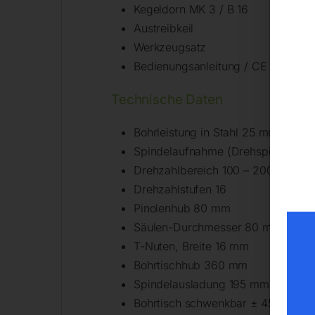
Kegeldorn MK 3 / B 16
Austreibkeil
Werkzeugsatz
Bedienungsanleitung / CE
Technische Daten
Bohrleistung in Stahl 25 mm
Spindelaufnahme (Drehspindel) M
Drehzahlbereich 100 – 2000 UpM
Drehzahlstufen 16
Pinolenhub 80 mm
Säulen-Durchmesser 80 mm
T-Nuten, Breite 16 mm
Bohrtischhub 360 mm
Spindelausladung 195 mm
Bohrtisch schwenkbar ± 45 °