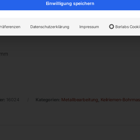
Einwilligung speichern
m
Präferenzen
Datenschutzerklärung
Impressum
Borlabs Cooki
5 mm
er:
16024
Kategorien:
Metallbearbeitung
,
Keilriemen-Bohrma