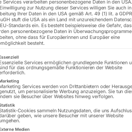
e Services verarbeiten personenbezogene Daten in den USA.
 Einwilligung zur Nutzung dieser Services willigen Sie auch in
€
750,00
beitung Ihrer Daten in den USA gemäß Art. 49 (1) lit. a GDPR
uGH stuft die USA als ein Land mit unzureichendem Datensc
inkl. MwSt.
zzgl.
Versandkosten
EU-Standards ein. Es besteht beispielsweise die Gefahr, da
Lieferzeit:
ca. 2 - 3 Tage
rden personenbezogene Daten in Überwachungsprogramme
beiten, ohne dass für Europäerinnen und Europäer eine
Versandkosten Standard (Österreich):
€
möglichkeit besteht.
Bitte beachten Sie: Die Versandkosten g
gt eine Liste der Service-Gruppen, für die eine Einwilligung erteilt w
Essenziell
Essenzielle Services ermöglichen grundlegende Funktionen 
In den 
sind für das ordnungsgemäße Funktionieren der Website
erforderlich.
Marketing
Marketing Services werden von Drittanbietern oder Herausg
genutzt, um personalisierte Werbung anzuzeigen. Sie tun die
Sie haben Frag
indem sie Besucher über Websites hinweg verfolgen.
Gerne hel
Statistik
Statistik-Cookies sammeln Nutzungsdaten, die uns Aufschlus
darüber geben, wie unsere Besucher mit unserer Website
Anfrageformular
umgehen.
Externe Medien