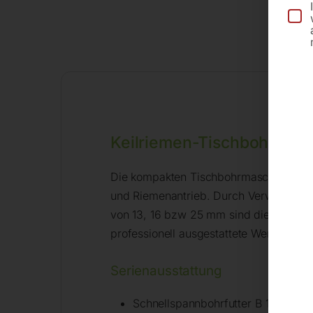
Keilriemen-Tischbohrmas
Die kompakten Tischbohrmaschinen KBM
und Riemenantrieb. Durch Verwendung vo
von 13, 16 bzw 25 mm sind diese Modell
professionell ausgestattete Werkstätte 
Serienausstattung
Schnellspannbohrfutter B 16. 1 – 1