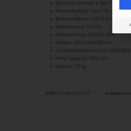
Bohrtisch drehbar ± 180 °
Pinolenabstand Tisch 110 – 470 m
Bohrtischfläche 300×310 mm
Motorleistung 1100 W
Netzanschluss 400/50 V/Hz
Kubatur 300x310x680 mm
Grundplattenfläche (lxb) 285×49
Höhe (gesamt) 1150 mm
Gewicht 72 kg
EAN:
9004853160240
Artikelnumm