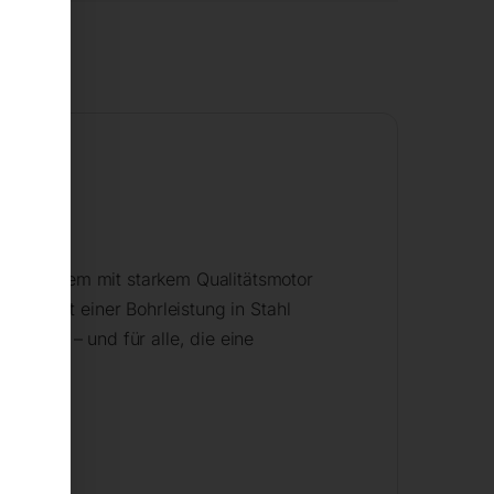
ebssystem mit starkem Qualitätsmotor
ht. Mit einer Bohrleistung in Stahl
eignet – und für alle, die eine