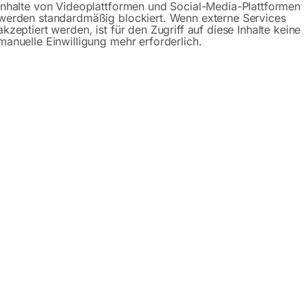
Inhalte von Videoplattformen und Social-Media-Plattformen
werden standardmäßig blockiert. Wenn externe Services
akzeptiert werden, ist für den Zugriff auf diese Inhalte keine
manuelle Einwilligung mehr erforderlich.
Beschreibung
Produktsicherheit
chine Modell KBM 25 TN
 13 TN, 16 TN und 25 TN verfügen über ein bewährtes Antri
n Präzisionslagern wird eine hohe Rundlaufgenauigkeit erreic
e gut für ambitionierte Modellbauer und Hobbyhandwerker ge
zu schätzen wissen.
6 mm