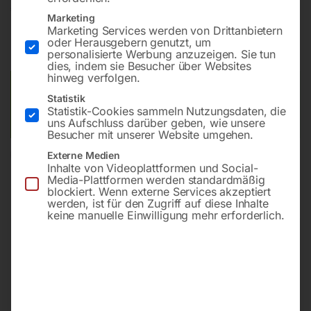
€
720,00
Marketing
Marketing Services werden von Drittanbietern
inkl. MwSt.
zzgl.
Versandkosten
oder Herausgebern genutzt, um
Lieferzeit:
ca. 2 - 3 Tage
personalisierte Werbung anzuzeigen. Sie tun
dies, indem sie Besucher über Websites
hinweg verfolgen.
Versandkosten Standard (Österreich):
€
40,00
Statistik
Bitte beachten Sie: Die Versandkosten gelten für Österreich.
Statistik-Cookies sammeln Nutzungsdaten, die
Andere Länder können abweichen.
uns Aufschluss darüber geben, wie unsere
Besucher mit unserer Website umgehen.
Externe Medien
In den Warenkorb
Inhalte von Videoplattformen und Social-
Media-Plattformen werden standardmäßig
blockiert. Wenn externe Services akzeptiert
werden, ist für den Zugriff auf diese Inhalte
keine manuelle Einwilligung mehr erforderlich.
Sie haben Fragen zu diesem
Artikel?
Gerne helfen wir Ihnen weiter.
Anfrageformular