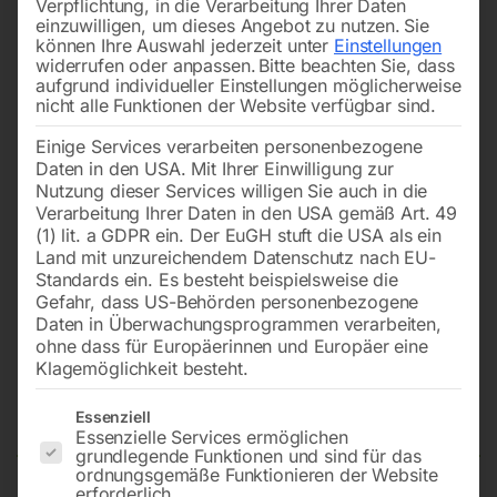
Verpflichtung, in die Verarbeitung Ihrer Daten
einzuwilligen, um dieses Angebot zu nutzen.
Sie
können Ihre Auswahl jederzeit unter
Einstellungen
widerrufen oder anpassen.
Bitte beachten Sie, dass
aufgrund individueller Einstellungen möglicherweise
nicht alle Funktionen der Website verfügbar sind.
Einige Services verarbeiten personenbezogene
Daten in den USA. Mit Ihrer Einwilligung zur
Nutzung dieser Services willigen Sie auch in die
Verarbeitung Ihrer Daten in den USA gemäß Art. 49
(1) lit. a GDPR ein. Der EuGH stuft die USA als ein
Land mit unzureichendem Datenschutz nach EU-
Standards ein. Es besteht beispielsweise die
Gefahr, dass US-Behörden personenbezogene
Daten in Überwachungsprogrammen verarbeiten,
Elmag Keilriemen-
ohne dass für Europäerinnen und Europäer eine
Säulenbohrmaschine Modell
Klagemöglichkeit besteht.
KBM 16 SN
Es folgt eine Liste der Service-Gruppen, für die eine Einwilligun
Essenziell
Essenzielle Services ermöglichen
grundlegende Funktionen und sind für das
ordnungsgemäße Funktionieren der Website
erforderlich.