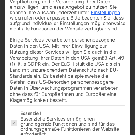
Verpflichtung, in die Verarbeitung Ihrer Daten
einzuwilligen, um dieses Angebot zu nutzen.
Sie
können Ihre Auswahl jederzeit unter
Einstellungen
widerrufen oder anpassen.
Bitte beachten Sie, dass
aufgrund individueller Einstellungen möglicherweise
nicht alle Funktionen der Website verfügbar sind.
Einige Services verarbeiten personenbezogene
Daten in den USA. Mit Ihrer Einwilligung zur
Nutzung dieser Services willigen Sie auch in die
Verarbeitung Ihrer Daten in den USA gemäß Art. 49
(1) lit. a GDPR ein. Der EuGH stuft die USA als ein
Land mit unzureichendem Datenschutz nach EU-
Standards ein. Es besteht beispielsweise die
Gefahr, dass US-Behörden personenbezogene
Daten in Überwachungsprogrammen verarbeiten,
ohne dass für Europäerinnen und Europäer eine
Klagemöglichkeit besteht.
Es folgt eine Liste der Service-Gruppen, für die eine Einwilligun
Essenziell
Essenzielle Services ermöglichen
grundlegende Funktionen und sind für das
Elmag KBM 25 S VARIO SET-
ordnungsgemäße Funktionieren der Website
erforderlich.