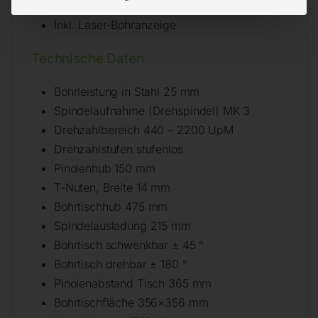
Rechts-/Linkslauf
Inkl. Laser-Bohranzeige
Technische Daten
Bohrleistung in Stahl 25 mm
Spindelaufnahme (Drehspindel) MK 3
Drehzahlbereich 440 – 2200 UpM
Drehzahlstufen stufenlos
Pinolenhub 150 mm
T-Nuten, Breite 14 mm
Bohrtischhub 475 mm
Spindelausladung 215 mm
Bohrtisch schwenkbar ± 45 °
Bohrtisch drehbar ± 180 °
Pinolenabstand Tisch 365 mm
Bohrtischfläche 356×356 mm