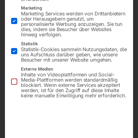
Aktion
Marketing
Marketing Services werden von Drittanbietern
oder Herausgebern genutzt, um
personalisierte Werbung anzuzeigen. Sie tun
dies, indem sie Besucher über Websites
1 Stk. Keilriemen-Säulenbohrmaschine KBM 25 S
hinweg verfolgen.
VARIO
Statistik
1 Stk. Schraubstock 5′ / 120 mm
Statistik-Cookies sammeln Nutzungsdaten, die
2 Stk. Spannschrauben 14 mm
uns Aufschluss darüber geben, wie unsere
Besucher mit unserer Website umgehen.
1 Stk. HSS-Spiralbohrerkassette 1-13mm, 25 tlg.
1 Stk. Schneidölspray 350 ml
Externe Medien
Inhalte von Videoplattformen und Social-
Media-Plattformen werden standardmäßig
blockiert. Wenn externe Services akzeptiert
werden, ist für den Zugriff auf diese Inhalte
€
1.260,00
keine manuelle Einwilligung mehr erforderlich.
inkl. MwSt.
Kostenloser Versand
Lieferzeit:
ca. 2 - 3 Tage
Versandkosten Standard (Österreich):
€
0,00
Bitte beachten Sie: Die Versandkosten gelten für Österreich.