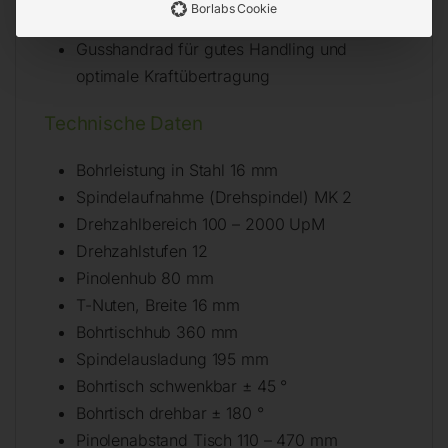
Details
Borlabs Cookie
Gusshandrad für gutes Handling und
optimale Kraftübertragung
Technische Daten
Bohrleistung in Stahl 16 mm
Spindelaufnahme (Drehspindel) MK 2
Drehzahlbereich 100 – 2000 UpM
Drehzahlstufen 12
Pinolenhub 80 mm
T-Nuten, Breite 16 mm
Bohrtischhub 360 mm
Spindelausladung 195 mm
Bohrtisch schwenkbar ± 45 °
Bohrtisch drehbar ± 180 °
Pinolenabstand Tisch 110 – 470 mm