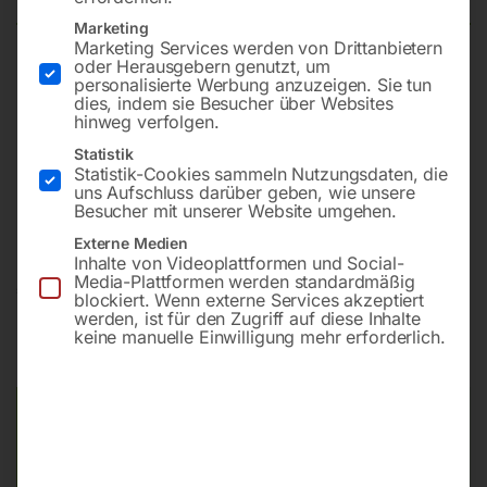
Marketing
Marketing Services werden von Drittanbietern
oder Herausgebern genutzt, um
1 Stk. Keilriemen-Tischbohrmaschine Modell KBM 16
personalisierte Werbung anzuzeigen. Sie tun
TN
dies, indem sie Besucher über Websites
hinweg verfolgen.
1 Stk. Schraubstock 5′ / 120 mm
2 Stk. Spannschrauben 16mm
Statistik
Statistik-Cookies sammeln Nutzungsdaten, die
1 Stk. HSS-Spiralbohrerkassette 1-13mm, 25 tlg.
uns Aufschluss darüber geben, wie unsere
1 Stk. Schneidölspray 350 ml
Besucher mit unserer Website umgehen.
Externe Medien
Inhalte von Videoplattformen und Social-
Media-Plattformen werden standardmäßig
€
810,00
blockiert. Wenn externe Services akzeptiert
werden, ist für den Zugriff auf diese Inhalte
inkl. MwSt.
zzgl.
Versandkosten
keine manuelle Einwilligung mehr erforderlich.
Lieferzeit:
ca. 2 - 3 Tage
Versandkosten Standard (Österreich):
€
40,00
Bitte beachten Sie: Die Versandkosten gelten für Österreich.
Andere Länder können abweichen.