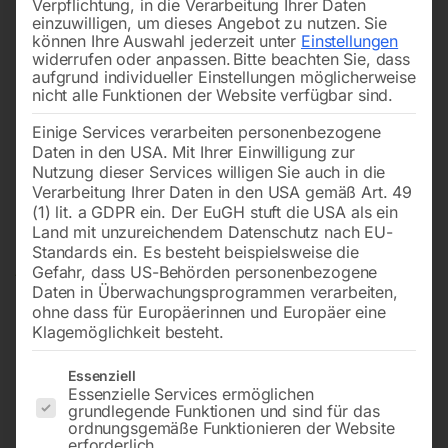
Verpflichtung, in die Verarbeitung Ihrer Daten
einzuwilligen, um dieses Angebot zu nutzen.
Sie
können Ihre Auswahl jederzeit unter
Einstellungen
widerrufen oder anpassen.
Bitte beachten Sie, dass
aufgrund individueller Einstellungen möglicherweise
nicht alle Funktionen der Website verfügbar sind.
Einige Services verarbeiten personenbezogene
Daten in den USA. Mit Ihrer Einwilligung zur
Nutzung dieser Services willigen Sie auch in die
Verarbeitung Ihrer Daten in den USA gemäß Art. 49
(1) lit. a GDPR ein. Der EuGH stuft die USA als ein
Land mit unzureichendem Datenschutz nach EU-
Standards ein. Es besteht beispielsweise die
Gefahr, dass US-Behörden personenbezogene
Daten in Überwachungsprogrammen verarbeiten,
ohne dass für Europäerinnen und Europäer eine
Klagemöglichkeit besteht.
Es folgt eine Liste der Service-Gruppen, für die eine Einwilligun
Essenziell
Essenzielle Services ermöglichen
grundlegende Funktionen und sind für das
Elmag KBM 16 TN SET-Aktion
ordnungsgemäße Funktionieren der Website
erforderlich.