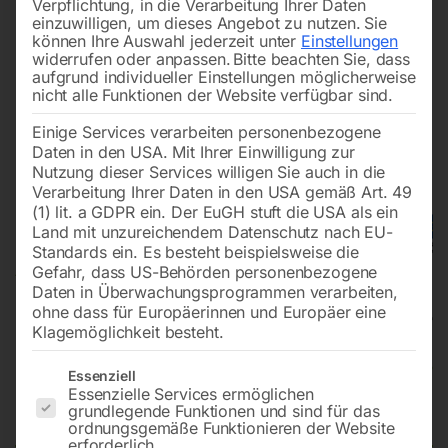
Verpflichtung, in die Verarbeitung Ihrer Daten
einzuwilligen, um dieses Angebot zu nutzen.
Sie
können Ihre Auswahl jederzeit unter
Einstellungen
widerrufen oder anpassen.
Bitte beachten Sie, dass
aufgrund individueller Einstellungen möglicherweise
nicht alle Funktionen der Website verfügbar sind.
Einige Services verarbeiten personenbezogene
Daten in den USA. Mit Ihrer Einwilligung zur
Nutzung dieser Services willigen Sie auch in die
Verarbeitung Ihrer Daten in den USA gemäß Art. 49
(1) lit. a GDPR ein. Der EuGH stuft die USA als ein
Land mit unzureichendem Datenschutz nach EU-
Standards ein. Es besteht beispielsweise die
Gefahr, dass US-Behörden personenbezogene
Daten in Überwachungsprogrammen verarbeiten,
ohne dass für Europäerinnen und Europäer eine
Klagemöglichkeit besteht.
Kaltwasser-Hochdruckreiniger
Es folgt eine Liste der Service-Gruppen, für die eine Einwilligun
Essenziell
Essenzielle Services ermöglichen
HDR-K 90-20
grundlegende Funktionen und sind für das
ordnungsgemäße Funktionieren der Website
erforderlich.