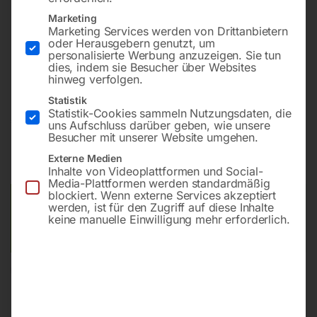
Marketing
Marketing Services werden von Drittanbietern
Robust und sehr leistungsstark mit bis zu 200 bar, auch
oder Herausgebern genutzt, um
bei Dauerbetrieb im professionellen und gewerblichen
personalisierte Werbung anzuzeigen. Sie tun
Gebrauch
dies, indem sie Besucher über Websites
hinweg verfolgen.
Statistik
Statistik-Cookies sammeln Nutzungsdaten, die
€
1.500,00
uns Aufschluss darüber geben, wie unsere
Besucher mit unserer Website umgehen.
inkl. MwSt.
zzgl.
Versandkosten
Externe Medien
Lieferzeit:
ca. 5 - 10 Werktage
Inhalte von Videoplattformen und Social-
Media-Plattformen werden standardmäßig
blockiert. Wenn externe Services akzeptiert
Versandkosten Standard (Österreich):
€
40,00
werden, ist für den Zugriff auf diese Inhalte
keine manuelle Einwilligung mehr erforderlich.
Bitte beachten Sie: Die Versandkosten gelten für Österreich.
Andere Länder können abweichen.
In den Warenkorb