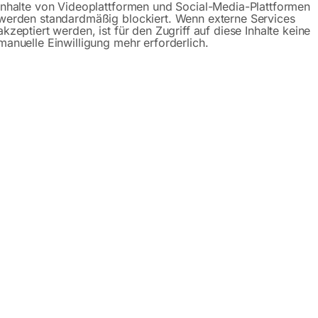
Inhalte von Videoplattformen und Social-Media-Plattformen
werden standardmäßig blockiert. Wenn externe Services
schreibung
Produktsicherheit
Betriebsanlei
akzeptiert werden, ist für den Zugriff auf diese Inhalte keine
manuelle Einwilligung mehr erforderlich.
niger HDR-K 46-16 SW
ehschalter (Aus/Sprühmodus/Waschmodus)
eingetrockneter Verschmutzungen durch Vorwäsche mit der S
rten Rädern und ergonomischen Handgriff
art und Stopp des Pumpenmotors ohne Verzögerung über eine
 Meter Hochdruck-Schlauch
er
pfs durch automatisches Sicherheitsventil
i-Kolben-Axialpumpe mit Taumelscheibe und Aluminiumkopf, 