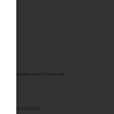
tung
prühlanze
n Druckschalter durch Öffnen und
Kolben aus Edelstahl