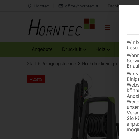
Horntec
office@horntec.at
Fachberatung au
Wir b
besu
Angebote
Druckluft
Holz
Metall
Wenn 
Servi
Start
Reinigungstechnik
Hochdruckreiniger
Kaltwas
Erlau
Wir v
Einig
-
23%
Websi
könne
Anzei
Weite
unse
Verar
Sie k
anpa
mögli