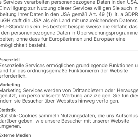
€
246,00
e Services verarbeiten personenbezogene Daten in den USA.
€
318,00
 Einwilligung zur Nutzung dieser Services willigen Sie auch in
beitung Ihrer Daten in den USA gemäß Art. 49 (1) lit. a GDPR
inkl. MwSt.
zzgl.
Versandkosten
uGH stuft die USA als ein Land mit unzureichendem Datensc
Lieferzeit:
ca. 5 - 10 Werktage
EU-Standards ein. Es besteht beispielsweise die Gefahr, da
rden personenbezogene Daten in Überwachungsprogramme
Versandkosten Standard (Österreich):
€
beiten, ohne dass für Europäerinnen und Europäer eine
Bitte beachten Sie: Die Versandkosten g
möglichkeit besteht.
gt eine Liste der Service-Gruppen, für die eine Einwilligung erteilt w
Essenziell
In den 
Essenzielle Services ermöglichen grundlegende Funktionen 
sind für das ordnungsgemäße Funktionieren der Website
erforderlich.
Marketing
Sie haben Frag
Marketing Services werden von Drittanbietern oder Herausg
genutzt, um personalisierte Werbung anzuzeigen. Sie tun die
indem sie Besucher über Websites hinweg verfolgen.
Gerne hel
Statistik
Statistik-Cookies sammeln Nutzungsdaten, die uns Aufschlus
Anfrageformular
darüber geben, wie unsere Besucher mit unserer Website
umgehen.
Externe Medien