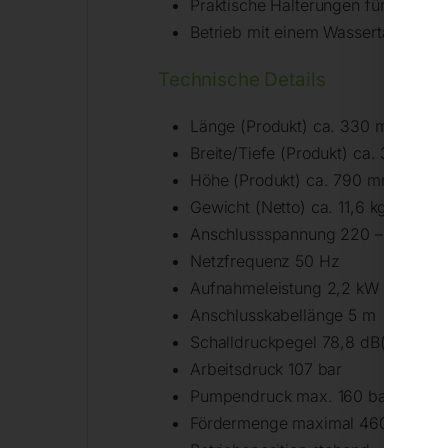
Praktische Halterungen für Handspr
Betrieb mit einem Wassertank oder
Technische Details
Länge (Produkt) ca. 330 mm
Breite/Tiefe (Produkt) ca. 307 mm
Höhe (Produkt) ca. 790 mm
Gewicht (Netto) ca. 11,6 kg
Anschlussspannung 220 – 240 V
Netzfrequenz 50 Hz
Aufnahmeleistung 2,2 kW
Anschlusskabellänge 5 m
Schalldruckpegel 78,8 dB(A)
Arbeitsdruck 107 bar
Pumpendruck max. 160 bar
Fördermenge maximal 460 l/h