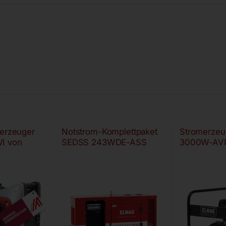
merzeuger
Notstrom-Komplettpaket
Stromerzeu
I von
SEDSS 243WDE-ASS
3000W-AV