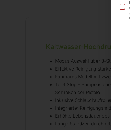
Be
Kaltwasser-Hochdruckrei
Modus Auswahl über 3-Stufen-Dr
Effektive Reinigung starker oder 
Fahrbares Modell mit zwei gummie
Total Stop – Pumpensteuerung: St
Schließen der Pistole
Inklusive Schlauchaufroller mit 8
Integrierter Reinigungsmittelbehält
Erhöhte Lebensdauer des Pumpenko
Lange Standzeit durch robuste Dre