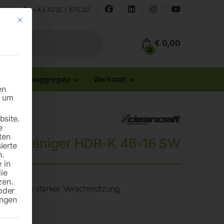
land
+43 4232 / 875 22
Mit diesem Button wird der Dialog geschlossen. Seine Funktionalität ist id
€
0,00
0
Stromaggregate
Werkstatt
en
n um
site.
e
ten
uckreiniger HDR-K 46-16 SW
ierte
n.
 in
die
zen.
ösung von starker Verschmutzung
oder
ungen