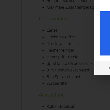
Betriebsposition stehend
Maximale Zulauftemperatur 50°C
Lieferumfang
Lanze
Hochdruckdüse
Dreckfräserdüse
Flächenreiniger
Handspritzpistole
Sprühlanze (Arbeitsdruck 3 bar, Fö
8 m Hochdruckschlauch
6 m Spiralschlauch
Wasserfilter
Ausstattung
Kolben Edelstahl