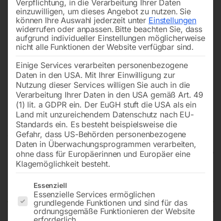
Verpflichtung, in die Verarbeitung Ihrer Daten
einzuwilligen, um dieses Angebot zu nutzen.
Sie
können Ihre Auswahl jederzeit unter
Einstellungen
widerrufen oder anpassen.
Bitte beachten Sie, dass
aufgrund individueller Einstellungen möglicherweise
nicht alle Funktionen der Website verfügbar sind.
Einige Services verarbeiten personenbezogene
Daten in den USA. Mit Ihrer Einwilligung zur
Nutzung dieser Services willigen Sie auch in die
Verarbeitung Ihrer Daten in den USA gemäß Art. 49
(1) lit. a GDPR ein. Der EuGH stuft die USA als ein
Land mit unzureichendem Datenschutz nach EU-
Standards ein. Es besteht beispielsweise die
Gefahr, dass US-Behörden personenbezogene
Daten in Überwachungsprogrammen verarbeiten,
ohne dass für Europäerinnen und Europäer eine
Klagemöglichkeit besteht.
Infrarot-Lacktrockner ILT 1
Es folgt eine Liste der Service-Gruppen, für die eine Einwilligun
Essenziell
Essenzielle Services ermöglichen
grundlegende Funktionen und sind für das
ordnungsgemäße Funktionieren der Website
erforderlich.