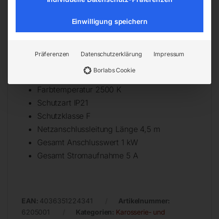
Trocknungsfläche Breite 450 mm
Einwilligung speichern
Temperatur 30 – 100° C
Zeitschaltuhr 0 – 60 min
Leuchtmittel Leistung 1 kW
Präferenzen
Datenschutzerklärung
Impressum
Leuchtmittel Art Kurzwellen Infrarot
Borlabs Cookie
Leuchtmittel Anzahl 1 Stk.
Farbtemperatur 2500 K
Schutzart IP21
Schutzklasse F
Netzanschlussleitung Länge 4,5 m
Gesamt Anschlusswert 1 kW
Gesamt Stromaufnahme 5 A
EAN:
4036351224341
Artikelnummer:
6205001
Kategorien:
Karosserie- und