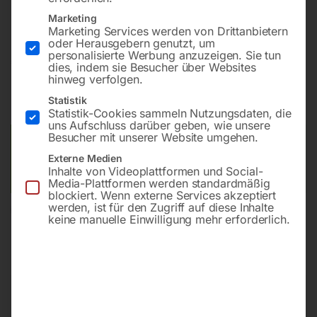
Stabile Konstruktion aus Aluminium und Edelstahl
Marketing
Marketing Services werden von Drittanbietern
oder Herausgebern genutzt, um
personalisierte Werbung anzuzeigen. Sie tun
€
318,00
dies, indem sie Besucher über Websites
hinweg verfolgen.
inkl. MwSt.
zzgl.
Versandkosten
Statistik
Lieferzeit:
ca. 5 - 10 Werktage
Statistik-Cookies sammeln Nutzungsdaten, die
uns Aufschluss darüber geben, wie unsere
Besucher mit unserer Website umgehen.
Versandkosten Standard (Österreich):
€
40,00
Externe Medien
Bitte beachten Sie: Die Versandkosten gelten für Österreich.
Inhalte von Videoplattformen und Social-
Andere Länder können abweichen.
Media-Plattformen werden standardmäßig
blockiert. Wenn externe Services akzeptiert
werden, ist für den Zugriff auf diese Inhalte
In den Warenkorb
keine manuelle Einwilligung mehr erforderlich.
Sie haben Fragen zu diesem
Artikel?