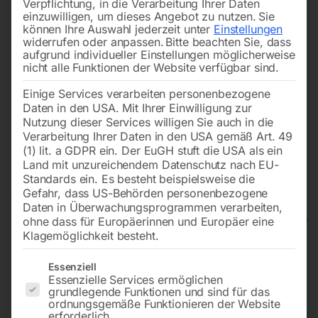
Verpflichtung, in die Verarbeitung Ihrer Daten
einzuwilligen, um dieses Angebot zu nutzen.
Sie
können Ihre Auswahl jederzeit unter
Einstellungen
widerrufen oder anpassen.
Bitte beachten Sie, dass
aufgrund individueller Einstellungen möglicherweise
nicht alle Funktionen der Website verfügbar sind.
Einige Services verarbeiten personenbezogene
Daten in den USA. Mit Ihrer Einwilligung zur
Nutzung dieser Services willigen Sie auch in die
Verarbeitung Ihrer Daten in den USA gemäß Art. 49
(1) lit. a GDPR ein. Der EuGH stuft die USA als ein
Land mit unzureichendem Datenschutz nach EU-
Standards ein. Es besteht beispielsweise die
Gefahr, dass US-Behörden personenbezogene
Daten in Überwachungsprogrammen verarbeiten,
ohne dass für Europäerinnen und Europäer eine
Klagemöglichkeit besteht.
Industrieschlagschrauber ISS-C
Es folgt eine Liste der Service-Gruppen, für die eine Einwilligun
Essenziell
Essenzielle Services ermöglichen
3/4″ PRO
grundlegende Funktionen und sind für das
ordnungsgemäße Funktionieren der Website
erforderlich.