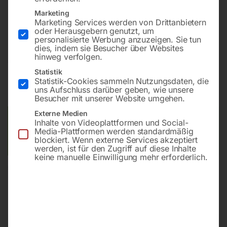
Marketing
Marketing Services werden von Drittanbietern
Hochleistungsschrauber mit enormem Drehmoment
oder Herausgebern genutzt, um
personalisierte Werbung anzuzeigen. Sie tun
dies, indem sie Besucher über Websites
hinweg verfolgen.
€
360,00
Statistik
Statistik-Cookies sammeln Nutzungsdaten, die
inkl. MwSt.
zzgl.
Versandkosten
uns Aufschluss darüber geben, wie unsere
Lieferzeit:
ca. 5 - 10 Werktage
Besucher mit unserer Website umgehen.
Externe Medien
Versandkosten Standard (Österreich):
€
20,00
Inhalte von Videoplattformen und Social-
Media-Plattformen werden standardmäßig
Bitte beachten Sie: Die Versandkosten gelten für Österreich.
blockiert. Wenn externe Services akzeptiert
Andere Länder können abweichen.
werden, ist für den Zugriff auf diese Inhalte
keine manuelle Einwilligung mehr erforderlich.
In den Warenkorb
Sie haben Fragen zu diesem