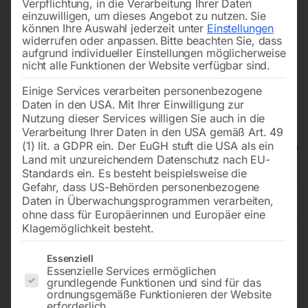
Verpflichtung, in die Verarbeitung Ihrer Daten
einzuwilligen, um dieses Angebot zu nutzen.
Sie
können Ihre Auswahl jederzeit unter
Einstellungen
widerrufen oder anpassen.
Bitte beachten Sie, dass
aufgrund individueller Einstellungen möglicherweise
nicht alle Funktionen der Website verfügbar sind.
Einige Services verarbeiten personenbezogene
Daten in den USA. Mit Ihrer Einwilligung zur
Nutzung dieser Services willigen Sie auch in die
Verarbeitung Ihrer Daten in den USA gemäß Art. 49
(1) lit. a GDPR ein. Der EuGH stuft die USA als ein
Land mit unzureichendem Datenschutz nach EU-
Standards ein. Es besteht beispielsweise die
Gefahr, dass US-Behörden personenbezogene
Daten in Überwachungsprogrammen verarbeiten,
ohne dass für Europäerinnen und Europäer eine
Klagemöglichkeit besteht.
Industrie-Trockensauger dryCAT
Es folgt eine Liste der Service-Gruppen, für die eine Einwilligun
Essenziell
Essenzielle Services ermöglichen
133 IRSC
grundlegende Funktionen und sind für das
ordnungsgemäße Funktionieren der Website
erforderlich.