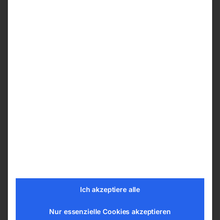
verlieren
2-teilige steckbare Saugrohre aus Kunststoff
ummantelt, sehr leicht und stabil
Elastischer und flexibler Saugschlauch
widersteht hoher Belastung und jeglicher Art
von Verdrehung
Schlauchanschluss am Behälter mit
Verriegelung verhindert ungewolltes Lösen
des Schlauchs während der Reinigung
Bruchsichere Nylonklammer zur Befestigung
des Kopfs auf dem Behälter
Ergonomisches Kopfdesign mit Kabelhaken
Technische Daten
Ich akzeptiere alle
Saugertyp trocken
Luftmenge 3333 l/min
Nur essenzielle Cookies akzeptieren