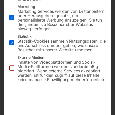
Marketing
Marketing Services werden von Drittanbietern
Für Staub und andere Feststoffpartikel, mit
oder Herausgebern genutzt, um
automatischer Filterabreinigung
personalisierte Werbung anzuzeigen. Sie tun
dies, indem sie Besucher über Websites
hinweg verfolgen.
Statistik
€
600,00
Statistik-Cookies sammeln Nutzungsdaten, die
uns Aufschluss darüber geben, wie unsere
inkl. MwSt.
zzgl.
Versandkosten
Besucher mit unserer Website umgehen.
Lieferzeit:
ca. 5 - 10 Werktage
Externe Medien
Inhalte von Videoplattformen und Social-
Media-Plattformen werden standardmäßig
Versandkosten Standard (Österreich):
€
40,00
blockiert. Wenn externe Services akzeptiert
Bitte beachten Sie: Die Versandkosten gelten für Österreich.
werden, ist für den Zugriff auf diese Inhalte
Andere Länder können abweichen.
keine manuelle Einwilligung mehr erforderlich.
In den Warenkorb