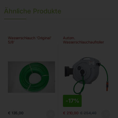
Ähnliche Produkte
Wasserschlauch ‘Original’
Autom.
5/8′
Wasserschlauchaufroller
ROLL WATER EVO 20/13
-
17%
€
135,00
€
210,00
€
254,40