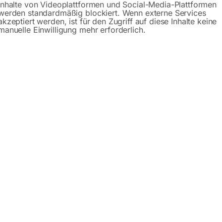
Inhalte von Videoplattformen und Social-Media-Plattformen
werden standardmäßig blockiert. Wenn externe Services
akzeptiert werden, ist für den Zugriff auf diese Inhalte keine
manuelle Einwilligung mehr erforderlich.
schreibung
Produktsicherheit
Betriebsanlei
r ISS-TT ½” Mini Composite
ompakter Bauweise und geringem Gewicht hohes Drehmoment
lagwerk
or mit 25 Prozent höherer Schlagleistung gewährleistet ma
m Kunststoff
Griff
urch kein Aufwirbeln von Bremsstaub
slauf