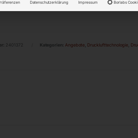
Präferenzen
Datenschutzerklärung
Impressum
Borlabs Cooki
er:
2401372
Kategorien:
Angebote
,
Drucklufttechnologie
,
Dru