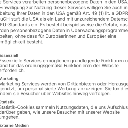
e Services verarbeiten personenbezogene Daten in den USA.
 Einwilligung zur Nutzung dieser Services willigen Sie auch in
€
180,00
beitung Ihrer Daten in den USA gemäß Art. 49 (1) lit. a GDPR
€
306,00
uGH stuft die USA als ein Land mit unzureichendem Datensc
inkl. MwSt.
Kostenloser Versand
EU-Standards ein. Es besteht beispielsweise die Gefahr, da
rden personenbezogene Daten in Überwachungsprogramme
Lieferzeit:
ca. 5 - 10 Werktage
beiten, ohne dass für Europäerinnen und Europäer eine
möglichkeit besteht.
Versandkosten Standard (Österreich):
€
Bitte beachten Sie: Die Versandkosten g
gt eine Liste der Service-Gruppen, für die eine Einwilligung erteilt w
Essenziell
Essenzielle Services ermöglichen grundlegende Funktionen 
sind für das ordnungsgemäße Funktionieren der Website
In den 
erforderlich.
Marketing
Marketing Services werden von Drittanbietern oder Herausg
genutzt, um personalisierte Werbung anzuzeigen. Sie tun die
Sie haben Frag
indem sie Besucher über Websites hinweg verfolgen.
Statistik
Gerne hel
Statistik-Cookies sammeln Nutzungsdaten, die uns Aufschlus
darüber geben, wie unsere Besucher mit unserer Website
umgehen.
Anfrageformular
Externe Medien