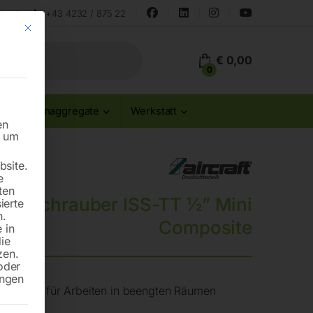
land
+43 4232 / 875 22
Mit diesem Button wird der Dialog geschlossen. Seine Funktionalität ist id
€
0,00
0
Stromaggregate
Werkstatt
en
n um
site.
e
ten
hlagschrauber ISS-TT ½” Mini
ierte
n.
Composite
 in
die
zen.
oder
ungen
ptimiert für Arbeiten in beengten Räumen