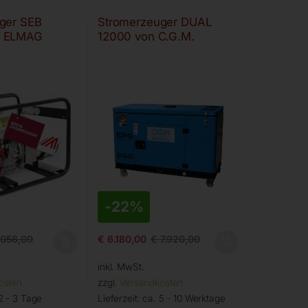
ger SEB
Stromerzeuger DUAL
n ELMAG
12000 von C.G.M.
-
22%
.056,00
€
6.180,00
€
7.920,00
inkl. MwSt.
osten
zzgl.
Versandkosten
2 - 3 Tage
Lieferzeit:
ca. 5 - 10 Werktage