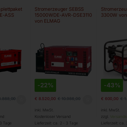
plettpaket
Stromerzeuger SEBSS
Stromerzeu
E-ASS
15000WDE-AVR-DSE3110
3300W vo
von ELMAG
-
22%
-
43%
8.888,00
€
8.520,00
€
10.986,00
€
600,00
€
1
inkl. MwSt.
inkl. MwSt.
and
Kostenloser Versand
zzgl.
Versandk
 3 Tage
Lieferzeit:
ca. 2 - 3 Tage
Lieferzeit:
ca. 