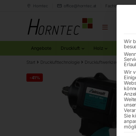
Horntec
office@horntec.at
Fachberatung au
Wir b
besu
Angebote
Druckluft
Holz
Metall
Wenn 
Servi
Start
Drucklufttechnologie
Druckluftwerkzeuge
Ind
Erlau
Wir v
Einig
-
41%
Websi
könne
Anzei
Weite
unse
Verar
Sie k
anpa
mögli