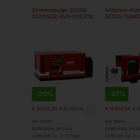
Stromerzeuger SEDSS
Notstrom-Kom
7000WDE-AVR-DSE3110
SEDSS 113WD
-
20%
-
27%
€
10.200,00
€
12.762,00
€
13.800,00
€
1
inkl. MwSt.
inkl. MwSt.
Kostenloser Versand
Kostenloser Vers
Lieferzeit:
ca. 2 - 3 Tage
Lieferzeit:
ca. 2 -