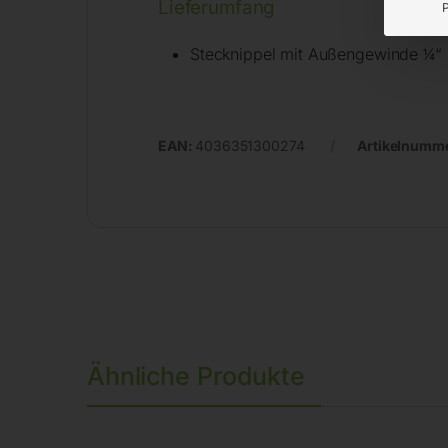
Lieferumfang
Stecknippel mit Außengewinde ¼“
EAN:
4036351300274
Artikelnumm
Ähnliche Produkte