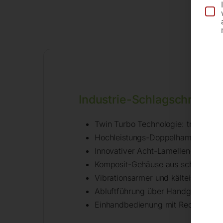
Be
Industrie-Schlagschraube
Twin Turbo Technologie: trotz k
Hochleistungs-Doppelhammer-Sch
Innovativer Acht-Lamellen-Luftmot
Komposit-Gehäuse aus schlagfeste
Vibrationsarmer und kälteisolierter 
Abluftführung über Handgriff, dad
Einhandbedienung mit Rechts-/Link