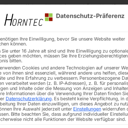
s Kärnten
Markenqualität
Lieferung nach Österreich und Deutsch
Datenschutz-Präferenz
enötigen Ihre Einwilligung, bevor Sie unsere Website weiter
chen können.
Reinigung
Schweißen
Stadtmobiliar
Stein
Sie unter 16 Jahre alt sind und Ihre Einwilligung zu optional
ces geben möchten, müssen Sie Ihre Erziehungsberechtigte
ustrie-Schlagschrauber ISS-TT ½” Mini Composite
bnis bitten.
erwenden Cookies und andere Technologien auf unserer Web
🔍
e von ihnen sind essenziell, während andere uns helfen, dies
te und Ihre Erfahrung zu verbessern.
Personenbezogene Da
Industrie-Sc
n verarbeitet werden (z. B. IP-Adressen), z. B. für personalis
gen und Inhalte oder die Messung von Anzeigen und Inhalte
re Informationen über die Verwendung Ihrer Daten finden Sie
rer
Datenschutzerklärung
.
Es besteht keine Verpflichtung, in 
beitung Ihrer Daten einzuwilligen, um dieses Angebot zu nut
önnen Ihre Auswahl jederzeit unter
Einstellungen
widerrufen 
ssen.
Bitte beachten Sie, dass aufgrund individueller Einstell
extra kurze und kompakte Bauweise o
cherweise nicht alle Funktionen der Website verfügbar sind.