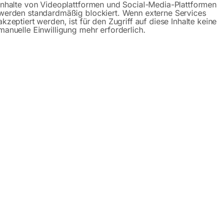
Inhalte von Videoplattformen und Social-Media-Plattformen
werden standardmäßig blockiert. Wenn externe Services
schreibung
Produktsicherheit
Betriebsanlei
akzeptiert werden, ist für den Zugriff auf diese Inhalte keine
manuelle Einwilligung mehr erforderlich.
esse WPP 30 E
 im Handwerk und bei Reparaturen in Schulen, Lehrwerkstätten,
holfeder
nometer