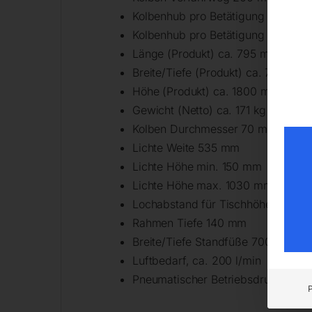
Kolbenhub pro Betätigung 2,66 m
Kolbenhub pro Betätigung 3,25 m
Länge (Produkt) ca. 795 mm
Breite/Tiefe (Produkt) ca. 700 mm
Höhe (Produkt) ca. 1800 mm
Gewicht (Netto) ca. 171 kg
Kolben Durchmesser 70 mm
Lichte Weite 535 mm
Lichte Höhe min. 150 mm
Lichte Höhe max. 1030 mm
Lochabstand für Tischhöhenverste
Rahmen Tiefe 140 mm
Breite/Tiefe Standfüße 700 mm
Luftbedarf, ca. 200 l/min
Pneumatischer Betriebsdruck 7,5 – 