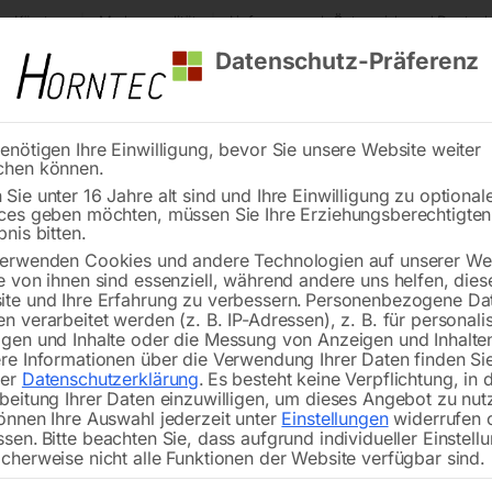
s Kärnten
Markenqualität
Lieferung nach Österreich und Deutsch
Datenschutz-Präferenz
enötigen Ihre Einwilligung, bevor Sie unsere Website weiter
chen können.
Reinigung
Schweißen
Stadtmobiliar
Stein
Sie unter 16 Jahre alt sind und Ihre Einwilligung zu optional
ces geben möchten, müssen Sie Ihre Erziehungsberechtigte
te
Hydraulische Werkstattpresse WPP 30 E
bnis bitten.
erwenden Cookies und andere Technologien auf unserer Web
🔍
e von ihnen sind essenziell, während andere uns helfen, dies
te und Ihre Erfahrung zu verbessern.
Personenbezogene Da
Hydraulisc
n verarbeitet werden (z. B. IP-Adressen), z. B. für personalis
gen und Inhalte oder die Messung von Anzeigen und Inhalte
re Informationen über die Verwendung Ihrer Daten finden Sie
rer
Datenschutzerklärung
.
Es besteht keine Verpflichtung, in 
beitung Ihrer Daten einzuwilligen, um dieses Angebot zu nut
önnen Ihre Auswahl jederzeit unter
Einstellungen
widerrufen 
Robuste Presse mit konventioneller A
ssen.
Bitte beachten Sie, dass aufgrund individueller Einstell
cherweise nicht alle Funktionen der Website verfügbar sind.