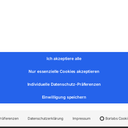
m
m
Ich akzeptiere alle
Nur essenzielle Cookies akzeptieren
llung 110 mm
Individuelle Datenschutz-Präferenzen
Einwilligung speichern
8,5 bar
Präferenzen
Datenschutzerklärung
Impressum
Borlabs Cooki