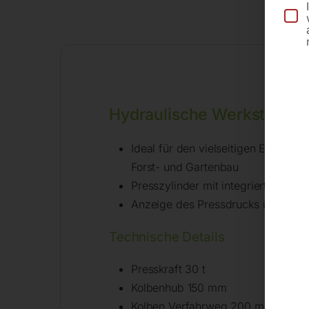
Be
Hydraulische Werkstattpr
Ideal für den vielseitigen Einsatz
Forst- und Gartenbau
Presszylinder mit integrierter Rück
Anzeige des Pressdrucks über Ma
Technische Details
Presskraft 30 t
Kolbenhub 150 mm
Kolben Verfahrweg 200 mm