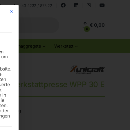
land
+43 4232 / 875 22
Mit diesem Button wird der Dialog geschlossen. Seine Funktionalität ist id
€
0,00
0
Stromaggregate
Werkstatt
en
n um
site.
e
ten
he Werkstattpresse WPP 30 E
ierte
n.
 in
die
zen.
oder
usstattung
ungen