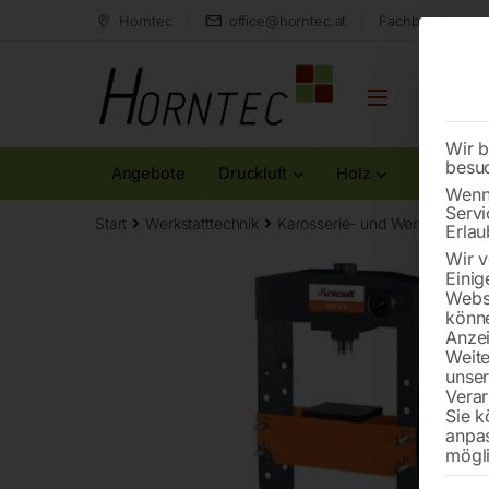
Horntec
office@horntec.at
Fachberatung au
Wir b
besu
Angebote
Druckluft
Holz
Metall
Wenn 
Servi
Start
Werkstatttechnik
Karosserie- und Werkstattgerä
Erlau
Wir v
Einig
Websi
könne
Anzei
Weite
unse
Verar
Sie k
anpa
mögli