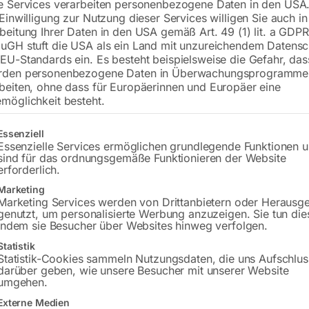
e Services verarbeiten personenbezogene Daten in den USA.
€
1.110,00
 Einwilligung zur Nutzung dieser Services willigen Sie auch in
beitung Ihrer Daten in den USA gemäß Art. 49 (1) lit. a GDPR
inkl. MwSt.
zzgl.
Versandkosten
uGH stuft die USA als ein Land mit unzureichendem Datensc
Lieferzeit:
ca. 5 - 10 Werktage
EU-Standards ein. Es besteht beispielsweise die Gefahr, da
rden personenbezogene Daten in Überwachungsprogramme
Versandkosten Standard (Österreich):
€
beiten, ohne dass für Europäerinnen und Europäer eine
möglichkeit besteht.
Bitte beachten Sie: Die Versandkosten g
gt eine Liste der Service-Gruppen, für die eine Einwilligung erteilt w
Essenziell
In den 
Essenzielle Services ermöglichen grundlegende Funktionen 
sind für das ordnungsgemäße Funktionieren der Website
erforderlich.
Marketing
Sie haben Frag
Marketing Services werden von Drittanbietern oder Herausg
genutzt, um personalisierte Werbung anzuzeigen. Sie tun die
indem sie Besucher über Websites hinweg verfolgen.
Gerne hel
Statistik
Statistik-Cookies sammeln Nutzungsdaten, die uns Aufschlus
Anfrageformular
darüber geben, wie unsere Besucher mit unserer Website
umgehen.
Externe Medien