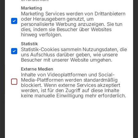
Marketing
Robuste Presse mit konventioneller Ausstattung
Marketing Services werden von Drittanbietern
oder Herausgebern genutzt, um
personalisierte Werbung anzuzeigen. Sie tun
dies, indem sie Besucher über Websites
hinweg verfolgen.
€
780,00
Statistik
Statistik-Cookies sammeln Nutzungsdaten, die
inkl. MwSt.
zzgl.
Versandkosten
uns Aufschluss darüber geben, wie unsere
Lieferzeit:
ca. 5 - 10 Werktage
Besucher mit unserer Website umgehen.
Externe Medien
Versandkosten Standard (Österreich):
€
40,00
Inhalte von Videoplattformen und Social-
Bitte beachten Sie: Die Versandkosten gelten für Österreich.
Media-Plattformen werden standardmäßig
blockiert. Wenn externe Services akzeptiert
Andere Länder können abweichen.
werden, ist für den Zugriff auf diese Inhalte
keine manuelle Einwilligung mehr erforderlich.
In den Warenkorb
Sie haben Fragen zu diesem