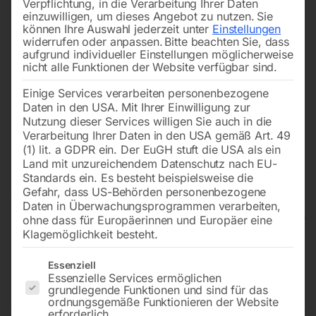
Verpflichtung, in die Verarbeitung Ihrer Daten
einzuwilligen, um dieses Angebot zu nutzen.
Sie
können Ihre Auswahl jederzeit unter
Einstellungen
widerrufen oder anpassen.
Bitte beachten Sie, dass
aufgrund individueller Einstellungen möglicherweise
nicht alle Funktionen der Website verfügbar sind.
Einige Services verarbeiten personenbezogene
Daten in den USA. Mit Ihrer Einwilligung zur
Nutzung dieser Services willigen Sie auch in die
Verarbeitung Ihrer Daten in den USA gemäß Art. 49
(1) lit. a GDPR ein. Der EuGH stuft die USA als ein
Land mit unzureichendem Datenschutz nach EU-
Standards ein. Es besteht beispielsweise die
Gefahr, dass US-Behörden personenbezogene
Daten in Überwachungsprogrammen verarbeiten,
ohne dass für Europäerinnen und Europäer eine
Klagemöglichkeit besteht.
Hydraulische Werkstattpresse
Es folgt eine Liste der Service-Gruppen, für die eine Einwilligun
Essenziell
Essenzielle Services ermöglichen
WPP 20 E
grundlegende Funktionen und sind für das
ordnungsgemäße Funktionieren der Website
erforderlich.