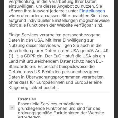
Verpflichtung, in die Verarbeitung Ihrer Daten
einzuwilligen, um dieses Angebot zu nutzen.
Sie
können Ihre Auswahl jederzeit unter
Einstellungen
widerrufen oder anpassen.
Bitte beachten Sie, dass
aufgrund individueller Einstellungen möglicherweise
nicht alle Funktionen der Website verfügbar sind.
Einige Services verarbeiten personenbezogene
Daten in den USA. Mit Ihrer Einwilligung zur
Nutzung dieser Services willigen Sie auch in die
Verarbeitung Ihrer Daten in den USA gemäß Art. 49
(1) lit. a GDPR ein. Der EuGH stuft die USA als ein
Land mit unzureichendem Datenschutz nach EU-
Standards ein. Es besteht beispielsweise die
Gefahr, dass US-Behörden personenbezogene
Daten in Überwachungsprogrammen verarbeiten,
ohne dass für Europäerinnen und Europäer eine
Klagemöglichkeit besteht.
Hydraulische Werkstattpresse
Es folgt eine Liste der Service-Gruppen, für die eine Einwilligun
Essenziell
Essenzielle Services ermöglichen
WPP 15 E
grundlegende Funktionen und sind für das
ordnungsgemäße Funktionieren der Website
erforderlich.