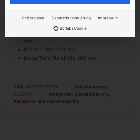
Lichte Weite 500 mm
Lichte Höhe min. 173 mm
Präferenzen
Datenschutzerklärung
Impressum
Lichte Höhe max. 985 mm
Borlabs Cookie
Lochabstand für Tischhöhenverstellung 115,5
mm
Rahmen Tiefe 120 mm
Breite/Tiefe Standfüße 560 mm
EAN:
4036351215554
Artikelnummer:
6300016
Kategorien:
Werkstatttechnik
,
Karosserie- und Werkstattgeräte