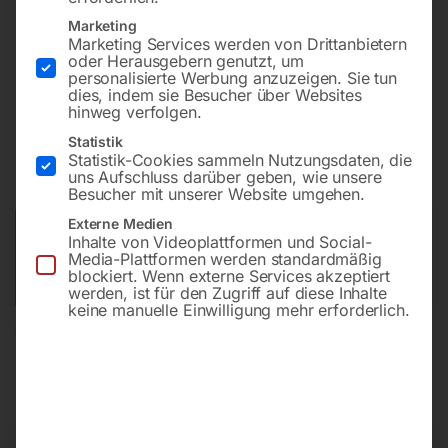
Marketing
Robuste Presse mit konventioneller Ausstattung
Marketing Services werden von Drittanbietern
oder Herausgebern genutzt, um
personalisierte Werbung anzuzeigen. Sie tun
dies, indem sie Besucher über Websites
hinweg verfolgen.
€
684,00
Statistik
Statistik-Cookies sammeln Nutzungsdaten, die
inkl. MwSt.
zzgl.
Versandkosten
uns Aufschluss darüber geben, wie unsere
Lieferzeit:
ca. 5 - 10 Werktage
Besucher mit unserer Website umgehen.
Externe Medien
Versandkosten Standard (Österreich):
€
40,00
Inhalte von Videoplattformen und Social-
Bitte beachten Sie: Die Versandkosten gelten für Österreich.
Media-Plattformen werden standardmäßig
blockiert. Wenn externe Services akzeptiert
Andere Länder können abweichen.
werden, ist für den Zugriff auf diese Inhalte
keine manuelle Einwilligung mehr erforderlich.
In den Warenkorb
Sie haben Fragen zu diesem