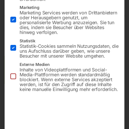
PREMIUM WPMH 15
Marketing
Marketing Services werden von Drittanbietern
oder Herausgebern genutzt, um
personalisierte Werbung anzuzeigen. Sie tun
dies, indem sie Besucher über Websites
€
2.028,00
hinweg verfolgen.
Statistik
inkl. MwSt.
Kostenloser Versand
Statistik-Cookies sammeln Nutzungsdaten, die
Lieferzeit:
ca. 2 - 3 Tage
uns Aufschluss darüber geben, wie unsere
Besucher mit unserer Website umgehen.
Versandkosten Standard (Österreich):
€
0,00
Externe Medien
Inhalte von Videoplattformen und Social-
Bitte beachten Sie: Die Versandkosten gelten für Österreich.
Media-Plattformen werden standardmäßig
Andere Länder können abweichen.
blockiert. Wenn externe Services akzeptiert
werden, ist für den Zugriff auf diese Inhalte
keine manuelle Einwilligung mehr erforderlich.
In den Warenkorb
Sie haben Fragen zu diesem
Artikel?