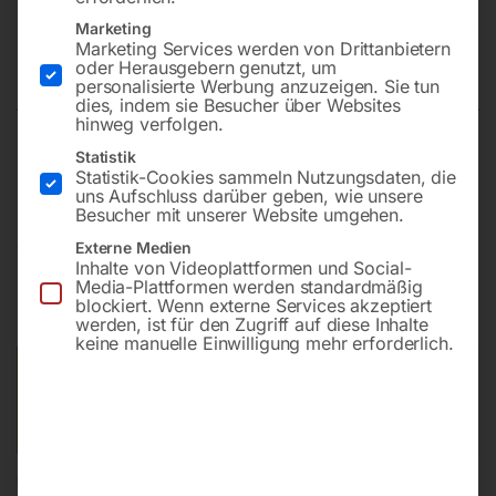
Hydraulische Werkstattpresse
Marketing
Marketing Services werden von Drittanbietern
PREMIUM WPMEH 100/2-K
oder Herausgebern genutzt, um
personalisierte Werbung anzuzeigen. Sie tun
dies, indem sie Besucher über Websites
hinweg verfolgen.
Statistik
Pressleistung max. 100 t
Statistik-Cookies sammeln Nutzungsdaten, die
uns Aufschluss darüber geben, wie unsere
Besucher mit unserer Website umgehen.
€
9.420,00
Externe Medien
€
11.832,00
Inhalte von Videoplattformen und Social-
Media-Plattformen werden standardmäßig
inkl. MwSt.
Kostenloser Versand
blockiert. Wenn externe Services akzeptiert
Lieferzeit:
ca. 2 - 3 Tage
werden, ist für den Zugriff auf diese Inhalte
keine manuelle Einwilligung mehr erforderlich.
Versandkosten Standard (Österreich):
€
0,00
Bitte beachten Sie: Die Versandkosten gelten für Österreich.
Andere Länder können abweichen.
In den Warenkorb