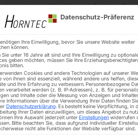
s Kärnten
Markenqualität
Lieferung nach Österreich und Deutsch
Datenschutz-Präferenz
enötigen Ihre Einwilligung, bevor Sie unsere Website weiter
chen können.
Reinigung
Schweißen
Stadtmobiliar
Stein
Sie unter 16 Jahre alt sind und Ihre Einwilligung zu optional
ces geben möchten, müssen Sie Ihre Erziehungsberechtigte
sche 4-Walzen Rundbiegemaschine
bnis bitten.
erwenden Cookies und andere Technologien auf unserer Web
🔍
e von ihnen sind essenziell, während andere uns helfen, dies
te und Ihre Erfahrung zu verbessern.
Personenbezogene Da
n verarbeitet werden (z. B. IP-Adressen), z. B. für personalis
gen und Inhalte oder die Messung von Anzeigen und Inhalte
re Informationen über die Verwendung Ihrer Daten finden Sie
rer
Datenschutzerklärung
.
Es besteht keine Verpflichtung, in 
Hydraulische 
beitung Ihrer Daten einzuwilligen, um dieses Angebot zu nut
önnen Ihre Auswahl jederzeit unter
Einstellungen
widerrufen 
ssen.
Bitte beachten Sie, dass aufgrund individueller Einstell
Nicht vorrätig
Verfügbarkeit:
cherweise nicht alle Funktionen der Website verfügbar sind.