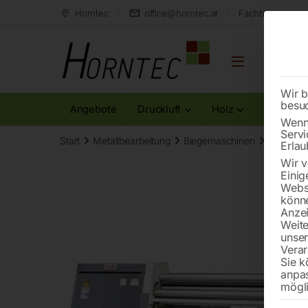
Horntec
office@horntec.at
Fachberatung au
Wir b
besu
Angebote
Druckluft
Holz
Metall
Wenn 
Servi
Start
Metallbearbeitung
Biegemaschinen
Hydrauli
Erlau
Wir v
Einig
Websi
könne
Anzei
Weite
unse
Verar
Sie k
anpa
mögli