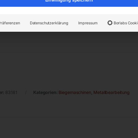
Präferenzen
Datenschutzerklärung
Impressum
Borlabs Cooki
er:
83181
Kategorien:
Biegemaschinen
,
Metallbearbeitung