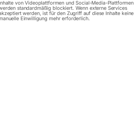
Inhalte von Videoplattformen und Social-Media-Plattformen
werden standardmäßig blockiert. Wenn externe Services
akzeptiert werden, ist für den Zugriff auf diese Inhalte keine
manuelle Einwilligung mehr erforderlich.
undbiegemaschine
zenrahmen aus Stahl (S 355)
örmige Werkstücke
te Stahlwalzen