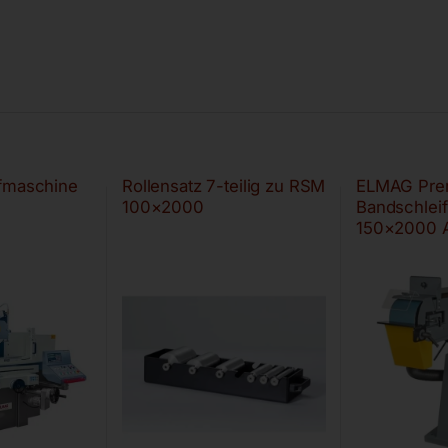
ifmaschine
Rollensatz 7-teilig zu RSM
ELMAG Pre
100×2000
Bandschlei
150×2000 