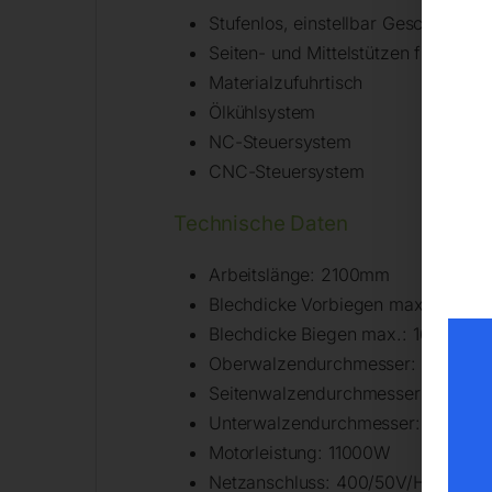
Stufenlos, einstellbar Geschwindigk
Seiten- und Mittelstützen für gro
Materialzufuhrtisch
Ölkühlsystem
NC-Steuersystem
CNC-Steuersystem
Technische Daten
Arbeitslänge: 2100mm
Blechdicke Vorbiegen max.: 13mm
Blechdicke Biegen max.: 16mm
Oberwalzendurchmesser: 270mm
Seitenwalzendurchmesser: 210mm
Unterwalzendurchmesser: 250mm
Motorleistung: 11000W
Netzanschluss: 400/50V/Hz