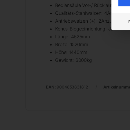
Bediensäule Vor-/ Rücklauf: Ja
Qualitäts-Stahlwalzen: 4Anz.
Antriebswalzen (+): 2Anz.
Konus-Biegeeinrichtung: Ja
Länge: 4525mm
Breite: 1520mm
Höhe: 1440mm
Gewicht: 6000kg
EAN:
9004853831812
Artikelnumm