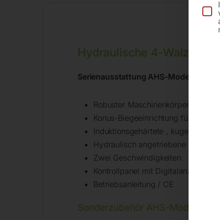
Hydraulische 4-Walzen R
Serienausstattung AHS-Modelle
Robuster Maschinenkörper und Wal
Konus-Biegeeinrichtung für kegelf
Induktionsgehärtete , kugelgelager
Hydraulisch angetriebene Walzen
Zwei Geschwindigkeiten
Kontrollpanel mit Digitalanzeige
Betriebsanleitung / CE
Sonderzubehör AHS-Modelle