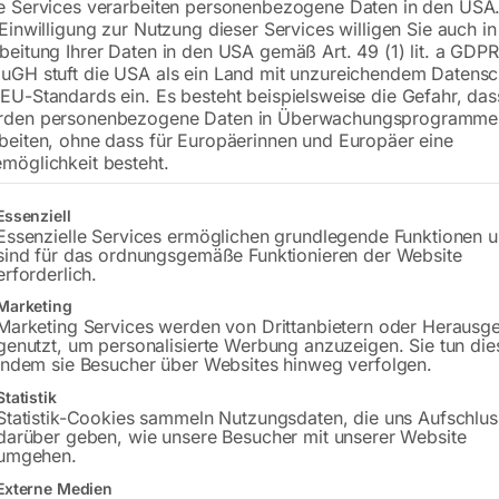
e Services verarbeiten personenbezogene Daten in den USA.
 Einwilligung zur Nutzung dieser Services willigen Sie auch in
AHS 2100×16 mm
beitung Ihrer Daten in den USA gemäß Art. 49 (1) lit. a GDPR
uGH stuft die USA als ein Land mit unzureichendem Datensc
EU-Standards ein. Es besteht beispielsweise die Gefahr, da
rden personenbezogene Daten in Überwachungsprogramme
Preis auf Anfrage
beiten, ohne dass für Europäerinnen und Europäer eine
möglichkeit besteht.
Versandkosten Standard (Österreich):
€
gt eine Liste der Service-Gruppen, für die eine Einwilligung erteilt w
Bitte beachten Sie: Die Versandkosten g
Essenziell
Essenzielle Services ermöglichen grundlegende Funktionen 
sind für das ordnungsgemäße Funktionieren der Website
erforderlich.
Marketing
Marketing Services werden von Drittanbietern oder Herausg
genutzt, um personalisierte Werbung anzuzeigen. Sie tun die
indem sie Besucher über Websites hinweg verfolgen.
Statistik
Statistik-Cookies sammeln Nutzungsdaten, die uns Aufschlus
darüber geben, wie unsere Besucher mit unserer Website
umgehen.
Beschreibung
Produktsicherheit
Externe Medien