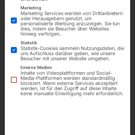
Marketing
Versandkosten Standard (Österreich):
€
10,00
Marketing Services werden von Drittanbietern
oder Herausgebern genutzt, um
Bitte beachten Sie: Die Versandkosten gelten für Österreich.
personalisierte Werbung anzuzeigen. Sie tun
Andere Länder können abweichen.
dies, indem sie Besucher über Websites
hinweg verfolgen.
In den Warenkorb
Statistik
Statistik-Cookies sammeln Nutzungsdaten, die
uns Aufschluss darüber geben, wie unsere
Besucher mit unserer Website umgehen.
Externe Medien
Sie haben Fragen zu diesem
Inhalte von Videoplattformen und Social-
Media-Plattformen werden standardmäßig
Artikel?
blockiert. Wenn externe Services akzeptiert
Gerne helfen wir Ihnen weiter.
werden, ist für den Zugriff auf diese Inhalte
keine manuelle Einwilligung mehr erforderlich.
Anfrageformular
office@horntec.at
+43 4232 / 875 22