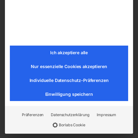
Werkzeugstahl, Edelstahl, Baustahl, Guss,
Buntmetall und Kunststoff
Hohe Zähigkeit und sehr gute
Wärmebeständigkeit
Hohe Bruchsicherheit durch verstärkten
Bohrerkern
Ich akzeptiere alle
Technische Daten
Nur essenzielle Cookies akzeptieren
Min. Arbeitsbereich: 1mm
Individuelle Datenschutz-Präferenzen
Max. Arbeitsbereich: 13mm
Einwilligung speichern
EAN:
9004853820304
Artikelnummer:
82030
Präferenzen
Datenschutzerklärung
Impressum
Kategorien:
Metallbearbeitung
,
Bohr- und
Fräszubehör
Borlabs Cookie