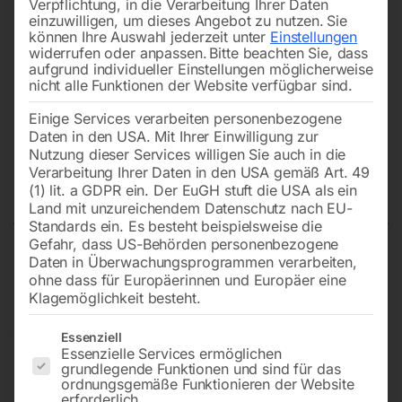
Verpflichtung, in die Verarbeitung Ihrer Daten
einzuwilligen, um dieses Angebot zu nutzen.
Sie
können Ihre Auswahl jederzeit unter
Einstellungen
widerrufen oder anpassen.
Bitte beachten Sie, dass
aufgrund individueller Einstellungen möglicherweise
nicht alle Funktionen der Website verfügbar sind.
Einige Services verarbeiten personenbezogene
Daten in den USA. Mit Ihrer Einwilligung zur
HSS Co5-Spiralbohrerkassette
Nutzung dieser Services willigen Sie auch in die
Verarbeitung Ihrer Daten in den USA gemäß Art. 49
DIN 338
(1) lit. a GDPR ein. Der EuGH stuft die USA als ein
Land mit unzureichendem Datenschutz nach EU-
Standards ein. Es besteht beispielsweise die
Gefahr, dass US-Behörden personenbezogene
Daten in Überwachungsprogrammen verarbeiten,
PREMIUM 25teilig, Ø 1-13mm – Titan
ohne dass für Europäerinnen und Europäer eine
Klagemöglichkeit besteht.
Es folgt eine Liste der Service-Gruppen, für die eine Einwilligun
€
198,00
Essenziell
Essenzielle Services ermöglichen
grundlegende Funktionen und sind für das
inkl. MwSt.
zzgl.
Versandkosten
ordnungsgemäße Funktionieren der Website
Lieferzeit:
ca. 2 - 3 Tage
erforderlich.