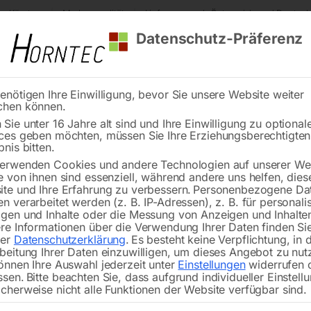
s Kärnten
Markenqualität
Lieferung nach Österreich und Deutsch
Datenschutz-Präferenz
enötigen Ihre Einwilligung, bevor Sie unsere Website weiter
chen können.
Reinigung
Schweißen
Stadtmobiliar
Stein
Sie unter 16 Jahre alt sind und Ihre Einwilligung zu optional
ces geben möchten, müssen Sie Ihre Erziehungsberechtigte
Wendeplatte
bnis bitten.
erwenden Cookies und andere Technologien auf unserer Web
🔍
e von ihnen sind essenziell, während andere uns helfen, dies
te und Ihre Erfahrung zu verbessern.
Personenbezogene Da
n verarbeitet werden (z. B. IP-Adressen), z. B. für personalis
gen und Inhalte oder die Messung von Anzeigen und Inhalte
re Informationen über die Verwendung Ihrer Daten finden Sie
rer
Datenschutzerklärung
.
Es besteht keine Verpflichtung, in 
beitung Ihrer Daten einzuwilligen, um dieses Angebot zu nut
önnen Ihre Auswahl jederzeit unter
Einstellungen
widerrufen 
ssen.
Bitte beachten Sie, dass aufgrund individueller Einstell
cherweise nicht alle Funktionen der Website verfügbar sind.
VBMT 160408 NN LT 1000