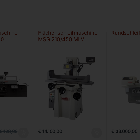
aschine
Flächenschleifmaschine
Rundschlei
00
MSG 210/450 MLV
€
14.100,00
€
33.000,00
8.108,00