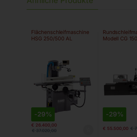
Ähnliche Produkte
Flächenschleifmaschine
Rundschleifm
HSG 250/500 AL
Modell CG 15
-
29%
-
29%
€
26.400,00
€
55.500,00
€
7
€
37.020,00