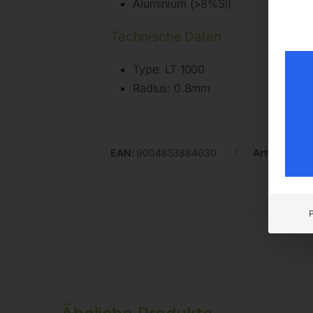
Aluminium (>8%Si)
Technische Daten
Type: LT 1000
Radius: 0.8mm
EAN:
9004853884030
Artikelnumm