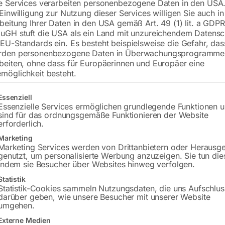
e Services verarbeiten personenbezogene Daten in den USA.
 Einwilligung zur Nutzung dieser Services willigen Sie auch in
beitung Ihrer Daten in den USA gemäß Art. 49 (1) lit. a GDPR
uGH stuft die USA als ein Land mit unzureichendem Datensc
€
19,20
EU-Standards ein. Es besteht beispielsweise die Gefahr, da
rden personenbezogene Daten in Überwachungsprogramme
inkl. MwSt.
zzgl.
Versandkosten
beiten, ohne dass für Europäerinnen und Europäer eine
Lieferzeit:
Versandbereit in KW 39/2026
möglichkeit besteht.
Versandkosten Standard (Österreich):
€
gt eine Liste der Service-Gruppen, für die eine Einwilligung erteilt w
Essenziell
Bitte beachten Sie: Die Versandkosten g
Essenzielle Services ermöglichen grundlegende Funktionen 
sind für das ordnungsgemäße Funktionieren der Website
erforderlich.
In den 
Marketing
Marketing Services werden von Drittanbietern oder Herausg
genutzt, um personalisierte Werbung anzuzeigen. Sie tun die
indem sie Besucher über Websites hinweg verfolgen.
Sie haben Frag
Statistik
Statistik-Cookies sammeln Nutzungsdaten, die uns Aufschlus
darüber geben, wie unsere Besucher mit unserer Website
Gerne hel
umgehen.
Externe Medien
Anfrageformular