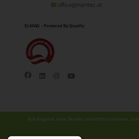
office@horntec.at
ELMAG - Powered By Quality
Alle Angaben ohne Gewähr, vorbehaltlich Irrtümer, Sch