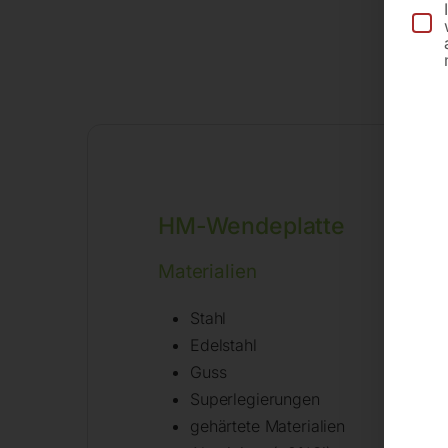
HM-Wendeplatte
Materialien
Stahl
Edelstahl
Guss
Superlegierungen
gehärtete Materialien