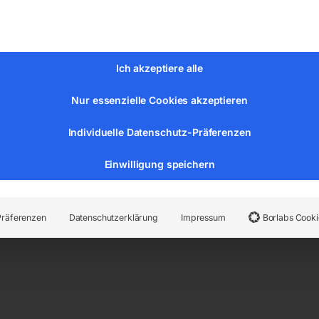
Ich akzeptiere alle
Nur essenzielle Cookies akzeptieren
Individuelle Datenschutz-Präferenzen
er:
88403
Kategorien:
Metallbearbeitung
,
Zerspanungswerk
Einwilligung speichern
Präferenzen
Datenschutzerklärung
Impressum
Borlabs Cooki