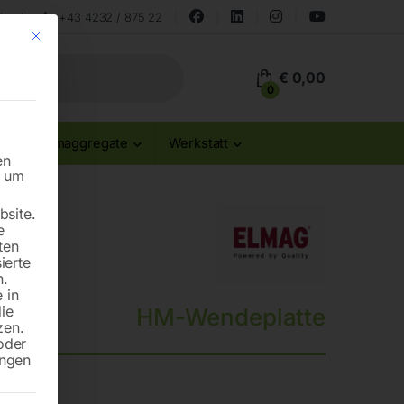
land
+43 4232 / 875 22
Mit diesem Button wird der Dialog geschlossen. Seine Funktionalität ist id
€
0,00
0
Stromaggregate
Werkstatt
en
n um
site.
e
ten
ierte
n.
 in
die
HM-Wendeplatte
zen.
oder
ungen