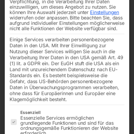
Verpflichtung, in die Verarbeitung Ihrer Daten
einzuwilligen, um dieses Angebot zu nutzen.
Sie
können Ihre Auswahl jederzeit unter
Einstellungen
widerrufen oder anpassen.
Bitte beachten Sie, dass
aufgrund individueller Einstellungen möglicherweise
nicht alle Funktionen der Website verfügbar sind.
Einige Services verarbeiten personenbezogene
Daten in den USA. Mit Ihrer Einwilligung zur
Nutzung dieser Services willigen Sie auch in die
Verarbeitung Ihrer Daten in den USA gemäß Art. 49
(1) lit. a GDPR ein. Der EuGH stuft die USA als ein
Land mit unzureichendem Datenschutz nach EU-
Standards ein. Es besteht beispielsweise die
Gefahr, dass US-Behörden personenbezogene
Daten in Überwachungsprogrammen verarbeiten,
HM-Halter beweglich für
ohne dass für Europäerinnen und Europäer eine
Klagemöglichkeit besteht.
Nicht vorrätig
Verfügbarkeit:
Es folgt eine Liste der Service-Gruppen, für die eine Einwilligun
Essenziell
Essenzielle Services ermöglichen
grundlegende Funktionen und sind für das
ordnungsgemäße Funktionieren der Website
BOMAR Bandsäge 320.280 ANCBOMAR Transverse
erforderlich.