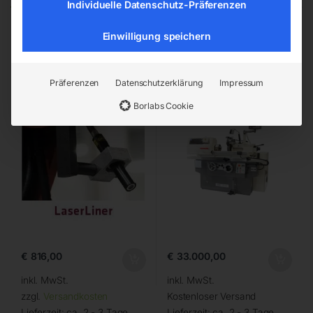
Individuelle Datenschutz-Präferenzen
Einwilligung speichern
LaserLiner –
Rundschleifmaschine
Lasermessleitlinie
Präferenzen
Datenschutzerklärung
Impressum
Borlabs Cookie
€
816,00
€
33.000,00
inkl. MwSt.
inkl. MwSt.
zzgl.
Versandkosten
Kostenloser Versand
Lieferzeit:
ca. 2 - 3 Tage
Lieferzeit:
ca. 2 - 3 Tage