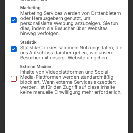
510.330 DGH
Marketing
Marketing Services werden von Drittanbietern
oder Herausgebern genutzt, um
personalisierte Werbung anzuzeigen. Sie tun
€
168,00
dies, indem sie Besucher über Websites
hinweg verfolgen.
inkl. MwSt.
zzgl.
Versandkosten
Statistik
Lieferzeit:
Auf Nachfrage
Statistik-Cookies sammeln Nutzungsdaten, die
uns Aufschluss darüber geben, wie unsere
Besucher mit unserer Website umgehen.
Versandkosten Standard (Österreich):
€
10,00
Externe Medien
Bitte beachten Sie: Die Versandkosten gelten für Österreich.
Inhalte von Videoplattformen und Social-
Andere Länder können abweichen.
Media-Plattformen werden standardmäßig
blockiert. Wenn externe Services akzeptiert
werden, ist für den Zugriff auf diese Inhalte
keine manuelle Einwilligung mehr erforderlich.
Produktsicherheit