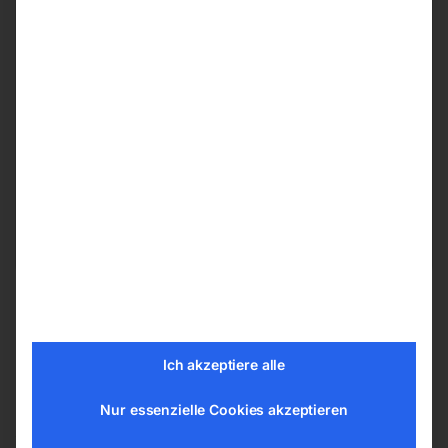
Produktsicherheit
Herstellerinformationen
ELMAG Entwicklungs und Handels GmbH
Hannesgrub Nord 19
4911 Ried/Tumeltsham
office@elmag.at
Österreich
Ich akzeptiere alle
Nur essenzielle Cookies akzeptieren
Ähnliche Produkte