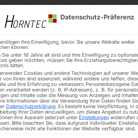
s Kärnten
Markenqualität
Lieferung nach Österreich und Deutsch
Datenschutz-Präferenz
enötigen Ihre Einwilligung, bevor Sie unsere Website weiter
chen können.
Reinigung
Schweißen
Stadtmobiliar
Stein
Sie unter 16 Jahre alt sind und Ihre Einwilligung zu optional
ces geben möchten, müssen Sie Ihre Erziehungsberechtigte
ser-Hochdruckreiniger HDR-H 60-14
bnis bitten.
erwenden Cookies und andere Technologien auf unserer Web
🔍
e von ihnen sind essenziell, während andere uns helfen, dies
te und Ihre Erfahrung zu verbessern.
Personenbezogene Da
Heißwasser-Hoc
n verarbeitet werden (z. B. IP-Adressen), z. B. für personalis
gen und Inhalte oder die Messung von Anzeigen und Inhalte
re Informationen über die Verwendung Ihrer Daten finden Sie
rer
Datenschutzerklärung
.
Es besteht keine Verpflichtung, in 
beitung Ihrer Daten einzuwilligen, um dieses Angebot zu nut
Hochwertiges Modell mit maximalem 
önnen Ihre Auswahl jederzeit unter
Einstellungen
widerrufen 
ssen.
Bitte beachten Sie, dass aufgrund individueller Einstell
von bis zu 110 °C
cherweise nicht alle Funktionen der Website verfügbar sind.