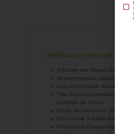
Be
Heißwasser-Hochdruckrei
Aufheizen des Wassers durch Dies
Wassertemperatur regulierbar zur 
Easy-Start Funktion: Anlaufentlas
Total-Stop-Pumpensteuerung: Star
Schließen der Pistole
Schutz des Motors vor Überlastung
Sehr robuste 3-Kolben-Axialpumpe
Praktische Aufbewahrungsfächer fü