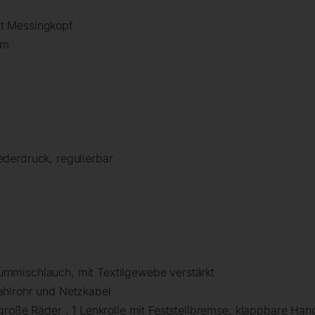
t Messingkopf
em
derdruck, regulierbar
l
mmischlauch, mit Textilgewebe verstärkt
ahlrohr und Netzkabel
große Räder , 1 Lenkrolle mit Feststellbremse, klappbare Han