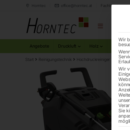
Horntec
office@horntec.at
Fachberatung au
Wir b
besu
Angebote
Druckluft
Holz
Metall
Wenn 
Servi
Start
Reinigungstechnik
Hochdruckreiniger
Heißwas
Erlau
Wir v
Einig
Websi
könne
Anzei
Weite
unse
Verar
Sie k
anpa
mögli