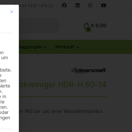
land
+43 4232 / 875 22
Mit diesem Button wird der Dialog geschlossen. Seine Funktionalität ist id
€
0,00
0
Stromaggregate
Werkstatt
en
n um
site.
e
ten
hdruckreiniger HDR-H 60-14
ierte
n.
 in
die
zen.
Druck von 180 bar und einer Wassertemperatur
oder
ungen