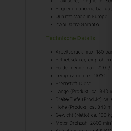
Praktische, integrierter Schlauch
Bequem manövrierbar über ergonom
Qualität Made in Europe
Zwei Jahre Garantie
Technische Details
Arbeitsdruck max. 180 bar
Betriebsdauer, empfohlen max. 8 
Fördermenge max. 720 l/h
Temperatur max. 110°C
Brennstoff Diesel
Länge (Produkt) ca. 940 mm
Breite/Tiefe (Produkt) ca. 620 mm
Höhe (Produkt) ca. 840 mm
Gewicht (Netto) ca. 100 kg
Motor Drehzahl 2800 min¯¹
Aufnahmeleistung 4,8 kW