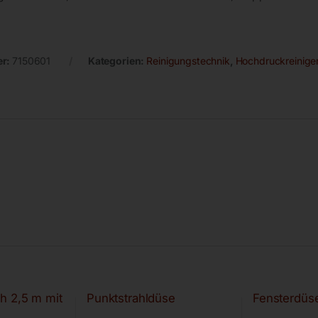
er:
7150601
Kategorien:
Reinigungstechnik
,
Hochdruckreinige
h 2,5 m mit
Punktstrahldüse
Fensterdüs