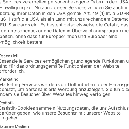
e Services verarbeiten personenbezogene Daten in den USA.
 Einwilligung zur Nutzung dieser Services willigen Sie auch in
€
2.910,00
beitung Ihrer Daten in den USA gemäß Art. 49 (1) lit. a GDPR
uGH stuft die USA als ein Land mit unzureichendem Datensc
inkl. MwSt.
zzgl.
Versandkosten
EU-Standards ein. Es besteht beispielsweise die Gefahr, da
Lieferzeit:
ca. 5 - 10 Werktage
rden personenbezogene Daten in Überwachungsprogramme
beiten, ohne dass für Europäerinnen und Europäer eine
Versandkosten Standard (Österreich):
€
möglichkeit besteht.
Bitte beachten Sie: Die Versandkosten g
gt eine Liste der Service-Gruppen, für die eine Einwilligung erteilt w
Essenziell
Essenzielle Services ermöglichen grundlegende Funktionen 
In den 
sind für das ordnungsgemäße Funktionieren der Website
erforderlich.
Marketing
Marketing Services werden von Drittanbietern oder Herausg
genutzt, um personalisierte Werbung anzuzeigen. Sie tun die
Sie haben Frag
indem sie Besucher über Websites hinweg verfolgen.
Gerne hel
Statistik
Statistik-Cookies sammeln Nutzungsdaten, die uns Aufschlus
darüber geben, wie unsere Besucher mit unserer Website
Anfrageformular
umgehen.
Externe Medien