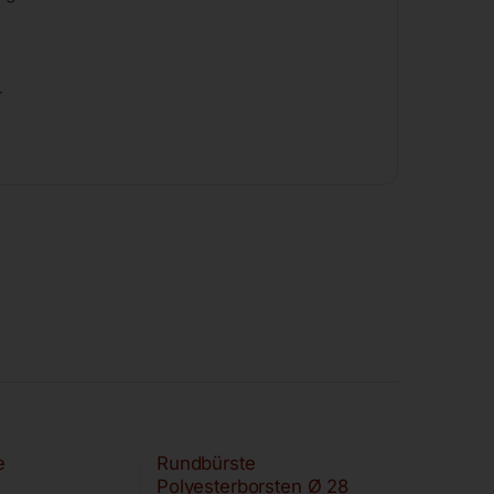
r
e
Rundbürste
Polyesterborsten Ø 28