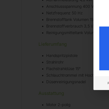
Anschlussspannung 400 V
Netzfrequenz 50 Hz
Brennstofftank Volumen 15 l
Brennstoffverbrauch 3,5 l/h
Reinigungsmitteltank Volumen 3,5 l
Lieferumfang
Handspritzpistole
Strahlrohr
Flachstrahldüse 15°
Schlauchtrommel mit Hochdrucksc
Düsenreinigungsnadel
Ausstattung
Motor 2-polig