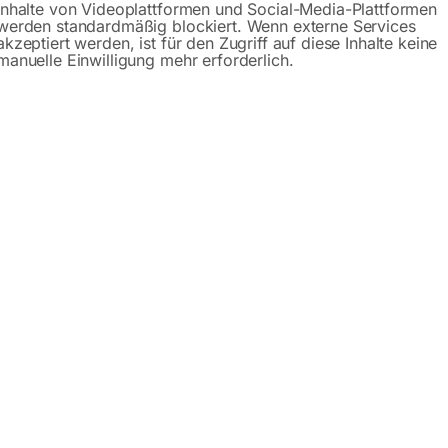
Inhalte von Videoplattformen und Social-Media-Plattformen
werden standardmäßig blockiert. Wenn externe Services
akzeptiert werden, ist für den Zugriff auf diese Inhalte keine
schreibung
Produktsicherheit
Betriebsanlei
manuelle Einwilligung mehr erforderlich.
niger HDR-H 60-14
elverbrennung
Anpassung an die jeweilige Reinigungsaufgabe
tung durch Druckverminderung beim Start der Pumpe
t und Stopp des Pumpenmotors ohne Verzögerung über einen
 durch Motorschutzschalter
 mit Messingkopf
r Handspritzpistole, Strahlrohr und Zubehör