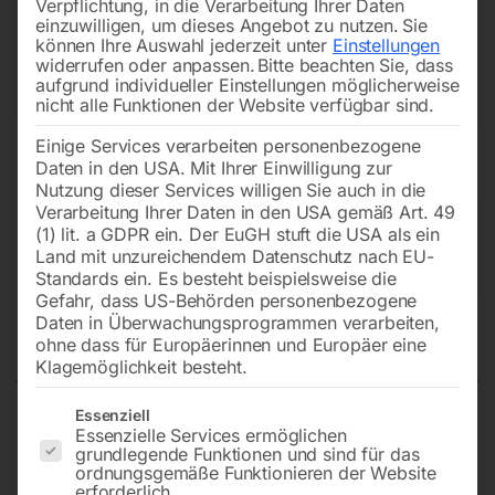
Verpflichtung, in die Verarbeitung Ihrer Daten
einzuwilligen, um dieses Angebot zu nutzen.
Sie
können Ihre Auswahl jederzeit unter
Einstellungen
widerrufen oder anpassen.
Bitte beachten Sie, dass
aufgrund individueller Einstellungen möglicherweise
nicht alle Funktionen der Website verfügbar sind.
Einige Services verarbeiten personenbezogene
Daten in den USA. Mit Ihrer Einwilligung zur
Nutzung dieser Services willigen Sie auch in die
Verarbeitung Ihrer Daten in den USA gemäß Art. 49
(1) lit. a GDPR ein. Der EuGH stuft die USA als ein
Land mit unzureichendem Datenschutz nach EU-
Standards ein. Es besteht beispielsweise die
Gefahr, dass US-Behörden personenbezogene
Daten in Überwachungsprogrammen verarbeiten,
Hebel zu Gehrungverstellung
ohne dass für Europäerinnen und Europäer eine
Klagemöglichkeit besteht.
Es folgt eine Liste der Service-Gruppen, für die eine Einwilligun
Essenziell
Essenzielle Services ermöglichen
zu Easycut 275.230 DG
grundlegende Funktionen und sind für das
ordnungsgemäße Funktionieren der Website
erforderlich.