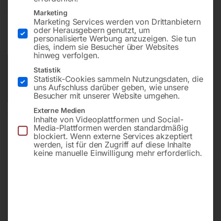
€
108,00
Marketing
Marketing Services werden von Drittanbietern
oder Herausgebern genutzt, um
inkl. MwSt.
zzgl.
Versandkosten
personalisierte Werbung anzuzeigen. Sie tun
Lieferzeit:
ca. 2 - 3 Tage
dies, indem sie Besucher über Websites
hinweg verfolgen.
Versandkosten Standard (Österreich):
€
10,00
Statistik
Statistik-Cookies sammeln Nutzungsdaten, die
Bitte beachten Sie: Die Versandkosten gelten für Österreich.
uns Aufschluss darüber geben, wie unsere
Andere Länder können abweichen.
Besucher mit unserer Website umgehen.
Externe Medien
In den Warenkorb
Inhalte von Videoplattformen und Social-
Media-Plattformen werden standardmäßig
blockiert. Wenn externe Services akzeptiert
werden, ist für den Zugriff auf diese Inhalte
keine manuelle Einwilligung mehr erforderlich.
Sie haben Fragen zu diesem
Artikel?
Gerne helfen wir Ihnen weiter.
Anfrageformular