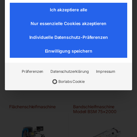
office@elmag.at
Ich akzeptiere alle
Österreich
Nur essenzielle Cookies akzeptieren
Individuelle Datenschutz-Präferenzen
Einwilligung speichern
Präferenzen
Datenschutzerklärung
Impressum
Ähnliche Produkte
Borlabs Cookie
Flächenschleifmaschine
Bandschleifmaschine
Modell BSM 75×2000