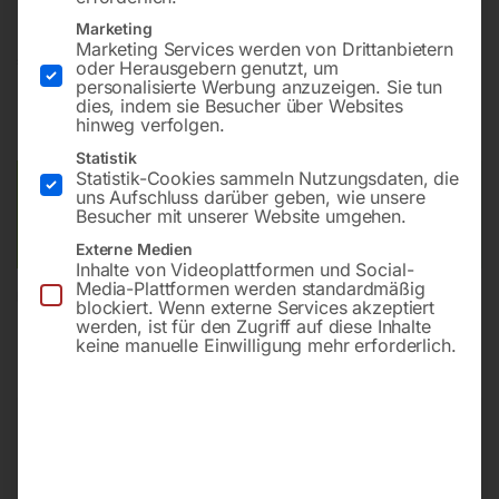
Marketing
Marketing Services werden von Drittanbietern
€
528,00
oder Herausgebern genutzt, um
personalisierte Werbung anzuzeigen. Sie tun
dies, indem sie Besucher über Websites
inkl. MwSt.
zzgl.
Versandkosten
hinweg verfolgen.
Lieferzeit:
ca. 2 - 3 Tage
Statistik
Statistik-Cookies sammeln Nutzungsdaten, die
Versandkosten Standard (Österreich):
€
40,00
uns Aufschluss darüber geben, wie unsere
Besucher mit unserer Website umgehen.
Bitte beachten Sie: Die Versandkosten gelten für Österreich.
Andere Länder können abweichen.
Externe Medien
Inhalte von Videoplattformen und Social-
Media-Plattformen werden standardmäßig
In den Warenkorb
blockiert. Wenn externe Services akzeptiert
werden, ist für den Zugriff auf diese Inhalte
keine manuelle Einwilligung mehr erforderlich.
Sie haben Fragen zu diesem
Artikel?
Gerne helfen wir Ihnen weiter.