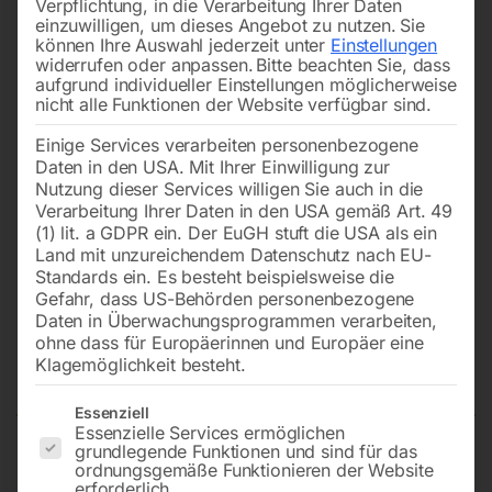
Verpflichtung, in die Verarbeitung Ihrer Daten
einzuwilligen, um dieses Angebot zu nutzen.
Sie
können Ihre Auswahl jederzeit unter
Einstellungen
widerrufen oder anpassen.
Bitte beachten Sie, dass
aufgrund individueller Einstellungen möglicherweise
nicht alle Funktionen der Website verfügbar sind.
Einige Services verarbeiten personenbezogene
Daten in den USA. Mit Ihrer Einwilligung zur
Nutzung dieser Services willigen Sie auch in die
Verarbeitung Ihrer Daten in den USA gemäß Art. 49
(1) lit. a GDPR ein. Der EuGH stuft die USA als ein
Land mit unzureichendem Datenschutz nach EU-
Standards ein. Es besteht beispielsweise die
Gefahr, dass US-Behörden personenbezogene
Daten in Überwachungsprogrammen verarbeiten,
Hauptfilter H14 zu AirCO2NTROL
ohne dass für Europäerinnen und Europäer eine
57640 & 57641
Klagemöglichkeit besteht.
Es folgt eine Liste der Service-Gruppen, für die eine Einwilligun
Essenziell
Essenzielle Services ermöglichen
grundlegende Funktionen und sind für das
DIN EN ISO 1822 geprüft – Auslaufartikel!
ordnungsgemäße Funktionieren der Website
erforderlich.