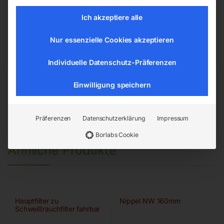
Hannesgrub Nord 19
Ich akzeptiere alle
4911 Ried/Tumeltsham
office@elmag.at
Nur essenzielle Cookies akzeptieren
Österreich
Individuelle Datenschutz-Präferenzen
Einwilligung speichern
Präferenzen
Datenschutzerklärung
Impressum
Borlabs Cookie
Ähnliche Produkte
Hauptfilter zu
Nippel NW 160mm
Schweißrauchfilter fahrbar