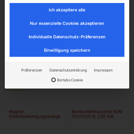
4911 Ried/Tumeltsham
Ich akzeptiere alle
office@elmag.at
Österreich
Nur essenzielle Cookies akzeptieren
Individuelle Datenschutz-Präferenzen
Einwilligung speichern
Präferenzen
Datenschutzerklärung
Impressum
Ähnliche Produkte
Borlabs Cookie
Magnet.
Bandschleifmaschine BSM
Kühlmittelreinigungsanlage
100×1220 N, 230 Volt