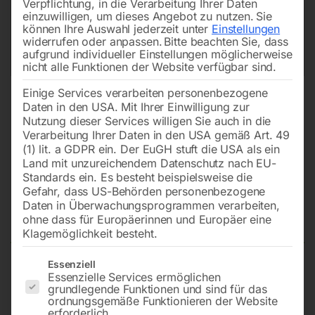
Verpflichtung, in die Verarbeitung Ihrer Daten
einzuwilligen, um dieses Angebot zu nutzen.
Sie
können Ihre Auswahl jederzeit unter
Einstellungen
widerrufen oder anpassen.
Bitte beachten Sie, dass
aufgrund individueller Einstellungen möglicherweise
nicht alle Funktionen der Website verfügbar sind.
Einige Services verarbeiten personenbezogene
Daten in den USA. Mit Ihrer Einwilligung zur
Nutzung dieser Services willigen Sie auch in die
Verarbeitung Ihrer Daten in den USA gemäß Art. 49
(1) lit. a GDPR ein. Der EuGH stuft die USA als ein
Land mit unzureichendem Datenschutz nach EU-
Standards ein. Es besteht beispielsweise die
Gefahr, dass US-Behörden personenbezogene
Daten in Überwachungsprogrammen verarbeiten,
Hartmetall Sägebandführungs-
ohne dass für Europäerinnen und Europäer eine
Klagemöglichkeit besteht.
Es folgt eine Liste der Service-Gruppen, für die eine Einwilligun
Essenziell
Essenzielle Services ermöglichen
plättchen für MACC-Bandsägen(Modell 250-380 u.
grundlegende Funktionen und sind für das
CNC 19x30mm) sowie BAUER 230DG
ordnungsgemäße Funktionieren der Website
erforderlich.