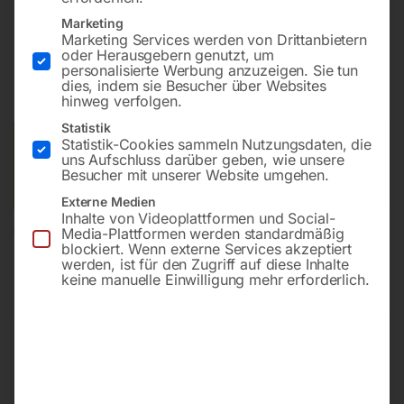
Marketing
Marketing Services werden von Drittanbietern
€
66,00
oder Herausgebern genutzt, um
personalisierte Werbung anzuzeigen. Sie tun
inkl. MwSt.
zzgl.
Versandkosten
dies, indem sie Besucher über Websites
Lieferzeit:
ca. 2 - 3 Tage
hinweg verfolgen.
Statistik
Statistik-Cookies sammeln Nutzungsdaten, die
Versandkosten Standard (Österreich):
€
10,00
uns Aufschluss darüber geben, wie unsere
Bitte beachten Sie: Die Versandkosten gelten für Österreich.
Besucher mit unserer Website umgehen.
Andere Länder können abweichen.
Externe Medien
Inhalte von Videoplattformen und Social-
Media-Plattformen werden standardmäßig
In den Warenkorb
blockiert. Wenn externe Services akzeptiert
werden, ist für den Zugriff auf diese Inhalte
keine manuelle Einwilligung mehr erforderlich.
Sie haben Fragen zu diesem
Artikel?
Gerne helfen wir Ihnen weiter.
Anfrageformular