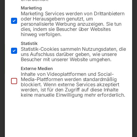
Marketing
Marketing Services werden von Drittanbietern
€
132,00
oder Herausgebern genutzt, um
personalisierte Werbung anzuzeigen. Sie tun
dies, indem sie Besucher über Websites
inkl. MwSt.
zzgl.
Versandkosten
hinweg verfolgen.
Lieferzeit:
ca. 2 - 3 Tage
Statistik
Statistik-Cookies sammeln Nutzungsdaten, die
Versandkosten Standard (Österreich):
€
10,00
uns Aufschluss darüber geben, wie unsere
Besucher mit unserer Website umgehen.
Bitte beachten Sie: Die Versandkosten gelten für Österreich.
Andere Länder können abweichen.
Externe Medien
Inhalte von Videoplattformen und Social-
Media-Plattformen werden standardmäßig
In den Warenkorb
blockiert. Wenn externe Services akzeptiert
werden, ist für den Zugriff auf diese Inhalte
keine manuelle Einwilligung mehr erforderlich.
Sie haben Fragen zu diesem
Artikel?
Gerne helfen wir Ihnen weiter.