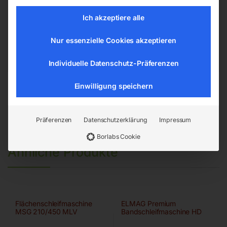
Hannesgrub Nord 19
Ich akzeptiere alle
4911 Ried/Tumeltsham
office@elmag.at
Nur essenzielle Cookies akzeptieren
Österreich
Individuelle Datenschutz-Präferenzen
Einwilligung speichern
Präferenzen
Datenschutzerklärung
Impressum
Borlabs Cookie
Ähnliche Produkte
Flächenschleifmaschine
ELMAG Premium
MSG 210/450 MLV
Bandschleifmaschine HD
150×2000 A/HD-B