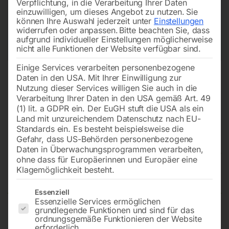
Verpflichtung, in die Verarbeitung Ihrer Daten
einzuwilligen, um dieses Angebot zu nutzen.
Sie
können Ihre Auswahl jederzeit unter
Einstellungen
widerrufen oder anpassen.
Bitte beachten Sie, dass
aufgrund individueller Einstellungen möglicherweise
nicht alle Funktionen der Website verfügbar sind.
Einige Services verarbeiten personenbezogene
Daten in den USA. Mit Ihrer Einwilligung zur
Nutzung dieser Services willigen Sie auch in die
Verarbeitung Ihrer Daten in den USA gemäß Art. 49
(1) lit. a GDPR ein. Der EuGH stuft die USA als ein
Land mit unzureichendem Datenschutz nach EU-
Standards ein. Es besteht beispielsweise die
Gefahr, dass US-Behörden personenbezogene
Daten in Überwachungsprogrammen verarbeiten,
Handrad kompl. für
ohne dass für Europäerinnen und Europäer eine
Quervorschub
Klagemöglichkeit besteht.
Es folgt eine Liste der Service-Gruppen, für die eine Einwilligun
Essenziell
Essenzielle Services ermöglichen
grundlegende Funktionen und sind für das
zu MFB 45 TGV/GLH
ordnungsgemäße Funktionieren der Website
erforderlich.