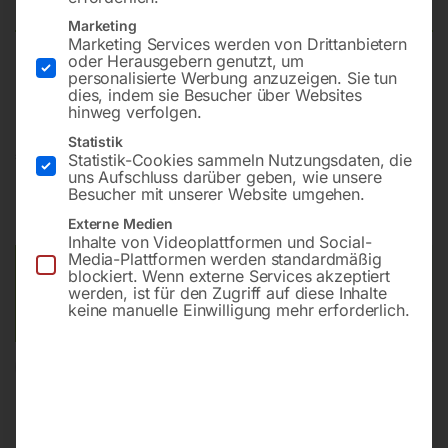
Marketing
Marketing Services werden von Drittanbietern
oder Herausgebern genutzt, um
personalisierte Werbung anzuzeigen. Sie tun
Kompaktes netzbetriebenes Modell mit Zylinderbürste
dies, indem sie Besucher über Websites
hinweg verfolgen.
Statistik
€
2.430,00
Statistik-Cookies sammeln Nutzungsdaten, die
uns Aufschluss darüber geben, wie unsere
Besucher mit unserer Website umgehen.
inkl. MwSt.
zzgl.
Versandkosten
Lieferzeit:
ca. 5 - 10 Werktage
Externe Medien
Inhalte von Videoplattformen und Social-
Media-Plattformen werden standardmäßig
Versandkosten Standard (Österreich):
€
40,00
blockiert. Wenn externe Services akzeptiert
werden, ist für den Zugriff auf diese Inhalte
Bitte beachten Sie: Die Versandkosten gelten für Österreich.
keine manuelle Einwilligung mehr erforderlich.
Andere Länder können abweichen.
In den Warenkorb