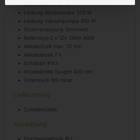
Netzfrequenz 50 Hz
Leistung Bürstenmotor 370 W
Leistung Vakuumpumpe 450 W
Stromversorgung Stromnetz
Batterietyp 2 x 12V 29Ah AGM
Akkulaufzeit max. 70 min
Akkuladezeit 7 h
Schutzart IPX3
Arbeitsbreite Saugen 430 mm
Unterdruck 100 mbar
Lieferumfang
Zylinderbürste
Ausstattung
Frischwassertank 16 l