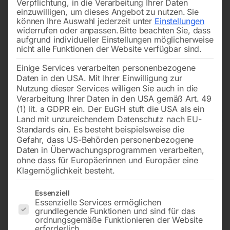
Verpflichtung, in die Verarbeitung Ihrer Daten
einzuwilligen, um dieses Angebot zu nutzen.
Sie
können Ihre Auswahl jederzeit unter
Einstellungen
widerrufen oder anpassen.
Bitte beachten Sie, dass
aufgrund individueller Einstellungen möglicherweise
nicht alle Funktionen der Website verfügbar sind.
Einige Services verarbeiten personenbezogene
Daten in den USA. Mit Ihrer Einwilligung zur
Nutzung dieser Services willigen Sie auch in die
Verarbeitung Ihrer Daten in den USA gemäß Art. 49
(1) lit. a GDPR ein. Der EuGH stuft die USA als ein
Land mit unzureichendem Datenschutz nach EU-
Standards ein. Es besteht beispielsweise die
Gefahr, dass US-Behörden personenbezogene
Daten in Überwachungsprogrammen verarbeiten,
ohne dass für Europäerinnen und Europäer eine
Klagemöglichkeit besteht.
Handgeführte
Es folgt eine Liste der Service-Gruppen, für die eine Einwilligun
Essenziell
Essenzielle Services ermöglichen
Scheuersaugmaschine SSM 351
grundlegende Funktionen und sind für das
ordnungsgemäße Funktionieren der Website
CY C
erforderlich.