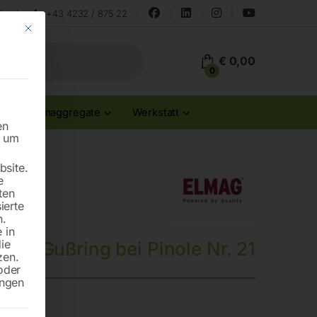
land
+43 4232 / 875 22
Mit diesem Button wird der Dialog geschlossen. Seine Funktionalität ist id
€
0,00
0
Stromaggregate
Werkstatt
en
n um
site.
e
ten
ierte
n.
 in
die
Gußring bei Pinole Nr. 21
zen.
oder
ungen