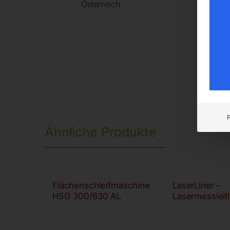
Österreich
Ähnliche Produkte
Flächenschleifmaschine
LaserLiner –
HSG 300/630 AL
Lasermessleitl