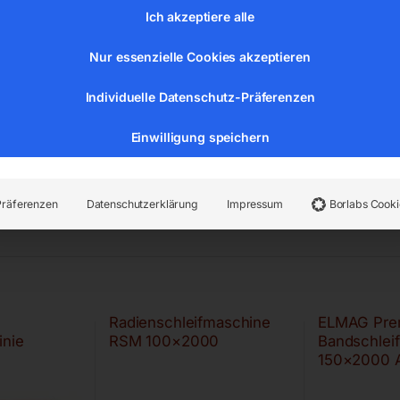
Ich akzeptiere alle
Nur essenzielle Cookies akzeptieren
Individuelle Datenschutz-Präferenzen
Einwilligung speichern
Präferenzen
Datenschutzerklärung
Impressum
Borlabs Cooki
Radienschleifmaschine
ELMAG Pre
inie
RSM 100×2000
Bandschlei
150×2000 