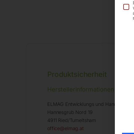
Produktsicherheit
Herstellerinformationen
ELMAG Entwicklungs und Handels Gm
Hannesgrub Nord 19
4911 Ried/Tumeltsham
office@elmag.at