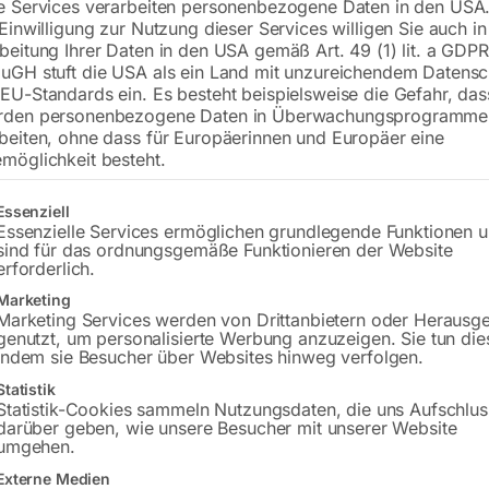
e Services verarbeiten personenbezogene Daten in den USA.
 Einwilligung zur Nutzung dieser Services willigen Sie auch in
beitung Ihrer Daten in den USA gemäß Art. 49 (1) lit. a GDPR
uGH stuft die USA als ein Land mit unzureichendem Datensc
€
234,00
EU-Standards ein. Es besteht beispielsweise die Gefahr, da
rden personenbezogene Daten in Überwachungsprogramme
inkl. MwSt.
zzgl.
Versandkosten
beiten, ohne dass für Europäerinnen und Europäer eine
Lieferzeit:
ca. 2 - 3 Tage
möglichkeit besteht.
Versandkosten Standard (Österreich):
€
gt eine Liste der Service-Gruppen, für die eine Einwilligung erteilt w
Essenziell
Bitte beachten Sie: Die Versandkosten g
Essenzielle Services ermöglichen grundlegende Funktionen 
sind für das ordnungsgemäße Funktionieren der Website
erforderlich.
In den 
Marketing
Marketing Services werden von Drittanbietern oder Herausg
genutzt, um personalisierte Werbung anzuzeigen. Sie tun die
indem sie Besucher über Websites hinweg verfolgen.
Sie haben Frag
Statistik
Statistik-Cookies sammeln Nutzungsdaten, die uns Aufschlus
darüber geben, wie unsere Besucher mit unserer Website
Gerne hel
umgehen.
Externe Medien
Anfrageformular