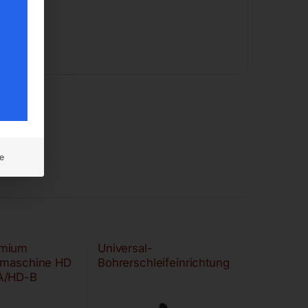
e
mium
Universal-
fmaschine HD
Bohrerschleifeinrichtung
A/HD-B