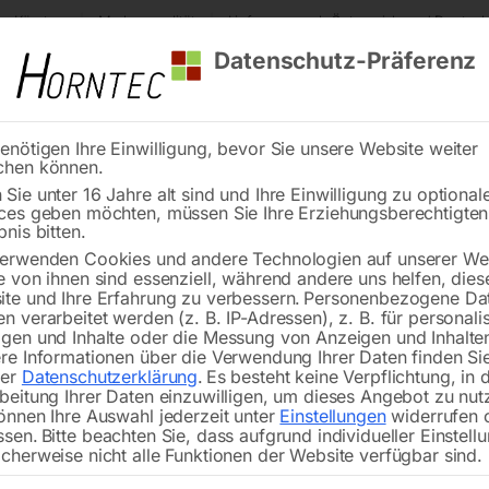
s Kärnten
Markenqualität
Lieferung nach Österreich und Deutsch
Datenschutz-Präferenz
enötigen Ihre Einwilligung, bevor Sie unsere Website weiter
chen können.
Reinigung
Schweißen
Stadtmobiliar
Stein
Sie unter 16 Jahre alt sind und Ihre Einwilligung zu optional
ces geben möchten, müssen Sie Ihre Erziehungsberechtigte
ußring bei Pinole Nr. 21
bnis bitten.
erwenden Cookies und andere Technologien auf unserer Web
🔍
e von ihnen sind essenziell, während andere uns helfen, dies
te und Ihre Erfahrung zu verbessern.
Personenbezogene Da
n verarbeitet werden (z. B. IP-Adressen), z. B. für personalis
gen und Inhalte oder die Messung von Anzeigen und Inhalte
re Informationen über die Verwendung Ihrer Daten finden Sie
rer
Datenschutzerklärung
.
Es besteht keine Verpflichtung, in 
beitung Ihrer Daten einzuwilligen, um dieses Angebot zu nut
önnen Ihre Auswahl jederzeit unter
Einstellungen
widerrufen 
ssen.
Bitte beachten Sie, dass aufgrund individueller Einstell
cherweise nicht alle Funktionen der Website verfügbar sind.
zu STRANDS S28 / 35