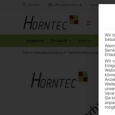
Horntec
office@horntec.at
Fachberatung au
Wir b
besu
Angebote
Druckluft
Holz
Metall
Wenn 
Servi
Start
Metallbearbeitung
Getriebe-Bohrmaschinen
G
Erlau
Wir v
Einig
Websi
könne
Anzei
Weite
unse
Verar
Sie k
anpa
mögli