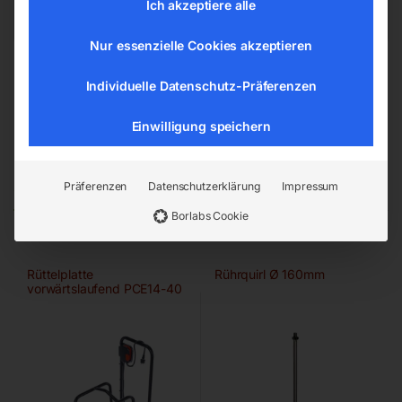
Ich akzeptiere alle
Nur essenzielle Cookies akzeptieren
Individuelle Datenschutz-Präferenzen
Einwilligung speichern
Ähnliche Produkte
Präferenzen
Datenschutzerklärung
Impressum
Borlabs Cookie
Rüttelplatte
Rührquirl Ø 160mm
vorwärtslaufend PCE14-40