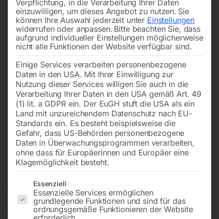
Verpflichtung, in die Verarbeitung Ihrer Daten
einzuwilligen, um dieses Angebot zu nutzen.
Sie
können Ihre Auswahl jederzeit unter
Einstellungen
widerrufen oder anpassen.
Bitte beachten Sie, dass
aufgrund individueller Einstellungen möglicherweise
nicht alle Funktionen der Website verfügbar sind.
Einige Services verarbeiten personenbezogene
Daten in den USA. Mit Ihrer Einwilligung zur
Nutzung dieser Services willigen Sie auch in die
Verarbeitung Ihrer Daten in den USA gemäß Art. 49
(1) lit. a GDPR ein. Der EuGH stuft die USA als ein
Land mit unzureichendem Datenschutz nach EU-
Standards ein. Es besteht beispielsweise die
Gefahr, dass US-Behörden personenbezogene
Daten in Überwachungsprogrammen verarbeiten,
Glättteller für Modell FG(B)
ohne dass für Europäerinnen und Europäer eine
(E)-62(L+E)
Klagemöglichkeit besteht.
Es folgt eine Liste der Service-Gruppen, für die eine Einwilligun
Essenziell
Essenzielle Services ermöglichen
grundlegende Funktionen und sind für das
€
198,00
ordnungsgemäße Funktionieren der Website
erforderlich.