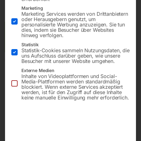
inkl. MwSt.
zzgl.
Versandkosten
Marketing
Marketing Services werden von Drittanbietern
Lieferzeit:
Versandbereit in KW 42/2026
oder Herausgebern genutzt, um
personalisierte Werbung anzuzeigen. Sie tun
dies, indem sie Besucher über Websites
Versandkosten Standard (Österreich):
€
10,00
hinweg verfolgen.
Bitte beachten Sie: Die Versandkosten gelten für Österreich.
Andere Länder können abweichen.
Statistik
Statistik-Cookies sammeln Nutzungsdaten, die
uns Aufschluss darüber geben, wie unsere
In den Warenkorb
Besucher mit unserer Website umgehen.
Externe Medien
Inhalte von Videoplattformen und Social-
Media-Plattformen werden standardmäßig
blockiert. Wenn externe Services akzeptiert
Sie haben Fragen zu diesem
werden, ist für den Zugriff auf diese Inhalte
keine manuelle Einwilligung mehr erforderlich.
Artikel?
Gerne helfen wir Ihnen weiter.
Anfrageformular
office@horntec.at