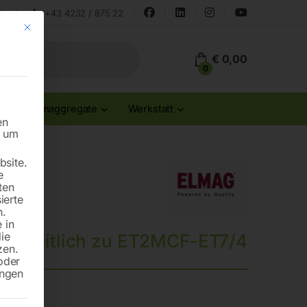
land
+43 4232 / 875 22
Mit diesem Button wird der Dialog geschlossen. Seine Funktionalität ist id
€
0,00
0
Stromaggregate
Werkstatt
en
n um
site.
e
ten
ierte
n.
 in
die
P 23 seitlich zu ET2MCF-ET7/4
zen.
oder
ungen