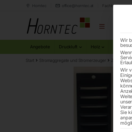
Horntec
office@horntec.at
Fachberatung au
Wir b
besu
Angebote
Druckluft
Holz
Metall
Wenn 
Servi
Start
Stromaggregate und Stromerzeuger
Zubehör fü
Erlau
Wir v
Einig
Websi
könne
Anzei
Weite
unse
Verar
Sie k
anpa
mögli