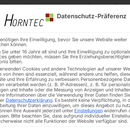
s Kärnten
Markenqualität
Lieferung nach Österreich und Deutsch
Datenschutz-Präferenz
enötigen Ihre Einwilligung, bevor Sie unsere Website weiter
chen können.
Reinigung
Schweißen
Stadtmobiliar
Stein
Sie unter 16 Jahre alt sind und Ihre Einwilligung zu optional
ces geben möchten, müssen Sie Ihre Erziehungsberechtigte
r Stromaggregate
Gitter IP 23 seitlich zu ET2MCF-ET7/4
bnis bitten.
erwenden Cookies und andere Technologien auf unserer Web
🔍
e von ihnen sind essenziell, während andere uns helfen, dies
te und Ihre Erfahrung zu verbessern.
Personenbezogene Da
n verarbeitet werden (z. B. IP-Adressen), z. B. für personalis
gen und Inhalte oder die Messung von Anzeigen und Inhalte
re Informationen über die Verwendung Ihrer Daten finden Sie
rer
Datenschutzerklärung
.
Es besteht keine Verpflichtung, in 
Gitter I
beitung Ihrer Daten einzuwilligen, um dieses Angebot zu nut
önnen Ihre Auswahl jederzeit unter
Einstellungen
widerrufen 
ssen.
Bitte beachten Sie, dass aufgrund individueller Einstell
cherweise nicht alle Funktionen der Website verfügbar sind.
für SEB 6500 WD / SED 7000 WD