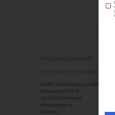
Produktsicherheit
Herstellerinformationen
ELMAG Entwicklungs und Handels Gm
Hannesgrub Nord 19
4911 Ried/Tumeltsham
office@elmag.at
Österreich