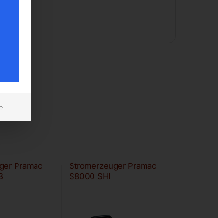
e
ger Pramac
Stromerzeuger Pramac
B
S8000 SHI