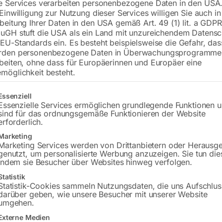
e Services verarbeiten personenbezogene Daten in den USA.
 Einwilligung zur Nutzung dieser Services willigen Sie auch in
beitung Ihrer Daten in den USA gemäß Art. 49 (1) lit. a GDPR
uGH stuft die USA als ein Land mit unzureichendem Datensc
€
36,00
EU-Standards ein. Es besteht beispielsweise die Gefahr, da
rden personenbezogene Daten in Überwachungsprogramme
inkl. MwSt.
zzgl.
Versandkosten
beiten, ohne dass für Europäerinnen und Europäer eine
Lieferzeit:
ca. 2 - 3 Tage
möglichkeit besteht.
Versandkosten Standard (Österreich):
€
gt eine Liste der Service-Gruppen, für die eine Einwilligung erteilt w
Essenziell
Bitte beachten Sie: Die Versandkosten g
Essenzielle Services ermöglichen grundlegende Funktionen 
sind für das ordnungsgemäße Funktionieren der Website
erforderlich.
In den 
Marketing
Marketing Services werden von Drittanbietern oder Herausg
genutzt, um personalisierte Werbung anzuzeigen. Sie tun die
indem sie Besucher über Websites hinweg verfolgen.
Sie haben Frag
Statistik
Statistik-Cookies sammeln Nutzungsdaten, die uns Aufschlus
darüber geben, wie unsere Besucher mit unserer Website
Gerne hel
umgehen.
Externe Medien
Anfrageformular