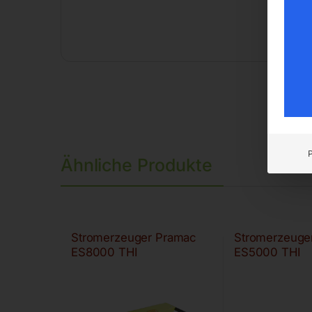
Ähnliche Produkte
Stromerzeuger Pramac
Stromerzeuge
ES8000 THI
ES5000 THI