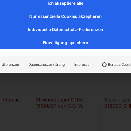
Ich akzeptiere alle
Nur essenzielle Cookies akzeptieren
Individuelle Datenschutz-Präferenzen
Einwilligung speichern
Präferenzen
Datenschutzerklärung
Impressum
Borlabs Cooki
r Pramac
Stromerzeuger DUAL
Stromerzeu
15000SP von C.G.M.
S12000 SH