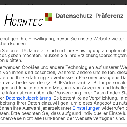
s Kärnten
Markenqualität
Lieferung nach Österreich und Deutsch
Datenschutz-Präferenz
enötigen Ihre Einwilligung, bevor Sie unsere Website weiter
chen können.
Reinigung
Schweißen
Stadtmobiliar
Stein
Sie unter 16 Jahre alt sind und Ihre Einwilligung zu optional
ces geben möchten, müssen Sie Ihre Erziehungsberechtigte
Gewindestange
bnis bitten.
erwenden Cookies und andere Technologien auf unserer Web
🔍
e von ihnen sind essenziell, während andere uns helfen, dies
te und Ihre Erfahrung zu verbessern.
Personenbezogene Da
n verarbeitet werden (z. B. IP-Adressen), z. B. für personalis
gen und Inhalte oder die Messung von Anzeigen und Inhalte
re Informationen über die Verwendung Ihrer Daten finden Sie
rer
Datenschutzerklärung
.
Es besteht keine Verpflichtung, in 
beitung Ihrer Daten einzuwilligen, um dieses Angebot zu nut
önnen Ihre Auswahl jederzeit unter
Einstellungen
widerrufen 
ssen.
Bitte beachten Sie, dass aufgrund individueller Einstell
Nicht vorrätig
Verfügbarkeit:
cherweise nicht alle Funktionen der Website verfügbar sind.