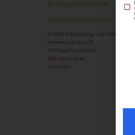
Produktsicherheit
Herstellerinformationen
ELMAG Entwicklungs und Handels Gm
Hannesgrub Nord 19
4911 Ried/Tumeltsham
office@elmag.at
Österreich