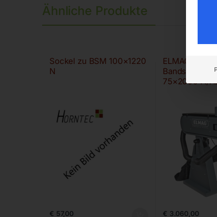
Ähnliche Produkte
Sockel zu BSM 100×1220
ELMAG Premi
N
Bandschleifm
75×2000 A/H
€
57,00
€
3.060,00