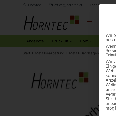
Horntec
office@horntec.at
Fachberatung au
Wir b
besu
Angebote
Druckluft
Holz
Metall
Wenn 
Servi
Start
Metallbearbeitung
Metall-Bandsägemaschinen
Erlau
Wir v
Einig
Websi
könne
Anzei
Weite
unse
Verar
Sie k
anpa
mögli