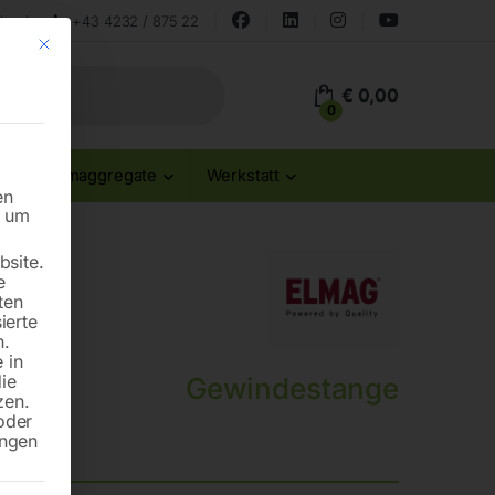
land
+43 4232 / 875 22
Mit diesem Button wird der Dialog geschlossen. Seine Funktionalität ist id
€
0,00
0
Stromaggregate
Werkstatt
en
n um
site.
e
ten
ierte
n.
 in
die
Gewindestange
zen.
oder
ungen