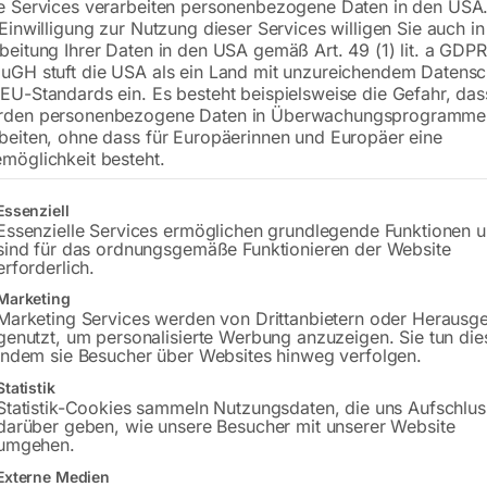
e Services verarbeiten personenbezogene Daten in den USA.
 Einwilligung zur Nutzung dieser Services willigen Sie auch in
zu BOMAR STG 220 G
beitung Ihrer Daten in den USA gemäß Art. 49 (1) lit. a GDPR
uGH stuft die USA als ein Land mit unzureichendem Datensc
EU-Standards ein. Es besteht beispielsweise die Gefahr, da
rden personenbezogene Daten in Überwachungsprogramme
€
19,20
beiten, ohne dass für Europäerinnen und Europäer eine
möglichkeit besteht.
inkl. MwSt.
zzgl.
Versandkosten
Lieferzeit:
Auf Nachfrage
gt eine Liste der Service-Gruppen, für die eine Einwilligung erteilt w
Essenziell
Essenzielle Services ermöglichen grundlegende Funktionen 
sind für das ordnungsgemäße Funktionieren der Website
Versandkosten Standard (Österreich):
€
erforderlich.
Bitte beachten Sie: Die Versandkosten g
Marketing
Marketing Services werden von Drittanbietern oder Herausg
genutzt, um personalisierte Werbung anzuzeigen. Sie tun die
indem sie Besucher über Websites hinweg verfolgen.
Produktsicherheit
Statistik
Statistik-Cookies sammeln Nutzungsdaten, die uns Aufschlus
darüber geben, wie unsere Besucher mit unserer Website
umgehen.
Externe Medien