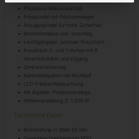
Präzisions-Mikrovorschub
Frässpindel mit Präzisionslager
Anzugsspindel für hohe Sicherheit
Bohrtiefenskala und -anschlag
Leichtgängiger, präziser Kreuztisch
Kreuztisch X- und Y-Achse mit 8
Vorschubstufen und Eilgang
Zentralschmierung
Kühlmittelsystem mit Rücklauf
LED-Frästischbeleuchtung
Mit digitaler Positionsanzeige
Höhenverstellung Z: 1.500 W
Technische Daten
Bohrleistung in Stahl 50 mm
Gewindeschneidleistung M30