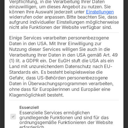
Verpflichtung, in die Verarbeitung Ihrer Daten
einzuwilligen, um dieses Angebot zu nutzen.
Sie
können Ihre Auswahl jederzeit unter
Einstellungen
widerrufen oder anpassen.
Bitte beachten Sie, dass
aufgrund individueller Einstellungen möglicherweise
nicht alle Funktionen der Website verfügbar sind.
Einige Services verarbeiten personenbezogene
Daten in den USA. Mit Ihrer Einwilligung zur
Nutzung dieser Services willigen Sie auch in die
Verarbeitung Ihrer Daten in den USA gemäß Art. 49
(1) lit. a GDPR ein. Der EuGH stuft die USA als ein
Land mit unzureichendem Datenschutz nach EU-
Standards ein. Es besteht beispielsweise die
Gefahr, dass US-Behörden personenbezogene
Daten in Überwachungsprogrammen verarbeiten,
ohne dass für Europäerinnen und Europäer eine
Klagemöglichkeit besteht.
Es folgt eine Liste der Service-Gruppen, für die eine Einwilligun
Essenziell
Essenzielle Services ermöglichen
grundlegende Funktionen und sind für das
Elmag Getriebe Bohr- und
ordnungsgemäße Funktionieren der Website
erforderlich.