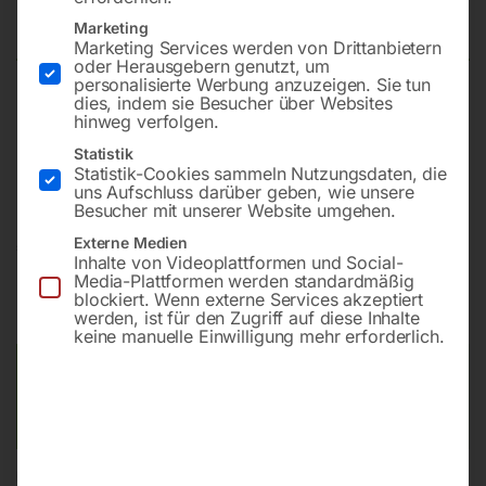
Fräsmaschine GBFM 50 GAL
Marketing
Marketing Services werden von Drittanbietern
oder Herausgebern genutzt, um
personalisierte Werbung anzuzeigen. Sie tun
dies, indem sie Besucher über Websites
inkl. 3-Achs-Positionsanzeige, Betriebsbereit: inkl.
hinweg verfolgen.
Ölfüllung, entkonserviert (entfettet), komplett montiert
Statistik
und Probelauf durchgeführt
Statistik-Cookies sammeln Nutzungsdaten, die
uns Aufschluss darüber geben, wie unsere
Besucher mit unserer Website umgehen.
Externe Medien
€
24.900,00
Inhalte von Videoplattformen und Social-
Media-Plattformen werden standardmäßig
inkl. MwSt.
Kostenloser Versand
blockiert. Wenn externe Services akzeptiert
werden, ist für den Zugriff auf diese Inhalte
Lieferzeit:
ca. 2 - 3 Tage
keine manuelle Einwilligung mehr erforderlich.
Versandkosten Standard (Österreich):
€
0,00
Bitte beachten Sie: Die Versandkosten gelten für Österreich.
Andere Länder können abweichen.
In den Warenkorb