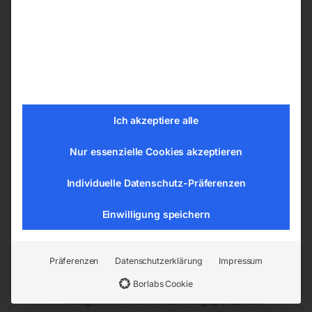
Rasche Installation ohne Sonderwerkzeuge –
einfaches Zusammenstecken genügt
Kein Gewindeschneiden
Kein zusätzliches Dichtungsmittel
Ich akzeptiere alle
Glatte Innenflächen, sehr gute
Durchflussseigenschaften
Nur essenzielle Cookies akzeptieren
Ideal für Druckluft, Flüssigkeiten und
Vakuum
Individuelle Datenschutz-Präferenzen
Flexibles Baukastensystem für
Einwilligung speichern
Rohrdurchmesser 15 – 28 mm
Präferenzen
Datenschutzerklärung
Impressum
Borlabs Cookie
EAN:
9004853117121
Artikelnummer:
11712
Kategorien:
Drucklufttechnologie
,
Druckluft-