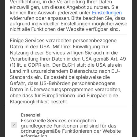
Verpflichtung, in die Verarbeitung Ihrer Daten
einzuwilligen, um dieses Angebot zu nutzen.
Sie
können Ihre Auswahl jederzeit unter
Einstellungen
widerrufen oder anpassen.
Bitte beachten Sie, dass
aufgrund individueller Einstellungen möglicherweise
nicht alle Funktionen der Website verfügbar sind.
Einige Services verarbeiten personenbezogene
Daten in den USA. Mit Ihrer Einwilligung zur
Nutzung dieser Services willigen Sie auch in die
Verarbeitung Ihrer Daten in den USA gemäß Art. 49
(1) lit. a GDPR ein. Der EuGH stuft die USA als ein
Land mit unzureichendem Datenschutz nach EU-
Standards ein. Es besteht beispielsweise die
Gefahr, dass US-Behörden personenbezogene
Daten in Überwachungsprogrammen verarbeiten,
Gerade Steckverbinder
ohne dass für Europäerinnen und Europäer eine
Klagemöglichkeit besteht.
Es folgt eine Liste der Service-Gruppen, für die eine Einwilligun
Essenziell
Essenzielle Services ermöglichen
G-ST 22
grundlegende Funktionen und sind für das
ordnungsgemäße Funktionieren der Website
erforderlich.