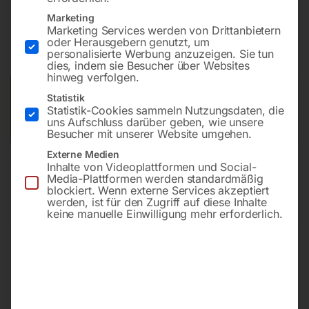
€
7,80
Marketing
Marketing Services werden von Drittanbietern
oder Herausgebern genutzt, um
inkl. MwSt.
zzgl.
Versandkosten
personalisierte Werbung anzuzeigen. Sie tun
Lieferzeit:
ca. 2 - 3 Tage
dies, indem sie Besucher über Websites
hinweg verfolgen.
Versandkosten Standard (Österreich):
€
10,00
Statistik
Statistik-Cookies sammeln Nutzungsdaten, die
Bitte beachten Sie: Die Versandkosten gelten für Österreich.
uns Aufschluss darüber geben, wie unsere
Andere Länder können abweichen.
Besucher mit unserer Website umgehen.
Externe Medien
In den Warenkorb
Inhalte von Videoplattformen und Social-
Media-Plattformen werden standardmäßig
blockiert. Wenn externe Services akzeptiert
werden, ist für den Zugriff auf diese Inhalte
keine manuelle Einwilligung mehr erforderlich.
Sie haben Fragen zu diesem
Artikel?
Gerne helfen wir Ihnen weiter.
Anfrageformular