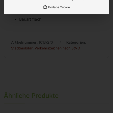
Seitenlänge 1000 mm
Borlabs Cookie
Stärke 2,5 mm
Bauart flach
Artikelnummer:
1013/2/0
Kategorien:
Stadtmobiliar
,
Verkehrszeichen nach StVO
Ähnliche Produkte