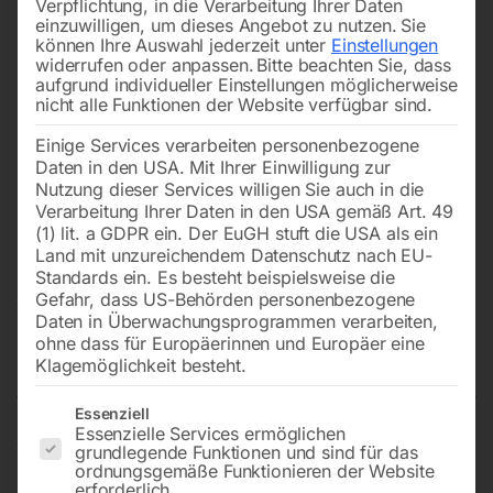
Verpflichtung, in die Verarbeitung Ihrer Daten
einzuwilligen, um dieses Angebot zu nutzen.
Sie
können Ihre Auswahl jederzeit unter
Einstellungen
widerrufen oder anpassen.
Bitte beachten Sie, dass
aufgrund individueller Einstellungen möglicherweise
nicht alle Funktionen der Website verfügbar sind.
Einige Services verarbeiten personenbezogene
Daten in den USA. Mit Ihrer Einwilligung zur
Nutzung dieser Services willigen Sie auch in die
Verarbeitung Ihrer Daten in den USA gemäß Art. 49
(1) lit. a GDPR ein. Der EuGH stuft die USA als ein
Land mit unzureichendem Datenschutz nach EU-
Standards ein. Es besteht beispielsweise die
Gefahr, dass US-Behörden personenbezogene
Daten in Überwachungsprogrammen verarbeiten,
ohne dass für Europäerinnen und Europäer eine
Gefährliche Doppelkurve – links
Klagemöglichkeit besteht.
Es folgt eine Liste der Service-Gruppen, für die eine Einwilligun
Essenziell
Essenzielle Services ermöglichen
Verkehrszeichen flach, Folientyp 2
grundlegende Funktionen und sind für das
ordnungsgemäße Funktionieren der Website
Seitenlänge – 1000 mm
erforderlich.