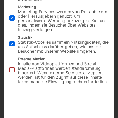
Marketing
Marketing Services werden von Drittanbietern
€
618,00
oder Herausgebern genutzt, um
personalisierte Werbung anzuzeigen. Sie tun
dies, indem sie Besucher über Websites
inkl. MwSt.
Kostenloser Versand
hinweg verfolgen.
Lieferzeit:
ca. 1 – 2 Wochen
Statistik
Statistik-Cookies sammeln Nutzungsdaten, die
uns Aufschluss darüber geben, wie unsere
Versandkosten Standard (Österreich):
€
0,00
Besucher mit unserer Website umgehen.
Bitte beachten Sie: Die Versandkosten gelten für Österreich.
Andere Länder können abweichen.
Externe Medien
Inhalte von Videoplattformen und Social-
Media-Plattformen werden standardmäßig
blockiert. Wenn externe Services akzeptiert
In den Warenkorb
werden, ist für den Zugriff auf diese Inhalte
keine manuelle Einwilligung mehr erforderlich.
Sie haben Fragen zu diesem
Artikel?
Gerne helfen wir Ihnen weiter.