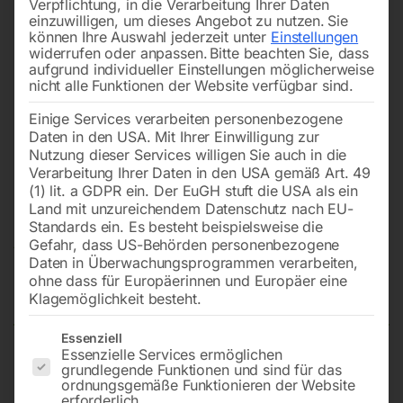
Verpflichtung, in die Verarbeitung Ihrer Daten
einzuwilligen, um dieses Angebot zu nutzen.
Sie
können Ihre Auswahl jederzeit unter
Einstellungen
widerrufen oder anpassen.
Bitte beachten Sie, dass
aufgrund individueller Einstellungen möglicherweise
nicht alle Funktionen der Website verfügbar sind.
Einige Services verarbeiten personenbezogene
Daten in den USA. Mit Ihrer Einwilligung zur
Nutzung dieser Services willigen Sie auch in die
Verarbeitung Ihrer Daten in den USA gemäß Art. 49
(1) lit. a GDPR ein. Der EuGH stuft die USA als ein
Land mit unzureichendem Datenschutz nach EU-
Standards ein. Es besteht beispielsweise die
Gefahr, dass US-Behörden personenbezogene
Daten in Überwachungsprogrammen verarbeiten,
ohne dass für Europäerinnen und Europäer eine
Stuhl Barcino UM305S
Klagemöglichkeit besteht.
Es folgt eine Liste der Service-Gruppen, für die eine Einwilligun
Essenziell
Essenzielle Services ermöglichen
Stuhl mit schmalen Holzlatten aus Hartholz.
grundlegende Funktionen und sind für das
ordnungsgemäße Funktionieren der Website
Gestell aus Gusseisen.
erforderlich.