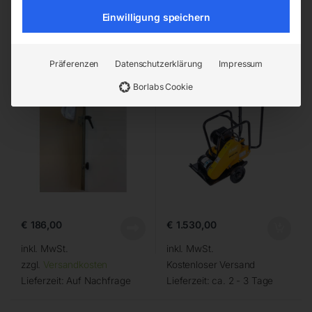
Einwilligung speichern
Längsanschlag
Rüttelplatte
vorwärtslaufend PCE14-40
Präferenzen
Datenschutzerklärung
Impressum
Borlabs Cookie
€
186,00
€
1.530,00
inkl. MwSt.
inkl. MwSt.
zzgl.
Versandkosten
Kostenloser Versand
Lieferzeit:
Auf Nachfrage
Lieferzeit:
ca. 2 - 3 Tage