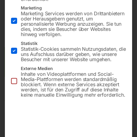
Marketing
Marketing Services werden von Drittanbietern
oder Herausgebern genutzt, um
€
222,00
personalisierte Werbung anzuzeigen. Sie tun
dies, indem sie Besucher über Websites
inkl. MwSt.
zzgl.
Versandkosten
hinweg verfolgen.
Lieferzeit:
Auf Nachfrage
Statistik
Statistik-Cookies sammeln Nutzungsdaten, die
uns Aufschluss darüber geben, wie unsere
Versandkosten Standard (Österreich):
€
10,00
Besucher mit unserer Website umgehen.
Bitte beachten Sie: Die Versandkosten gelten für Österreich.
Externe Medien
Andere Länder können abweichen.
Inhalte von Videoplattformen und Social-
Media-Plattformen werden standardmäßig
blockiert. Wenn externe Services akzeptiert
werden, ist für den Zugriff auf diese Inhalte
Produktsicherheit
keine manuelle Einwilligung mehr erforderlich.
Produktsicherheit