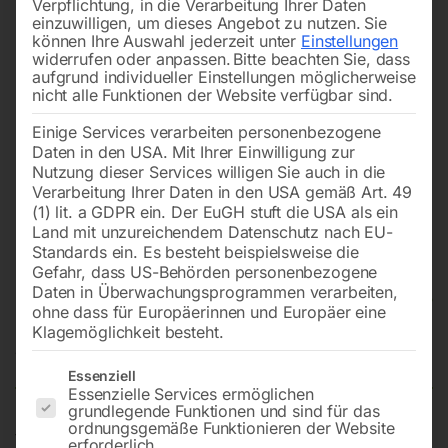
Verpflichtung, in die Verarbeitung Ihrer Daten
einzuwilligen, um dieses Angebot zu nutzen.
Sie
können Ihre Auswahl jederzeit unter
Einstellungen
widerrufen oder anpassen.
Bitte beachten Sie, dass
aufgrund individueller Einstellungen möglicherweise
nicht alle Funktionen der Website verfügbar sind.
Einige Services verarbeiten personenbezogene
Daten in den USA. Mit Ihrer Einwilligung zur
Nutzung dieser Services willigen Sie auch in die
Verarbeitung Ihrer Daten in den USA gemäß Art. 49
(1) lit. a GDPR ein. Der EuGH stuft die USA als ein
Land mit unzureichendem Datenschutz nach EU-
Standards ein. Es besteht beispielsweise die
Gefahr, dass US-Behörden personenbezogene
Daten in Überwachungsprogrammen verarbeiten,
Gasdruckfeder
ohne dass für Europäerinnen und Europäer eine
Klagemöglichkeit besteht.
Nicht vorrätig
Verfügbarkeit:
Es folgt eine Liste der Service-Gruppen, für die eine Einwilligun
Essenziell
Essenzielle Services ermöglichen
grundlegende Funktionen und sind für das
ordnungsgemäße Funktionieren der Website
für DIAMATIC A-81-120 K/350STM 810-1250
erforderlich.