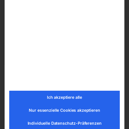
Herstellerinformationen
ELMAG Entwicklungs und Handels GmbH
Hannesgrub Nord 19
4911 Ried/Tumeltsham
office@elmag.at
Österreich
Ich akzeptiere alle
Ähnliche Produkte
Nur essenzielle Cookies akzeptieren
Individuelle Datenschutz-Präferenzen