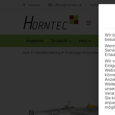
Horntec
office@horntec.at
Fachberatung au
Wir b
besu
Angebote
Druckluft
Holz
Metall
Wenn 
Servi
Start
Holzbearbeitung
Kreissägen/Formatkreissägen
Erlau
Wir v
Einig
Websi
könne
Anzei
Weite
unse
Verar
Sie k
anpa
mögli