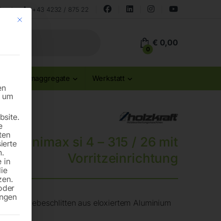
land
+43 4232 / 875 22
Mit diesem Button wird der Dialog geschlossen. Seine Funktionalität ist id
€
0,00
0
Stromaggregate
Werkstatt
en
n um
site.
e
ten
e minimax si 4 – 315 / 26 mit
ierte
n.
Vorritzeinrichtung
 in
die
zen.
oder
ungen
mat-Schiebeschlitten aus eloxiertem Aluminium