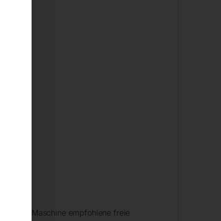
nitte
e für die Maschine empfohlene freie