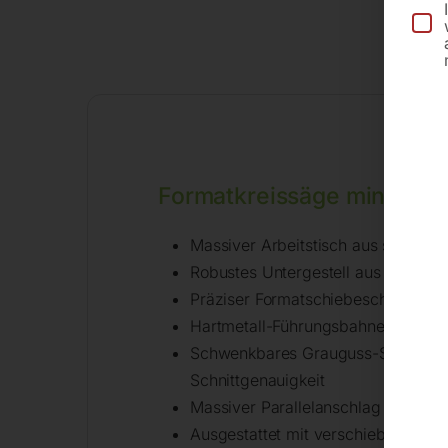
Be
Formatkreissäge minimax si
Massiver Arbeitstisch aus stark ve
Robustes Untergestell aus geschwei
Präziser Formatschiebeschlitten a
Hartmetall-Führungsbahnen – für d
Schwenkbares Grauguss-Sägeaggre
Schnittgenauigkeit
Massiver Parallelanschlag mit Ru
Ausgestattet mit verschiebbarer E