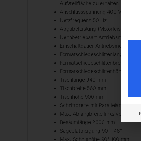
Aufstellfläche zu erhalten.
Anschlussspannung 400 V
Netzfrequenz 50 Hz
Abgabeleistung (Motorleistung) 5,
Nennbetriebsart Antriebsmotor S6
Einschaltdauer Antriebsmotor 40%
Formatschiebeschlittenlänge 260
Formatschiebeschlittenbreite 360
Formatschiebeschlittenhöhe 175 m
Tischlänge 940 mm
Tischbreite 560 mm
Tischhöhe 900 mm
Schnittbreite mit Parallelanschla
Max. Ablängbreite links vom Säge
Besäumlänge 2600 mm
Sägeblattneigung 90 – 46°
Max. Schnitthöhe 90° 100 mm