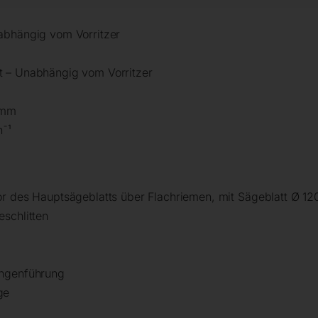
abhängig vom Vorritzer
t – Unabhängig vom Vorritzer
 mm
n¯¹
or des Hauptsägeblatts über Flachriemen, mit Sägeblatt Ø 1
schlitten
angenführung
ge