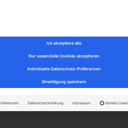
0 kW
Ich akzeptiere alle
0 mm
Nur essenzielle Cookies akzeptieren
 mm
m
Individuelle Datenschutz-Präferenzen
Einwilligung speichern
g 900 mm
blatt 3200 mm
Präferenzen
Datenschutzerklärung
Impressum
Borlabs Cooki