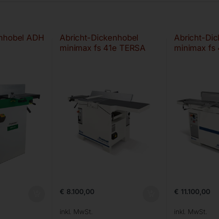
enhobel ADH
Abricht-Dickenhobel
Abricht-Di
minimax fs 41e TERSA
minimax fs
€
8.100,00
€
11.100,00
inkl. MwSt.
inkl. MwSt.