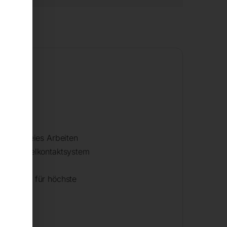
tung
ationsfreies Arbeiten
tiges Kugelkontaktsystem
wenkung für höchste