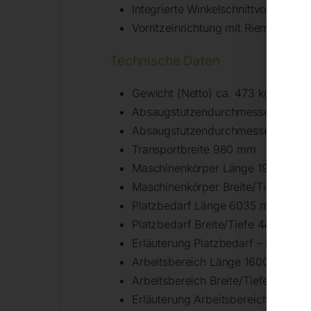
Integrierte Winkelschnittvorrichtu
Vorritzeinrichtung mit Riemenantri
Technische Daten
Gewicht (Netto) ca. 473 kg
Absaugstutzendurchmesser 120 
Absaugstutzendurchmesser Sägeb
Transportbreite 980 mm
Maschinenkörper Länge 1900 mm
Maschinenkörper Breite/Tiefe 84
Platzbedarf Länge 6035 mm
Platzbedarf Breite/Tiefe 4410 mm
Erläuterung Platzbedarf – Die Ma
Arbeitsbereich Länge 1600 mm
Arbeitsbereich Breite/Tiefe 2300
Erläuterung Arbeitsbereich – Die 