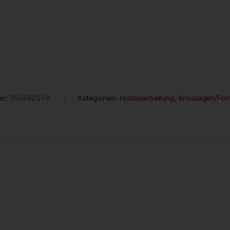
er:
5504826VR
Kategorien:
Holzbearbeitung
,
Kreissägen/For