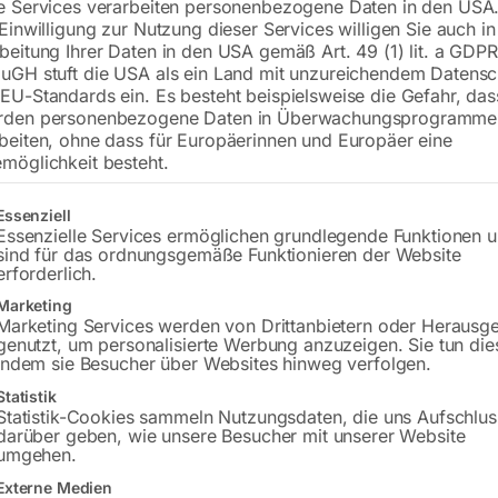
e Services verarbeiten personenbezogene Daten in den USA.
 Einwilligung zur Nutzung dieser Services willigen Sie auch in
€
8.490,00
beitung Ihrer Daten in den USA gemäß Art. 49 (1) lit. a GDPR
uGH stuft die USA als ein Land mit unzureichendem Datensc
inkl. MwSt.
zzgl.
Versandkosten
EU-Standards ein. Es besteht beispielsweise die Gefahr, da
Lieferzeit:
ca. 5 - 10 Werktage
rden personenbezogene Daten in Überwachungsprogramme
beiten, ohne dass für Europäerinnen und Europäer eine
möglichkeit besteht.
Versandkosten Standard (Österreich):
€
Bitte beachten Sie: Die Versandkosten g
gt eine Liste der Service-Gruppen, für die eine Einwilligung erteilt w
Essenziell
Essenzielle Services ermöglichen grundlegende Funktionen 
sind für das ordnungsgemäße Funktionieren der Website
In den 
erforderlich.
Marketing
Marketing Services werden von Drittanbietern oder Herausg
genutzt, um personalisierte Werbung anzuzeigen. Sie tun die
Sie haben Frag
indem sie Besucher über Websites hinweg verfolgen.
Statistik
Gerne hel
Statistik-Cookies sammeln Nutzungsdaten, die uns Aufschlus
darüber geben, wie unsere Besucher mit unserer Website
umgehen.
Anfrageformular
Externe Medien