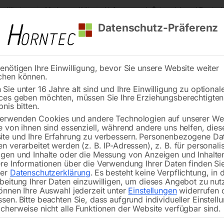
s Kärnten
Markenqualität
Lieferung nach Österreich und Deutsch
Datenschutz-Präferenz
enötigen Ihre Einwilligung, bevor Sie unsere Website weiter
chen können.
Reinigung
Schweißen
Stadtmobiliar
Stein
Sie unter 16 Jahre alt sind und Ihre Einwilligung zu optional
ces geben möchten, müssen Sie Ihre Erziehungsberechtigte
Formatkreissäge minimax si 4 – 315 / 26 mit Vorritzeinrichtung
bnis bitten.
erwenden Cookies und andere Technologien auf unserer Web
🔍
e von ihnen sind essenziell, während andere uns helfen, dies
te und Ihre Erfahrung zu verbessern.
Personenbezogene Da
Formatkreissäg
n verarbeitet werden (z. B. IP-Adressen), z. B. für personalis
gen und Inhalte oder die Messung von Anzeigen und Inhalte
re Informationen über die Verwendung Ihrer Daten finden Sie
rer
Datenschutzerklärung
.
Es besteht keine Verpflichtung, in 
beitung Ihrer Daten einzuwilligen, um dieses Angebot zu nut
önnen Ihre Auswahl jederzeit unter
Einstellungen
widerrufen 
ssen.
Bitte beachten Sie, dass aufgrund individueller Einstell
Mit schwenkbarem Sägeblatt und For
cherweise nicht alle Funktionen der Website verfügbar sind.