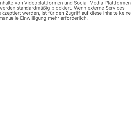
Inhalte von Videoplattformen und Social-Media-Plattformen
werden standardmäßig blockiert. Wenn externe Services
akzeptiert werden, ist für den Zugriff auf diese Inhalte keine
manuelle Einwilligung mehr erforderlich.
schreibung
Produktsicherheit
Betriebsanlei
 4 – 315 / 26 mit Vorritzeinrichtung
rripptem Grauguss – für maximale Stabilität und Langlebigkeit
ßtem Stahl – garantiert hohe Verwindungssteifigkeit und vibr
us eloxiertem Aluminium – leichtgängig geführt über hochwer
auerhafte Präzision und minimale Wartung
gat mit doppelter Segmentführung – exakte Null-Punkt-Sch
ndstangenführung
xzenterspannvorrichtung