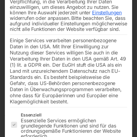
Verpflichtung, in die Verarbeitung Ihrer Daten
einzuwilligen, um dieses Angebot zu nutzen.
Sie
können Ihre Auswahl jederzeit unter
Einstellungen
widerrufen oder anpassen.
Bitte beachten Sie, dass
aufgrund individueller Einstellungen möglicherweise
nicht alle Funktionen der Website verfügbar sind.
Einige Services verarbeiten personenbezogene
Daten in den USA. Mit Ihrer Einwilligung zur
Nutzung dieser Services willigen Sie auch in die
Verarbeitung Ihrer Daten in den USA gemäß Art. 49
(1) lit. a GDPR ein. Der EuGH stuft die USA als ein
Land mit unzureichendem Datenschutz nach EU-
Standards ein. Es besteht beispielsweise die
Gefahr, dass US-Behörden personenbezogene
Daten in Überwachungsprogrammen verarbeiten,
Finish Easy-System 1fach-Pinsel
ohne dass für Europäerinnen und Europäer eine
– Auslaufartikel
Klagemöglichkeit besteht.
Es folgt eine Liste der Service-Gruppen, für die eine Einwilligun
Essenziell
Essenzielle Services ermöglichen
grundlegende Funktionen und sind für das
€
318,00
ordnungsgemäße Funktionieren der Website
erforderlich.