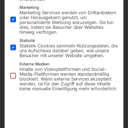
inkl. MwSt.
zzgl.
Versandkosten
Marketing
Marketing Services werden von Drittanbietern
Lieferzeit:
ca. 2 - 3 Tage
oder Herausgebern genutzt, um
personalisierte Werbung anzuzeigen. Sie tun
dies, indem sie Besucher über Websites
Versandkosten Standard (Österreich):
€
10,00
hinweg verfolgen.
Bitte beachten Sie: Die Versandkosten gelten für Österreich.
Andere Länder können abweichen.
Statistik
Statistik-Cookies sammeln Nutzungsdaten, die
uns Aufschluss darüber geben, wie unsere
In den Warenkorb
Besucher mit unserer Website umgehen.
Externe Medien
Inhalte von Videoplattformen und Social-
Media-Plattformen werden standardmäßig
blockiert. Wenn externe Services akzeptiert
Sie haben Fragen zu diesem
werden, ist für den Zugriff auf diese Inhalte
keine manuelle Einwilligung mehr erforderlich.
Artikel?
Gerne helfen wir Ihnen weiter.
Anfrageformular
office@horntec.at