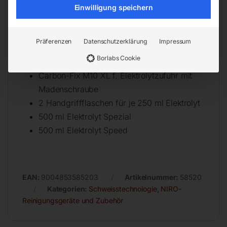
Grundausstattung inkl. Zubehör zum
Einwilligung speichern
Reinigen
Finish Easy Head
Präferenzen
Datenschutzerklärung
Impressum
Kohlfaserpinsel mit MESSING-Hülse – IG
Borlabs Cookie
M10 XL
Carbon-Fix M10 XL f. Elektrolytzufuhr mit
Madenschraube
2 Handgriffflaschen für je 250 ml Elektrolyt
500 ml Elektrolyt Spezial
500 ml Elektrolyt Speed
EAN:
9004853585203
Artikelnummer:
58520
Kategorien:
Schweisstechnologie
,
NIRO-
Reinigungsgeräte und Zubehör