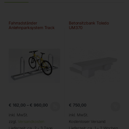
Fahrradständer
Betonsitzbank Toledo
Anlehnparksystem Track
UM370
von WSM
€
162,00
–
€
960,00
€
750,00
inkl. MwSt.
inkl. MwSt.
zzgl.
Versandkosten
Kostenloser Versand
Lieferzeit:
ca. 2 - 3 Tage
Lieferzeit:
ca. 1 – 2 Wochen