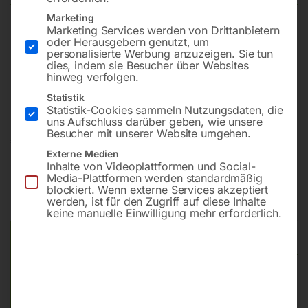
Marketing
Marketing Services werden von Drittanbietern
Schildtyp § 52 Vorschriftszeichen
oder Herausgebern genutzt, um
personalisierte Werbung anzuzeigen. Sie tun
Kurzzeichen § 52/6d
dies, indem sie Besucher über Websites
Durchmesser – 480, 670, 960 mm
hinweg verfolgen.
Stärke 2 bzw. 2,5 mm
Statistik
Statistik-Cookies sammeln Nutzungsdaten, die
uns Aufschluss darüber geben, wie unsere
Besucher mit unserer Website umgehen.
€
48,00
–
€
393,60
Externe Medien
Inhalte von Videoplattformen und Social-
inkl. MwSt.
zzgl.
Versandkosten
Media-Plattformen werden standardmäßig
Lieferzeit:
ca. 5 - 10 Werktage
blockiert. Wenn externe Services akzeptiert
werden, ist für den Zugriff auf diese Inhalte
keine manuelle Einwilligung mehr erforderlich.
Größe der Tafel
Bauart