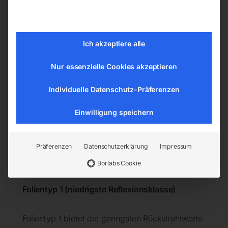
eine hohe Formstabilität und eignet sich
besonders für anspruchsvolle
Einsatzbedingungen.
Ich akzeptiere alle
Folientypen
Nur essenzielle Cookies akzeptieren
Individuelle Datenschutz-Präferenzen
Auch die Folienwahl ist bei Verkehrszeichen
entscheidend, da sie die Rückstrahlwerte, die
Einwilligung speichern
Sichtbarkeit bei Dunkelheit und die Lebensdauer
maßgeblich beeinflusst. Grundsätzlich
unterscheiden wir drei Folientypen, nummeriert
Präferenzen
Datenschutzerklärung
Impressum
von 1 bis 3:
Borlabs Cookie
Folientyp 1 (niedrigste Reflexionsklasse)
Folientyp 1 bietet die geringsten Rückstrahlwerte