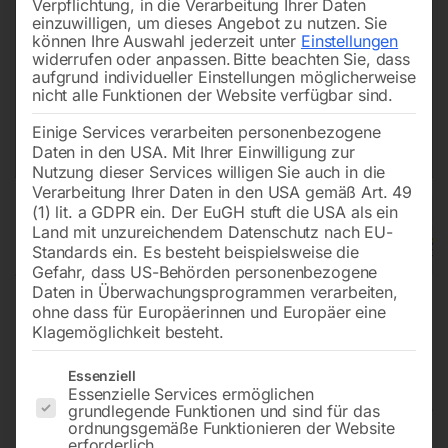
Verpflichtung, in die Verarbeitung Ihrer Daten
einzuwilligen, um dieses Angebot zu nutzen.
Sie
können Ihre Auswahl jederzeit unter
Einstellungen
widerrufen oder anpassen.
Bitte beachten Sie, dass
aufgrund individueller Einstellungen möglicherweise
nicht alle Funktionen der Website verfügbar sind.
Einige Services verarbeiten personenbezogene
Daten in den USA. Mit Ihrer Einwilligung zur
Nutzung dieser Services willigen Sie auch in die
Verarbeitung Ihrer Daten in den USA gemäß Art. 49
(1) lit. a GDPR ein. Der EuGH stuft die USA als ein
Land mit unzureichendem Datenschutz nach EU-
Standards ein. Es besteht beispielsweise die
Gefahr, dass US-Behörden personenbezogene
Daten in Überwachungsprogrammen verarbeiten,
ohne dass für Europäerinnen und Europäer eine
Klagemöglichkeit besteht.
Es folgt eine Liste der Service-Gruppen, für die eine Einwilligun
Fahrverbot für Kraftfahrzeuge mit
Essenziell
Essenzielle Services ermöglichen
Anhänger
grundlegende Funktionen und sind für das
ordnungsgemäße Funktionieren der Website
erforderlich.