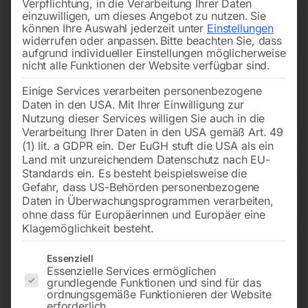
Verpflichtung, in die Verarbeitung Ihrer Daten
einzuwilligen, um dieses Angebot zu nutzen.
Sie
können Ihre Auswahl jederzeit unter
Einstellungen
widerrufen oder anpassen.
Bitte beachten Sie, dass
aufgrund individueller Einstellungen möglicherweise
nicht alle Funktionen der Website verfügbar sind.
Einige Services verarbeiten personenbezogene
Daten in den USA. Mit Ihrer Einwilligung zur
Nutzung dieser Services willigen Sie auch in die
Verarbeitung Ihrer Daten in den USA gemäß Art. 49
(1) lit. a GDPR ein. Der EuGH stuft die USA als ein
Land mit unzureichendem Datenschutz nach EU-
Standards ein. Es besteht beispielsweise die
Gefahr, dass US-Behörden personenbezogene
Daten in Überwachungsprogrammen verarbeiten,
ohne dass für Europäerinnen und Europäer eine
Klagemöglichkeit besteht.
Es folgt eine Liste der Service-Gruppen, für die eine Einwilligun
Essenziell
Essenzielle Services ermöglichen
Fahrrad Parker B2Minck einseitig
grundlegende Funktionen und sind für das
ordnungsgemäße Funktionieren der Website
mit Werbetafel
erforderlich.