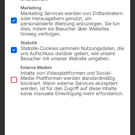
Marketing
Marketing Services werden von Drittanbietern
oder Herausgebern genutzt, um
personalisierte Werbung anzuzeigen. Sie tun
Für 4 Stellplätze mit Achsabstand 60 cm
dies, indem sie Besucher über Websites
hinweg verfolgen.
Statistik
€
1.320,00
Statistik-Cookies sammeln Nutzungsdaten, die
uns Aufschluss darüber geben, wie unsere
Besucher mit unserer Website umgehen.
inkl. MwSt.
zzgl.
Versandkosten
Lieferzeit:
ca. 5 - 10 Werktage
Externe Medien
Inhalte von Videoplattformen und Social-
Media-Plattformen werden standardmäßig
Versandkosten Standard (Österreich):
€
15,00
blockiert. Wenn externe Services akzeptiert
werden, ist für den Zugriff auf diese Inhalte
Bitte beachten Sie: Die Versandkosten gelten für Österreich.
keine manuelle Einwilligung mehr erforderlich.
Andere Länder können abweichen.
In den Warenkorb