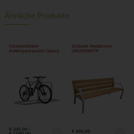
Ähnliche Produkte
Fahrradständer
Sitzbank NeoBarcino
Anlehnparksystem Galaxy
UM304NMTP
von WSM
€
342,00
–
€
864,00
€
1.080,00