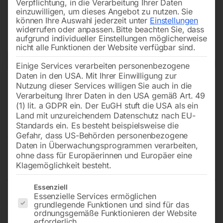
Verpflichtung, in die Verarbeitung Ihrer Daten
einzuwilligen, um dieses Angebot zu nutzen.
Sie
können Ihre Auswahl jederzeit unter
Einstellungen
widerrufen oder anpassen.
Bitte beachten Sie, dass
aufgrund individueller Einstellungen möglicherweise
nicht alle Funktionen der Website verfügbar sind.
Einige Services verarbeiten personenbezogene
Daten in den USA. Mit Ihrer Einwilligung zur
Nutzung dieser Services willigen Sie auch in die
Verarbeitung Ihrer Daten in den USA gemäß Art. 49
(1) lit. a GDPR ein. Der EuGH stuft die USA als ein
Land mit unzureichendem Datenschutz nach EU-
Standards ein. Es besteht beispielsweise die
Gefahr, dass US-Behörden personenbezogene
Daten in Überwachungsprogrammen verarbeiten,
ohne dass für Europäerinnen und Europäer eine
Fahrbahnverengung – rechts
Klagemöglichkeit besteht.
Es folgt eine Liste der Service-Gruppen, für die eine Einwilligun
Essenziell
Essenzielle Services ermöglichen
Verkehrszeichen flach, Folientyp 2
grundlegende Funktionen und sind für das
ordnungsgemäße Funktionieren der Website
Seitenlänge – 700 mm
erforderlich.