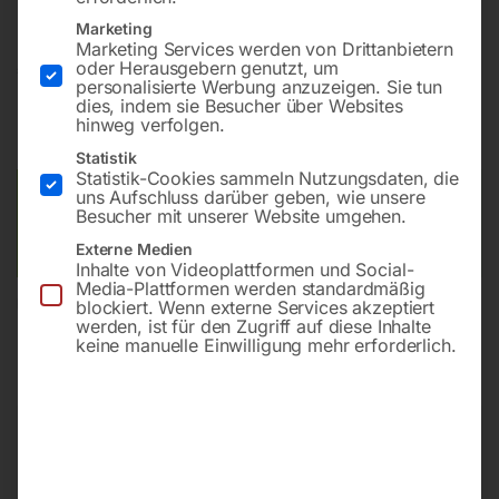
Marketing
Marketing Services werden von Drittanbietern
€
74,40
oder Herausgebern genutzt, um
personalisierte Werbung anzuzeigen. Sie tun
dies, indem sie Besucher über Websites
inkl. MwSt.
zzgl.
Versandkosten
hinweg verfolgen.
Lieferzeit:
ca. 3 – 5 Werktage
Statistik
Statistik-Cookies sammeln Nutzungsdaten, die
uns Aufschluss darüber geben, wie unsere
Versandkosten Standard (Österreich):
€
15,00
Besucher mit unserer Website umgehen.
Bitte beachten Sie: Die Versandkosten gelten für Österreich.
Andere Länder können abweichen.
Externe Medien
Inhalte von Videoplattformen und Social-
Media-Plattformen werden standardmäßig
blockiert. Wenn externe Services akzeptiert
In den Warenkorb
werden, ist für den Zugriff auf diese Inhalte
keine manuelle Einwilligung mehr erforderlich.
Sie haben Fragen zu diesem
Artikel?
Gerne helfen wir Ihnen weiter.