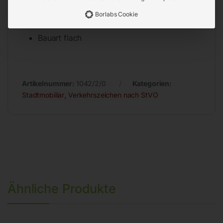
Seitenlänge 700 mm
Borlabs Cookie
Stärke 2 mm
Bauart flach
Artikelnummer:
1042/2/0
Kategorien:
Stadtmobiliar
,
Verkehrszeichen nach StVO
Ähnliche Produkte