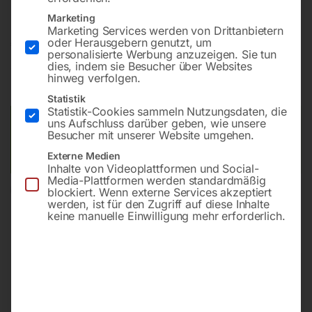
Marketing
Marketing Services werden von Drittanbietern
€
85,20
oder Herausgebern genutzt, um
personalisierte Werbung anzuzeigen. Sie tun
dies, indem sie Besucher über Websites
inkl. MwSt.
zzgl.
Versandkosten
hinweg verfolgen.
Lieferzeit:
ca. 3 – 5 Werktage
Statistik
Statistik-Cookies sammeln Nutzungsdaten, die
uns Aufschluss darüber geben, wie unsere
Versandkosten Standard (Österreich):
€
15,00
Besucher mit unserer Website umgehen.
Bitte beachten Sie: Die Versandkosten gelten für Österreich.
Andere Länder können abweichen.
Externe Medien
Inhalte von Videoplattformen und Social-
Media-Plattformen werden standardmäßig
blockiert. Wenn externe Services akzeptiert
In den Warenkorb
werden, ist für den Zugriff auf diese Inhalte
keine manuelle Einwilligung mehr erforderlich.
Sie haben Fragen zu diesem
Artikel?
Gerne helfen wir Ihnen weiter.