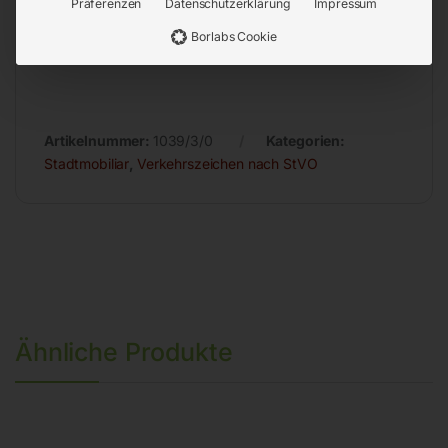
Präferenzen
Datenschutzerklärung
Impressum
Stärke 2 mm
Borlabs Cookie
Bauart flach
Artikelnummer:
1039/3/0
Kategorien:
Stadtmobiliar
,
Verkehrszeichen nach StVO
Ähnliche Produkte