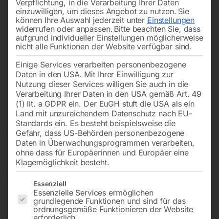
Verpflichtung, in die Verarbeitung Ihrer Daten
einzuwilligen, um dieses Angebot zu nutzen.
Sie
können Ihre Auswahl jederzeit unter
Einstellungen
widerrufen oder anpassen.
Bitte beachten Sie, dass
aufgrund individueller Einstellungen möglicherweise
nicht alle Funktionen der Website verfügbar sind.
Einige Services verarbeiten personenbezogene
Daten in den USA. Mit Ihrer Einwilligung zur
Nutzung dieser Services willigen Sie auch in die
Verarbeitung Ihrer Daten in den USA gemäß Art. 49
(1) lit. a GDPR ein. Der EuGH stuft die USA als ein
Land mit unzureichendem Datenschutz nach EU-
Standards ein. Es besteht beispielsweise die
Gefahr, dass US-Behörden personenbezogene
Daten in Überwachungsprogrammen verarbeiten,
ohne dass für Europäerinnen und Europäer eine
Fahrbahnverengung – beidseitig
Klagemöglichkeit besteht.
Es folgt eine Liste der Service-Gruppen, für die eine Einwilligun
Essenziell
Essenzielle Services ermöglichen
Verkehrszeichen flach, Folientyp 3
grundlegende Funktionen und sind für das
ordnungsgemäße Funktionieren der Website
Seitenlänge – 700 mm
erforderlich.