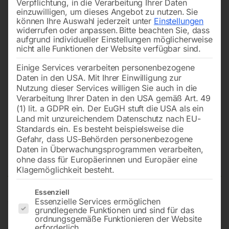
Verpflichtung, in die Verarbeitung Ihrer Daten
einzuwilligen, um dieses Angebot zu nutzen.
Sie
können Ihre Auswahl jederzeit unter
Einstellungen
widerrufen oder anpassen.
Bitte beachten Sie, dass
aufgrund individueller Einstellungen möglicherweise
nicht alle Funktionen der Website verfügbar sind.
Einige Services verarbeiten personenbezogene
Daten in den USA. Mit Ihrer Einwilligung zur
Nutzung dieser Services willigen Sie auch in die
Verarbeitung Ihrer Daten in den USA gemäß Art. 49
(1) lit. a GDPR ein. Der EuGH stuft die USA als ein
Land mit unzureichendem Datenschutz nach EU-
Standards ein. Es besteht beispielsweise die
Gefahr, dass US-Behörden personenbezogene
Daten in Überwachungsprogrammen verarbeiten,
Ersatzfilter zu Art. 21372 RC4
ohne dass für Europäerinnen und Europäer eine
Klagemöglichkeit besteht.
Es folgt eine Liste der Service-Gruppen, für die eine Einwilligun
Essenziell
€
33,00
Essenzielle Services ermöglichen
grundlegende Funktionen und sind für das
ordnungsgemäße Funktionieren der Website
inkl. MwSt.
zzgl.
Versandkosten
erforderlich.