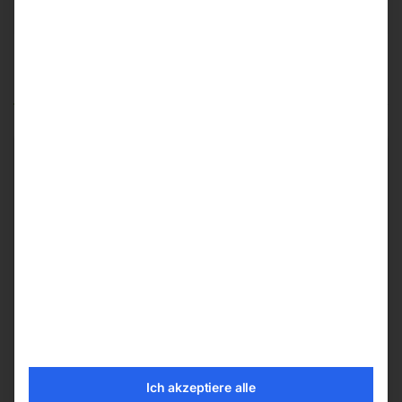
Produktsicherheit
Produktsicherheit
Herstellerinformationen
ELMAG Entwicklungs und Handels GmbH
Hannesgrub Nord 19
4911 Ried/Tumeltsham
office@elmag.at
Österreich
Ich akzeptiere alle