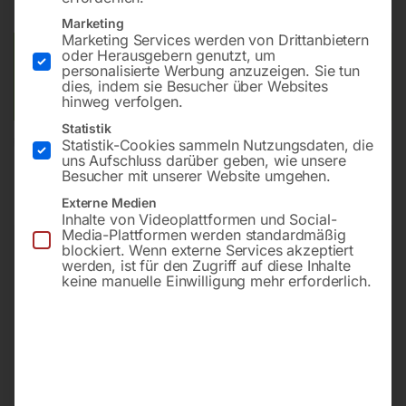
Lieferzeit:
ca. 2 - 3 Tage
Marketing
Marketing Services werden von Drittanbietern
oder Herausgebern genutzt, um
Versandkosten Standard (Österreich):
€
10,00
personalisierte Werbung anzuzeigen. Sie tun
Bitte beachten Sie: Die Versandkosten gelten für Österreich.
dies, indem sie Besucher über Websites
Andere Länder können abweichen.
hinweg verfolgen.
Statistik
Statistik-Cookies sammeln Nutzungsdaten, die
In den Warenkorb
uns Aufschluss darüber geben, wie unsere
Besucher mit unserer Website umgehen.
Externe Medien
Inhalte von Videoplattformen und Social-
Sie haben Fragen zu diesem
Media-Plattformen werden standardmäßig
blockiert. Wenn externe Services akzeptiert
Artikel?
werden, ist für den Zugriff auf diese Inhalte
Gerne helfen wir Ihnen weiter.
keine manuelle Einwilligung mehr erforderlich.
Anfrageformular
office@horntec.at
+43 4232 / 875 22