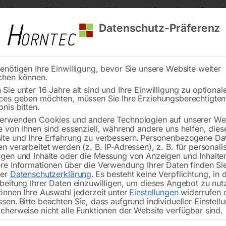
s Kärnten
Markenqualität
Lieferung nach Österreich und Deutsch
Datenschutz-Präferenz
enötigen Ihre Einwilligung, bevor Sie unsere Website weiter
chen können.
Reinigung
Schweißen
Stadtmobiliar
Stein
Sie unter 16 Jahre alt sind und Ihre Einwilligung zu optional
ces geben möchten, müssen Sie Ihre Erziehungsberechtigte
Ersatzfilter zu Aktivkohlefilter V20 – 6
bnis bitten.
erwenden Cookies und andere Technologien auf unserer Web
🔍
e von ihnen sind essenziell, während andere uns helfen, dies
te und Ihre Erfahrung zu verbessern.
Personenbezogene Da
n verarbeitet werden (z. B. IP-Adressen), z. B. für personalis
gen und Inhalte oder die Messung von Anzeigen und Inhalte
re Informationen über die Verwendung Ihrer Daten finden Sie
rer
Datenschutzerklärung
.
Es besteht keine Verpflichtung, in 
Ersatzfil
beitung Ihrer Daten einzuwilligen, um dieses Angebot zu nut
önnen Ihre Auswahl jederzeit unter
Einstellungen
widerrufen 
ssen.
Bitte beachten Sie, dass aufgrund individueller Einstell
cherweise nicht alle Funktionen der Website verfügbar sind.
€
114,00