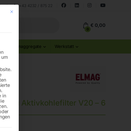
land
+43 4232 / 875 22
Mit diesem Button wird der Dialog geschlossen. Seine Funktionalität ist id
€
0,00
0
Stromaggregate
Werkstatt
en
n um
site.
e
ten
ierte
n.
 in
die
ter zu Aktivkohlefilter V20 – 6
zen.
oder
ungen