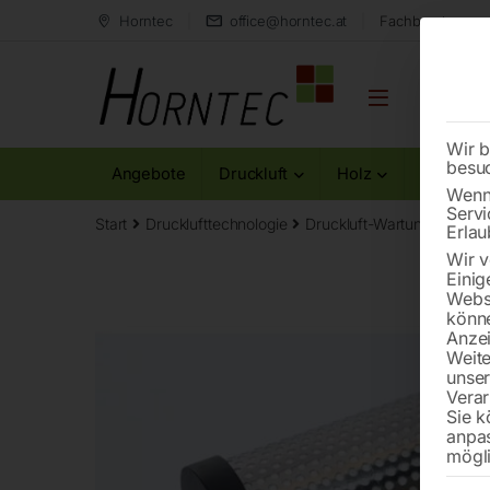
Horntec
office@horntec.at
Fachberatung au
Wir b
besu
Angebote
Druckluft
Holz
Metall
Wenn 
Servi
Start
Drucklufttechnologie
Druckluft-Wartungsgeräte
Erlau
Wir v
Einig
Websi
könne
Anzei
Weite
unse
Verar
Sie k
anpa
mögli