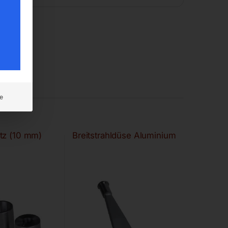
e
tz (10 mm)
Breitstrahldüse Aluminium