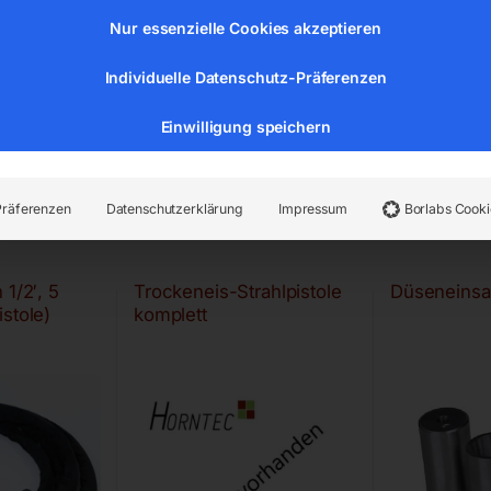
Nur essenzielle Cookies akzeptieren
Individuelle Datenschutz-Präferenzen
Einwilligung speichern
Präferenzen
Datenschutzerklärung
Impressum
Borlabs Cooki
 1/2′, 5
Trockeneis-Strahlpistole
Düseneinsa
stole)
komplett