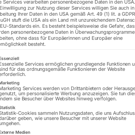
e Services verarbeiten personenbezogene Daten in den USA.
 Einwilligung zur Nutzung dieser Services willigen Sie auch in
inkl. MwSt.
zzgl.
Versandkosten
beitung Ihrer Daten in den USA gemäß Art. 49 (1) lit. a GDPR
Lieferzeit:
ca. 2 - 3 Tage
uGH stuft die USA als ein Land mit unzureichendem Datensc
EU-Standards ein. Es besteht beispielsweise die Gefahr, da
rden personenbezogene Daten in Überwachungsprogramme
Versandkosten Standard (Österreich):
€
beiten, ohne dass für Europäerinnen und Europäer eine
Bitte beachten Sie: Die Versandkosten g
möglichkeit besteht.
In den 
gt eine Liste der Service-Gruppen, für die eine Einwilligung erteilt w
Essenziell
Essenzielle Services ermöglichen grundlegende Funktionen 
sind für das ordnungsgemäße Funktionieren der Website
erforderlich.
Marketing
Sie haben Frag
Marketing Services werden von Drittanbietern oder Herausg
genutzt, um personalisierte Werbung anzuzeigen. Sie tun die
Gerne hel
indem sie Besucher über Websites hinweg verfolgen.
Statistik
Anfrageformular
Statistik-Cookies sammeln Nutzungsdaten, die uns Aufschlus
darüber geben, wie unsere Besucher mit unserer Website
umgehen.
Externe Medien