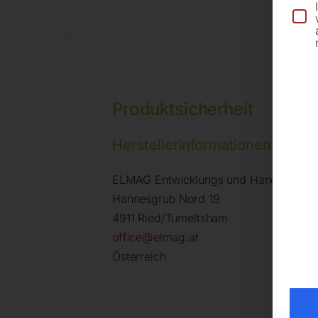
Produktsicherheit
Herstellerinformationen
ELMAG Entwicklungs und Handels Gm
Hannesgrub Nord 19
4911 Ried/Tumeltsham
office@elmag.at
Österreich