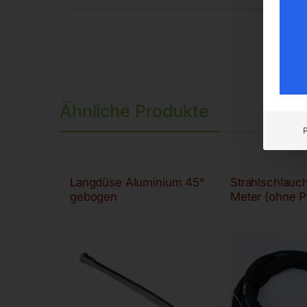
Ähnliche Produkte
Langdüse Aluminium 45°
Strahlschlauch
gebogen
Meter (ohne Pi