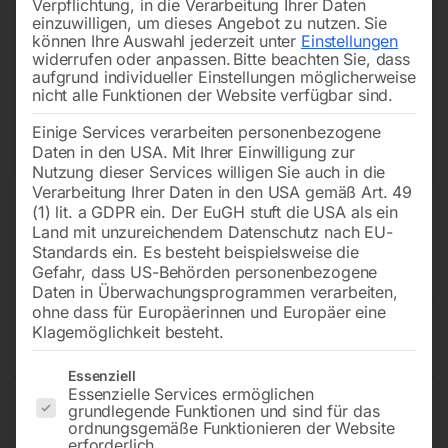
Verpflichtung, in die Verarbeitung Ihrer Daten
einzuwilligen, um dieses Angebot zu nutzen.
Sie
können Ihre Auswahl jederzeit unter
Einstellungen
widerrufen oder anpassen.
Bitte beachten Sie, dass
aufgrund individueller Einstellungen möglicherweise
nicht alle Funktionen der Website verfügbar sind.
Einige Services verarbeiten personenbezogene
Daten in den USA. Mit Ihrer Einwilligung zur
Nutzung dieser Services willigen Sie auch in die
Verarbeitung Ihrer Daten in den USA gemäß Art. 49
(1) lit. a GDPR ein. Der EuGH stuft die USA als ein
Land mit unzureichendem Datenschutz nach EU-
Standards ein. Es besteht beispielsweise die
Gefahr, dass US-Behörden personenbezogene
Daten in Überwachungsprogrammen verarbeiten,
Endschalter für
ohne dass für Europäerinnen und Europäer eine
Werkzeugklemmung
Klagemöglichkeit besteht.
Es folgt eine Liste der Service-Gruppen, für die eine Einwilligun
Essenziell
Essenzielle Services ermöglichen
grundlegende Funktionen und sind für das
zu S 650 CNC neu
ordnungsgemäße Funktionieren der Website
erforderlich.