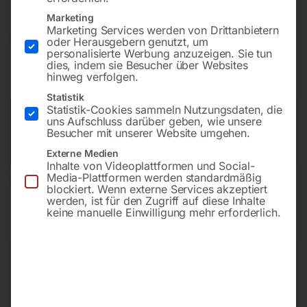
Marketing
Marketing Services werden von Drittanbietern
€
144,00
oder Herausgebern genutzt, um
personalisierte Werbung anzuzeigen. Sie tun
dies, indem sie Besucher über Websites
inkl. MwSt.
zzgl.
Versandkosten
hinweg verfolgen.
Lieferzeit:
ca. 2 - 3 Tage
Statistik
Statistik-Cookies sammeln Nutzungsdaten, die
Versandkosten Standard (Österreich):
€
10,00
uns Aufschluss darüber geben, wie unsere
Besucher mit unserer Website umgehen.
Bitte beachten Sie: Die Versandkosten gelten für Österreich.
Andere Länder können abweichen.
Externe Medien
Inhalte von Videoplattformen und Social-
Media-Plattformen werden standardmäßig
In den Warenkorb
blockiert. Wenn externe Services akzeptiert
werden, ist für den Zugriff auf diese Inhalte
keine manuelle Einwilligung mehr erforderlich.
Sie haben Fragen zu diesem
Artikel?
Gerne helfen wir Ihnen weiter.