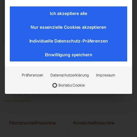
Hannesgrub Nord 19
4911 Ried/Tumeltsham
Ich akzeptiere alle
office@elmag.at
Nur essenzielle Cookies akzeptieren
Österreich
Individuelle Datenschutz-Präferenzen
Einwilligung speichern
Präferenzen
Datenschutzerklärung
Impressum
Borlabs Cookie
Ähnliche Produkte
Flächenschleifmaschine
Rundschleifmaschine