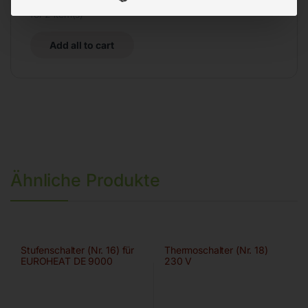
for
2
item(s)
Add all to cart
Ähnliche Produkte
Stufenschalter (Nr. 16) für
Thermoschalter (Nr. 18)
EUROHEAT DE 9000
230 V