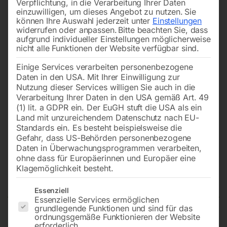
Verpflichtung, in die Verarbeitung Ihrer Daten
einzuwilligen, um dieses Angebot zu nutzen.
Sie
können Ihre Auswahl jederzeit unter
Einstellungen
widerrufen oder anpassen.
Bitte beachten Sie, dass
aufgrund individueller Einstellungen möglicherweise
nicht alle Funktionen der Website verfügbar sind.
Einige Services verarbeiten personenbezogene
Daten in den USA. Mit Ihrer Einwilligung zur
Nutzung dieser Services willigen Sie auch in die
Verarbeitung Ihrer Daten in den USA gemäß Art. 49
(1) lit. a GDPR ein. Der EuGH stuft die USA als ein
Land mit unzureichendem Datenschutz nach EU-
Standards ein. Es besteht beispielsweise die
Gefahr, dass US-Behörden personenbezogene
Daten in Überwachungsprogrammen verarbeiten,
ohne dass für Europäerinnen und Europäer eine
Klagemöglichkeit besteht.
Elektroseilwinde ESW 600
Es folgt eine Liste der Service-Gruppen, für die eine Einwilligun
Essenziell
Essenzielle Services ermöglichen
grundlegende Funktionen und sind für das
ordnungsgemäße Funktionieren der Website
Hebekraft ohne/mit Umlenkrolle: 300 / 600 kg
erforderlich.