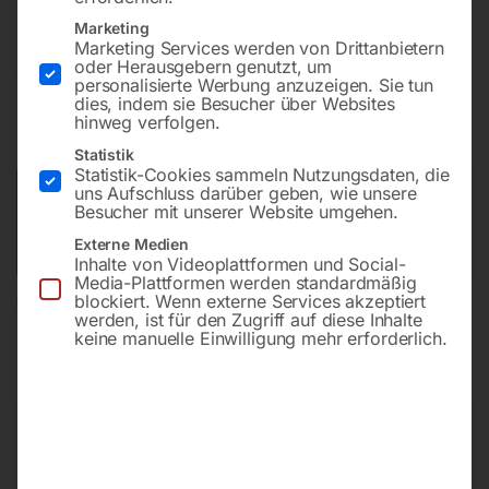
Marketing
Marketing Services werden von Drittanbietern
oder Herausgebern genutzt, um
€
180,00
€
256,80
personalisierte Werbung anzuzeigen. Sie tun
dies, indem sie Besucher über Websites
inkl. MwSt.
zzgl.
Versandkosten
hinweg verfolgen.
Lieferzeit:
ca. 2 - 3 Tage
Statistik
Statistik-Cookies sammeln Nutzungsdaten, die
uns Aufschluss darüber geben, wie unsere
Versandkosten Standard (Österreich):
€
40,00
Besucher mit unserer Website umgehen.
Bitte beachten Sie: Die Versandkosten gelten für Österreich.
Externe Medien
Andere Länder können abweichen.
Inhalte von Videoplattformen und Social-
Media-Plattformen werden standardmäßig
blockiert. Wenn externe Services akzeptiert
In den Warenkorb
werden, ist für den Zugriff auf diese Inhalte
keine manuelle Einwilligung mehr erforderlich.
Sie haben Fragen zu diesem
Artikel?
Gerne helfen wir Ihnen weiter.