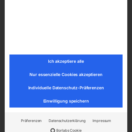
-
30%
€
180,00
€
81,00
€
256,80
Ich akzeptiere alle
inkl. MwSt.
inkl. MwSt.
zzgl.
Versandkosten
zzgl.
Versandkosten
Nur essenzielle Cookies akzeptieren
Lieferzeit:
ca. 2 - 3 Tage
Lieferzeit:
ca. 2 - 3 Tage
Individuelle Datenschutz-Präferenzen
This product:
Elektroseilwinde ESW 600
-
€
180,00
Einwilligung speichern
€
81,00
Schwenk-/Tragarm für ESW 600
-
Präferenzen
Datenschutzerklärung
Impressum
€
261,00
Borlabs Cookie