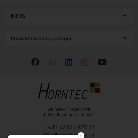
INFOS
Produktberatung anfragen
Sie haben Fragen? Wir
helfen Ihnen gerne weiter!
+43 4232 / 875 22
office@horntec.at