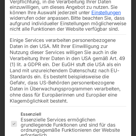
Verpflichtung, in die Verarbeitung Ihrer Daten
einzuwilligen, um dieses Angebot zu nutzen.
Sie
können Ihre Auswahl jederzeit unter
Einstellungen
widerrufen oder anpassen.
Bitte beachten Sie, dass
aufgrund individueller Einstellungen möglicherweise
nicht alle Funktionen der Website verfügbar sind.
Einige Services verarbeiten personenbezogene
Daten in den USA. Mit Ihrer Einwilligung zur
Nutzung dieser Services willigen Sie auch in die
Verarbeitung Ihrer Daten in den USA gemäß Art. 49
(1) lit. a GDPR ein. Der EuGH stuft die USA als ein
Land mit unzureichendem Datenschutz nach EU-
Elektroseilwinde ESW 500
Standards ein. Es besteht beispielsweise die
Gefahr, dass US-Behörden personenbezogene
Daten in Überwachungsprogrammen verarbeiten,
ohne dass für Europäerinnen und Europäer eine
Klagemöglichkeit besteht.
Mit max. 30 m Hubhöhe
Es folgt eine Liste der Service-Gruppen, für die eine Einwilligun
Essenziell
Essenzielle Services ermöglichen
€
540,00
grundlegende Funktionen und sind für das
ordnungsgemäße Funktionieren der Website
erforderlich.