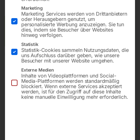
inkl. MwSt.
zzgl.
Versandkosten
Lieferzeit:
Versandbereit in KW 36/2026
Marketing
Marketing Services werden von Drittanbietern
oder Herausgebern genutzt, um
Versandkosten Standard (Österreich):
€
40,00
personalisierte Werbung anzuzeigen. Sie tun
dies, indem sie Besucher über Websites
Bitte beachten Sie: Die Versandkosten gelten für Österreich.
hinweg verfolgen.
Andere Länder können abweichen.
Statistik
Statistik-Cookies sammeln Nutzungsdaten, die
In den Warenkorb
uns Aufschluss darüber geben, wie unsere
Besucher mit unserer Website umgehen.
Externe Medien
Inhalte von Videoplattformen und Social-
Media-Plattformen werden standardmäßig
Sie haben Fragen zu diesem
blockiert. Wenn externe Services akzeptiert
werden, ist für den Zugriff auf diese Inhalte
Artikel?
keine manuelle Einwilligung mehr erforderlich.
Gerne helfen wir Ihnen weiter.
Anfrageformular
office@horntec.at