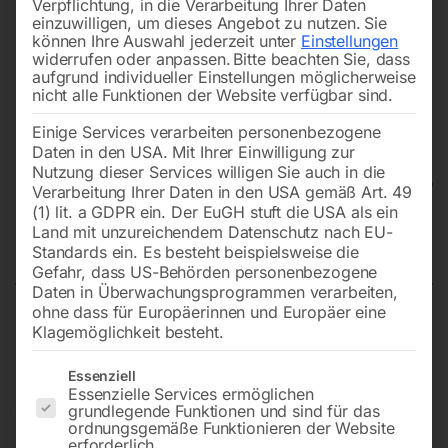
Verpflichtung, in die Verarbeitung Ihrer Daten
einzuwilligen, um dieses Angebot zu nutzen.
Sie
können Ihre Auswahl jederzeit unter
Einstellungen
widerrufen oder anpassen.
Bitte beachten Sie, dass
aufgrund individueller Einstellungen möglicherweise
nicht alle Funktionen der Website verfügbar sind.
Einige Services verarbeiten personenbezogene
Daten in den USA. Mit Ihrer Einwilligung zur
Nutzung dieser Services willigen Sie auch in die
Verarbeitung Ihrer Daten in den USA gemäß Art. 49
(1) lit. a GDPR ein. Der EuGH stuft die USA als ein
Land mit unzureichendem Datenschutz nach EU-
Elektrokettenzug EKZ 2003-2
Standards ein. Es besteht beispielsweise die
Gefahr, dass US-Behörden personenbezogene
Daten in Überwachungsprogrammen verarbeiten,
ohne dass für Europäerinnen und Europäer eine
Klagemöglichkeit besteht.
robust und laufruhig, mit Traghakenaufhängung
Es folgt eine Liste der Service-Gruppen, für die eine Einwilligun
Essenziell
Essenzielle Services ermöglichen
€
2.100,00
grundlegende Funktionen und sind für das
ordnungsgemäße Funktionieren der Website
erforderlich.