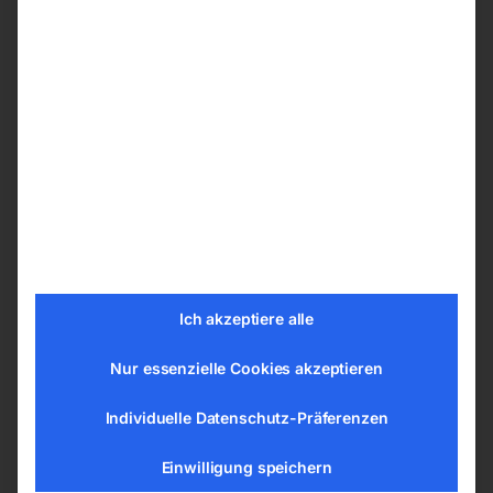
Sicheres Verstauen der Kette durch
serienmäßigen Kettenspeicher
Getriebegehäuse aus hochfester
Aluminiumlegierung für leichtes Gewicht,
hohe Festigkeit und gute
Korrosionsbeständigkeit
Thermischer Überlastschutz
Technische Details
Tragkraft 2 t
Hub 6 m
Ich akzeptiere alle
Triebwerksgruppe (FEM/ISO) 2m/M5
Nur essenzielle Cookies akzeptieren
Hubgeschwindigkeit(en) 4 / 1 m/min
Kabellänge Steuereinheit 6 m
Individuelle Datenschutz-Präferenzen
Länge (Produkt) ca. 507 mm
Breite/Tiefe (Produkt) ca. 315 mm
Einwilligung speichern