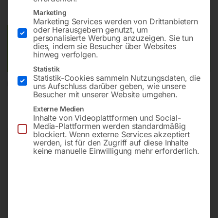
inkl. MwSt.
zzgl.
Versandkosten
Lieferzeit:
Versandbereit in KW 36/2026
Marketing
Marketing Services werden von Drittanbietern
oder Herausgebern genutzt, um
Versandkosten Standard (Österreich):
€
40,00
personalisierte Werbung anzuzeigen. Sie tun
dies, indem sie Besucher über Websites
Bitte beachten Sie: Die Versandkosten gelten für Österreich.
hinweg verfolgen.
Andere Länder können abweichen.
Statistik
Statistik-Cookies sammeln Nutzungsdaten, die
In den Warenkorb
uns Aufschluss darüber geben, wie unsere
Besucher mit unserer Website umgehen.
Externe Medien
Inhalte von Videoplattformen und Social-
Media-Plattformen werden standardmäßig
Sie haben Fragen zu diesem
blockiert. Wenn externe Services akzeptiert
werden, ist für den Zugriff auf diese Inhalte
Artikel?
keine manuelle Einwilligung mehr erforderlich.
Gerne helfen wir Ihnen weiter.
Anfrageformular
office@horntec.at