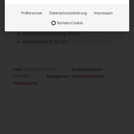
Höhe (Produkt) ca. 520 mm
Gewicht (Netto) ca. 59 kg
Präferenzen
Datenschutzerklärung
Impressum
Schutzart IP54
Borlabs Cookie
Leistung Kettenzug 1,6 / 0,4 kW
Anschlussspannung 400 V
Netzfrequenz 50 Hz
EAN:
4036351297512
Artikelnummer:
6194442
Kategorien:
Werkstatttechnik
,
Hebetechnik